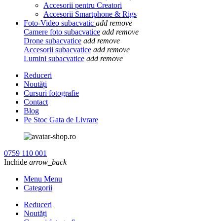
Accesorii pentru Creatori
Accesorii Smartphone & Rigs
Foto-Video subacvatic
add
remove
Camere foto subacvatice
add
remove
Drone subacvatice
add
remove
Accesorii subacvatice
add
remove
Lumini subacvatice
add
remove
Reduceri
Noutăți
Cursuri fotografie
Contact
Blog
Pe Stoc Gata de Livrare
0759 110 001
Inchide
arrow_back
Menu Menu
Categorii
Reduceri
Noutăți