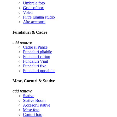
Umbrele foto
Grid softbox
Voleti
Filtre lumina studio
Alte accesorii
Fundaluri & Cadre
add
remove
Cadre si Panze
Fundaluri pliabile
Fundaluri carton
Fundaluri Vinil
Fundaluri fixe
Fundaluri portabilie
Mese, Corturi & Stative
add
remove
Stative
Stative Boom
Accesorii stative
Mese foto
Corturi foto