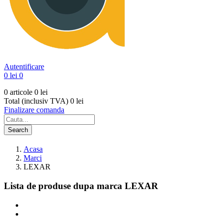
Autentificare
0 lei
0
0 articole
0 lei
Total (inclusiv TVA)
0 lei
Finalizare comanda
Search
Acasa
Marci
LEXAR
Lista de produse dupa marca LEXAR