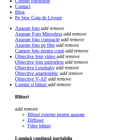
Cursuri fotografie
Contact
Blog
Pe Stoc Gata de Livrare
Aparate foto
add
remove
Aparate Foto Mirrorless
add
remove
Aparate foto compacte
add
remove
Aparate foto pe film
add
remove
Camere foto pentru copii
add
remove
Obiective foto video
add
remove
Obiective foto mirrorless
add
remove
Obiective Lensbaby
add
remove
Obiective anamorphic
add
remove
Obiective V-AF
add
remove
Lumini si blituri
add
remove
Blituri
add
remove
Blituri externe pentru aparate
Diffuser
Filtre blituri
Lumină continuă portabila