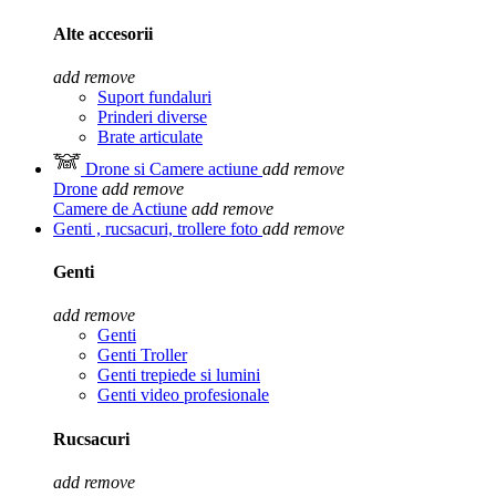
Alte accesorii
add
remove
Suport fundaluri
Prinderi diverse
Brate articulate
Drone si Camere actiune
add
remove
Drone
add
remove
Camere de Actiune
add
remove
Genti , rucsacuri, trollere foto
add
remove
Genti
add
remove
Genti
Genti Troller
Genti trepiede si lumini
Genti video profesionale
Rucsacuri
add
remove