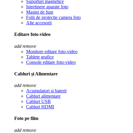
Suporturi magnetice
Intretinere aparate foto
Masini de fum
Folii de protectie camera foto
Alte accesorii
Editare foto-video
add
remove
Monitore editare foto-video
Tablete grafice
Console editare foto-video
Cabluri și Alimentare
add
remove
Acumulatori si baterii
Cabluri alimentare
Cabluri USB
Cabluri HDMI
Foto pe film
add
remove