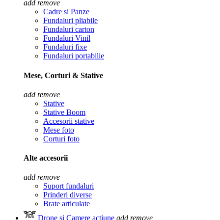
add
remove
Cadre si Panze
Fundaluri pliabile
Fundaluri carton
Fundaluri Vinil
Fundaluri fixe
Fundaluri portabilie
Mese, Corturi & Stative
add
remove
Stative
Stative Boom
Accesorii stative
Mese foto
Corturi foto
Alte accesorii
add
remove
Suport fundaluri
Prinderi diverse
Brate articulate
Drone si Camere actiune
add
remove