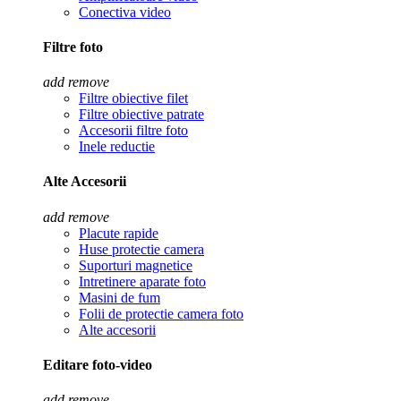
Conectiva video
Filtre foto
add
remove
Filtre obiective filet
Filtre obiective patrate
Accesorii filtre foto
Inele reductie
Alte Accesorii
add
remove
Placute rapide
Huse protectie camera
Suporturi magnetice
Intretinere aparate foto
Masini de fum
Folii de protectie camera foto
Alte accesorii
Editare foto-video
add
remove