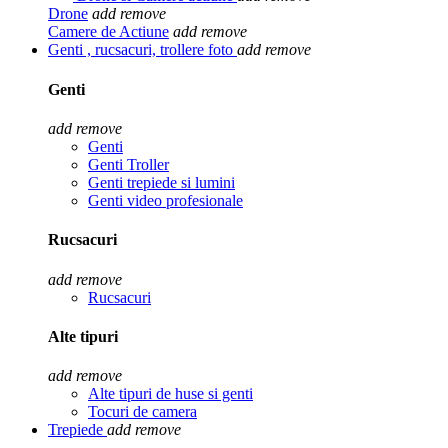
Drone
add
remove
Camere de Actiune
add
remove
Genti , rucsacuri, trollere foto
add
remove
Genti
add
remove
Genti
Genti Troller
Genti trepiede si lumini
Genti video profesionale
Rucsacuri
add
remove
Rucsacuri
Alte tipuri
add
remove
Alte tipuri de huse si genti
Tocuri de camera
Trepiede
add
remove