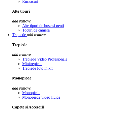
Rucsacuri
Alte tipuri
add
remove
Alte tipuri de huse si genti
Tocuri de camera
Trepiede
add
remove
Trepiede
add
remove
Trepiede Video Profesionale
Minitrepiede
Trepiede foto in kit
Monopiede
add
remove
Monopiede
Monopiede video fluide
Capete si Accesorii