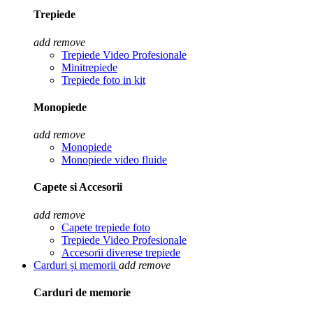
Trepiede
add
remove
Trepiede Video Profesionale
Minitrepiede
Trepiede foto in kit
Monopiede
add
remove
Monopiede
Monopiede video fluide
Capete si Accesorii
add
remove
Capete trepiede foto
Trepiede Video Profesionale
Accesorii diverese trepiede
Carduri și memorii
add
remove
Carduri de memorie