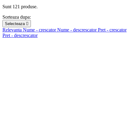
Sunt 121 produse.
Sorteaza dupa:
Selecteaza

Relevanta
Nume - crescator
Nume - descrescator
Pret - crescator
Pret - descrescator