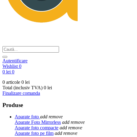
Din respect pentru fotografie
Autentificare
Wishlist
0
0 lei
0
0 articole
0 lei
Total (inclusiv TVA)
0 lei
Finalizare comanda
Produse
Aparate foto
add
remove
Aparate Foto Mirrorless
add
remove
Aparate foto compacte
add
remove
Aparate foto pe film
add
remove