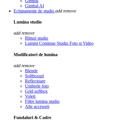
Gimbal
Gimbal AI
Echipamente de studio
add
remove
Lumina studio
add
remove
Blituri studio
Lumini Continue Studio Foto si Video
Modificatori de lumina
add
remove
Blende
Softboxuri
Reflectoare
Umbrele foto
Grid softbox
Voleti
Filtre lumina studio
Alte accesorii
Fundaluri & Cadre