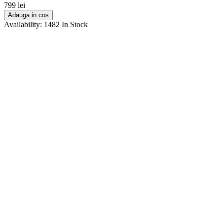
799 lei
Adauga in cos
Availability:
1482 In Stock