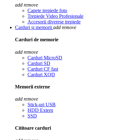
add
remove
Capete trepiede foto
Trepiede Video Profesionale
Accesorii diverese trepiede
Carduri și memorii
add
remove
Carduri de memorie
add
remove
Carduri MicroSD
Carduri SD
Carduri CF fast
Carduri XQD
Memorii externe
add
remove
Stick-uri USB
HDD Extern
SSD
Cititoare carduri