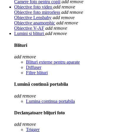
Camere foto pentru copii
add
remove
Obiective foto video
add
remove
Obiective foto mirrorless
add
remove
Obiective Lensbaby
add
remove
Obiective anamorphic
add
remove
Obiective V-AF
add
remove
Lumini si blituri
add
remove
Blituri
add
remove
Blituri externe pentru aparate
Diffuser
Filtre blituri
Lumină continuă portabila
add
remove
Lumina continua portabila
Declanşatoare bliţuri foto
add
remove
Trigger