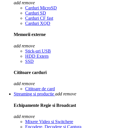
add
remove
Carduri MicroSD
Carduri SD
Carduri CF fast
Carduri XQD
Memorii externe
add
remove
Stick-uri USB
HDD Extern
SSD
Cititoare carduri
add
remove
Cititoare de card
Streaming si productie
add
remove
Echipamente Regie si Broadcast
add
remove
Mixere Video si Switchere
Encodere, Decodere si Captura