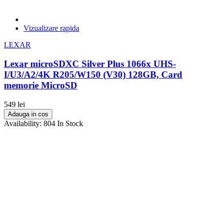
Vizualizare rapida
LEXAR
Lexar microSDXC Silver Plus 1066x UHS-
I/U3/A2/4K R205/W150 (V30) 128GB, Card
memorie MicroSD
549 lei
Adauga in cos
Availability:
804 In Stock