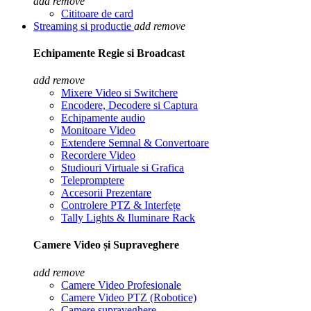
add
remove
Cititoare de card
Streaming si productie
add
remove
Echipamente Regie si Broadcast
add
remove
Mixere Video si Switchere
Encodere, Decodere si Captura
Echipamente audio
Monitoare Video
Extendere Semnal & Convertoare
Recordere Video
Studiouri Virtuale si Grafica
Telepromptere
Accesorii Prezentare
Controlere PTZ & Interfețe
Tally Lights & Iluminare Rack
Camere Video și Supraveghere
add
remove
Camere Video Profesionale
Camere Video PTZ (Robotice)
Camere supraveghere