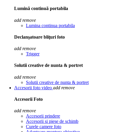
Lumină continuă portabila
add
remove
Lumina continua portabila
Declanşatoare bliţuri foto
add
remove
Trigger
Solutii creative de nunta & portret
add
remove
Solutii creative de nunta & portret
Accesorii foto video
add
remove
Accesorii Foto
add
remove
Accesorii prindere
Accesorii si piese de schimb
Curele camere foto
Adaptoare montura obiective