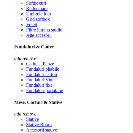
Softboxuri
Reflectoare
Umbrele foto
Grid softbox
Voleti
Filtre lumina studio
Alte accesorii
Fundaluri & Cadre
add
remove
Cadre si Panze
Fundaluri pliabile
Fundaluri carton
Fundaluri Vinil
Fundaluri fixe
Fundaluri portabilie
Mese, Corturi & Stative
add
remove
Stative
Stative Boom
Accesorii stative