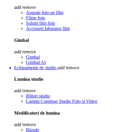
add
remove
Aparate foto pe film
Filme foto
Solutii film foto
Accesorii laborator film
Gimbal
add
remove
Gimbal
Gimbal AI
Echipamente de studio
add
remove
Lumina studio
add
remove
Blituri studio
Lumini Continue Studio Foto si Video
Modificatori de lumina
add
remove
Blende