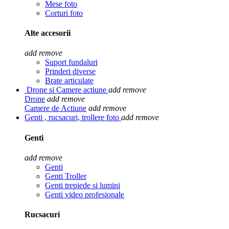
Mese foto
Corturi foto
Alte accesorii
add
remove
Suport fundaluri
Prinderi diverse
Brate articulate
Drone si Camere actiune
add
remove
Drone
add
remove
Camere de Actiune
add
remove
Genti , rucsacuri, trollere foto
add
remove
Genti
add
remove
Genti
Genti Troller
Genti trepiede si lumini
Genti video profesionale
Rucsacuri