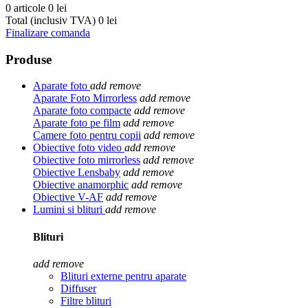
0 articole
0 lei
Total (inclusiv TVA)
0 lei
Finalizare comanda
Produse
Aparate foto
add
remove
Aparate Foto Mirrorless
add
remove
Aparate foto compacte
add
remove
Aparate foto pe film
add
remove
Camere foto pentru copii
add
remove
Obiective foto video
add
remove
Obiective foto mirrorless
add
remove
Obiective Lensbaby
add
remove
Obiective anamorphic
add
remove
Obiective V-AF
add
remove
Lumini si blituri
add
remove
Blituri
add
remove
Blituri externe pentru aparate
Diffuser
Filtre blituri