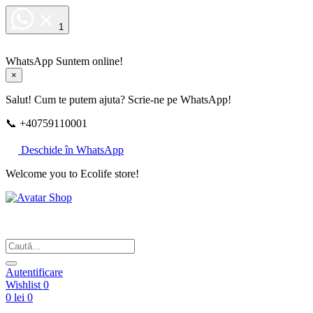
1
WhatsApp
Suntem online!
×
Salut! Cum te putem ajuta? Scrie-ne pe WhatsApp!
📞 +40759110001
Deschide în WhatsApp
Welcome you to Ecolife store!
Din respect pentru fotografie
Autentificare
Wishlist
0
0 lei
0