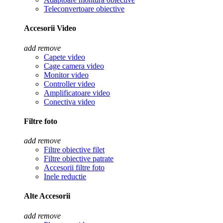
Teleconvertoare obiective
Accesorii Video
add
remove
Capete video
Cage camera video
Monitor video
Controller video
Amplificatoare video
Conectiva video
Filtre foto
add
remove
Filtre obiective filet
Filtre obiective patrate
Accesorii filtre foto
Inele reductie
Alte Accesorii
add
remove