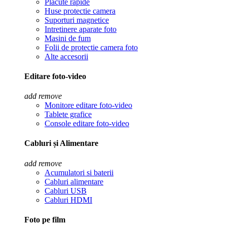
Placute rapide
Huse protectie camera
Suporturi magnetice
Intretinere aparate foto
Masini de fum
Folii de protectie camera foto
Alte accesorii
Editare foto-video
add
remove
Monitore editare foto-video
Tablete grafice
Console editare foto-video
Cabluri și Alimentare
add
remove
Acumulatori si baterii
Cabluri alimentare
Cabluri USB
Cabluri HDMI
Foto pe film