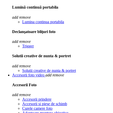
Lumină continuă portabila
add
remove
Lumina continua portabila
Declanşatoare bliţuri foto
add
remove
Trigger
Solutii creative de nunta & portret
add
remove
Solutii creative de nunta & portret
Accesorii foto video
add
remove
Accesorii Foto
add
remove
Accesorii prindere
Accesorii si piese de schimb
Curele camere foto
Adaptoare montura obiective