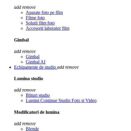
add
remove
Aparate foto pe film
Filme foto
Solutii film foto
Accesorii laborator film
Gimbal
add
remove
Gimbal
Gimbal AI
Echipamente de studio
add
remove
Lumina studio
add
remove
Blituri studio
Lumini Continue Studio Foto si Video
Modificatori de lumina
add
remove
Blende