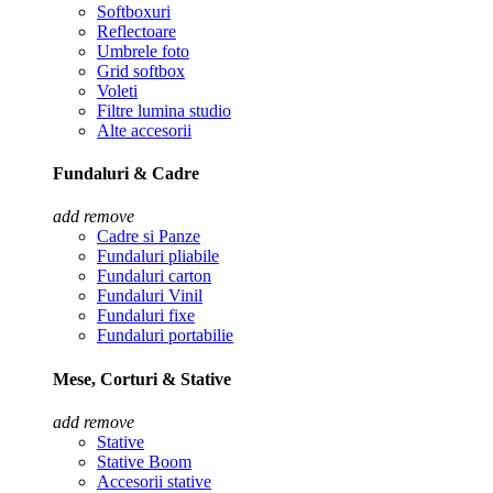
Softboxuri
Reflectoare
Umbrele foto
Grid softbox
Voleti
Filtre lumina studio
Alte accesorii
Fundaluri & Cadre
add
remove
Cadre si Panze
Fundaluri pliabile
Fundaluri carton
Fundaluri Vinil
Fundaluri fixe
Fundaluri portabilie
Mese, Corturi & Stative
add
remove
Stative
Stative Boom
Accesorii stative