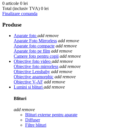
0 articole
0 lei
Total (inclusiv TVA)
0 lei
Finalizare comanda
Produse
Aparate foto
add
remove
Aparate Foto Mirrorless
add
remove
Aparate foto compacte
add
remove
Aparate foto pe film
add
remove
Camere foto pentru copii
add
remove
Obiective foto video
add
remove
Obiective foto mirrorless
add
remove
Obiective Lensbaby
add
remove
Obiective anamorphic
add
remove
Obiective V-AF
add
remove
Lumini si blituri
add
remove
Blituri
add
remove
Blituri externe pentru aparate
Diffuser
Filtre blituri