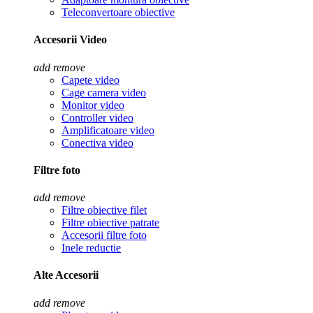
Teleconvertoare obiective
Accesorii Video
add
remove
Capete video
Cage camera video
Monitor video
Controller video
Amplificatoare video
Conectiva video
Filtre foto
add
remove
Filtre obiective filet
Filtre obiective patrate
Accesorii filtre foto
Inele reductie
Alte Accesorii
add
remove