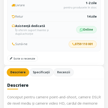
1-2 zile
Livrare
pentru produsele în stoc
Retur
14 zile
Asistență dedicată
Online
Îți oferim suport înainte și
după achiziție
Sună-ne
0759 110 001
Scrie o recenzie
Descriere
Specificații
Recenzii
Descriere
Conceput pentru camere point-and-shoot, camere DSLR
de nivel mediu și camere video HD, cardul de memorie