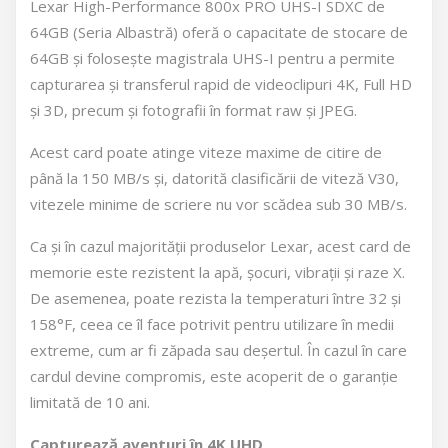
Lexar High-Performance 800x PRO UHS-I SDXC de
64GB (Seria Albastră) oferă o capacitate de stocare de
64GB și folosește magistrala UHS-I pentru a permite
capturarea și transferul rapid de videoclipuri 4K, Full HD
și 3D, precum și fotografii în format raw și JPEG.
Acest card poate atinge viteze maxime de citire de
până la 150 MB/s și, datorită clasificării de viteză V30,
vitezele minime de scriere nu vor scădea sub 30 MB/s.
Ca și în cazul majorității produselor Lexar, acest card de
memorie este rezistent la apă, șocuri, vibrații și raze X.
De asemenea, poate rezista la temperaturi între 32 și
158°F, ceea ce îl face potrivit pentru utilizare în medii
extreme, cum ar fi zăpada sau deșertul. În cazul în care
cardul devine compromis, este acoperit de o garanție
limitată de 10 ani.
Capturează aventuri în 4K UHD