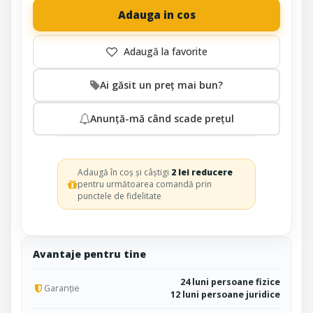
Adauga in cos
Ai găsit un preț mai bun?
Anunță-mă când scade prețul
Adaugă în coș și câștigi
2 lei reducere
pentru următoarea comandă prin
punctele de fidelitate
Avantaje pentru tine
24 luni persoane fizice
Garanție
12 luni persoane juridice