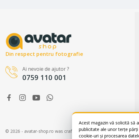
Din respect pentru fotografie
Ai nevoie de ajutor ?
0759 110 001
WhatsApp
Suntem online!
Salut! Cum te putem ajuta? Scrie-ne
pe WhatsApp!
Acest magazin vă solicită să a
📞 +40759110001
publicitate ale unor terțe părț
© 2026 - avatar-shop.ro was crafted with ♥ by
Sico Media
cookie-uri și procesarea datel