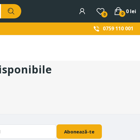
0 lei
0
0
0759 110 001
sponibile
Abonează-te