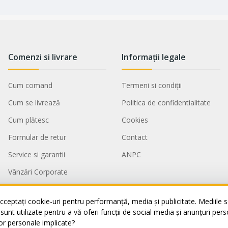
Comenzi si livrare
Informații legale
Cum comand
Termeni si condiții
Cum se livrează
Politica de confidentialitate
Cum plătesc
Cookies
Formular de retur
Contact
Service si garantii
ANPC
Vânzări Corporate
Title missed
cceptați cookie-uri pentru performanță, media și publicitate. Mediile so
i sunt utilizate pentru a vă oferi funcții de social media și anunțuri per
or personale implicate?