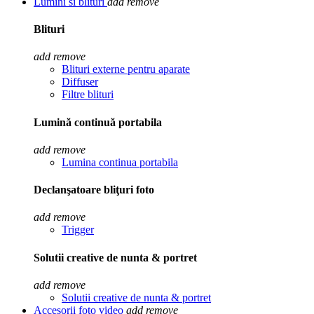
Lumini si blituri
add
remove
Blituri
add
remove
Blituri externe pentru aparate
Diffuser
Filtre blituri
Lumină continuă portabila
add
remove
Lumina continua portabila
Declanşatoare bliţuri foto
add
remove
Trigger
Solutii creative de nunta & portret
add
remove
Solutii creative de nunta & portret
Accesorii foto video
add
remove