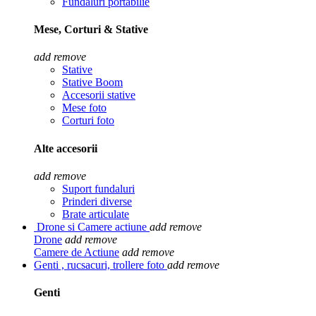
Fundaluri portabilie
Mese, Corturi & Stative
add
remove
Stative
Stative Boom
Accesorii stative
Mese foto
Corturi foto
Alte accesorii
add
remove
Suport fundaluri
Prinderi diverse
Brate articulate
Drone si Camere actiune
add
remove
Drone
add
remove
Camere de Actiune
add
remove
Genti , rucsacuri, trollere foto
add
remove
Genti