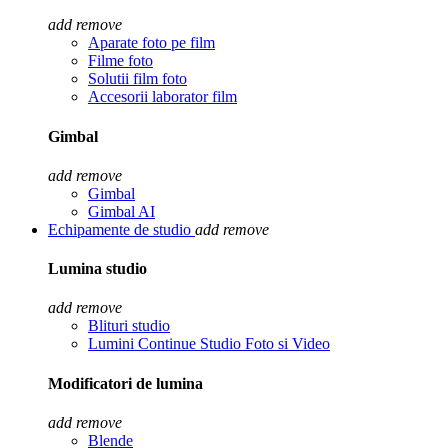
add
remove
Aparate foto pe film
Filme foto
Solutii film foto
Accesorii laborator film
Gimbal
add
remove
Gimbal
Gimbal AI
Echipamente de studio
add
remove
Lumina studio
add
remove
Blituri studio
Lumini Continue Studio Foto si Video
Modificatori de lumina
add
remove
Blende