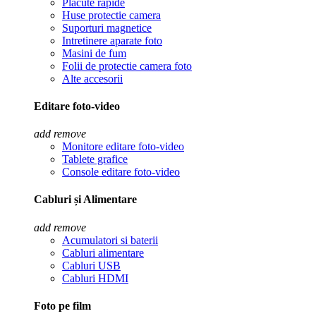
Placute rapide
Huse protectie camera
Suporturi magnetice
Intretinere aparate foto
Masini de fum
Folii de protectie camera foto
Alte accesorii
Editare foto-video
add
remove
Monitore editare foto-video
Tablete grafice
Console editare foto-video
Cabluri și Alimentare
add
remove
Acumulatori si baterii
Cabluri alimentare
Cabluri USB
Cabluri HDMI
Foto pe film