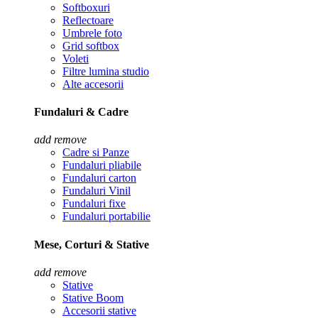
Softboxuri
Reflectoare
Umbrele foto
Grid softbox
Voleti
Filtre lumina studio
Alte accesorii
Fundaluri & Cadre
add
remove
Cadre si Panze
Fundaluri pliabile
Fundaluri carton
Fundaluri Vinil
Fundaluri fixe
Fundaluri portabilie
Mese, Corturi & Stative
add
remove
Stative
Stative Boom
Accesorii stative