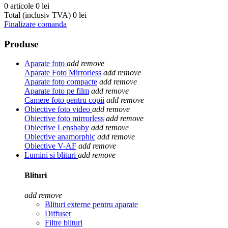
0 articole
0 lei
Total (inclusiv TVA)
0 lei
Finalizare comanda
Produse
Aparate foto
add
remove
Aparate Foto Mirrorless
add
remove
Aparate foto compacte
add
remove
Aparate foto pe film
add
remove
Camere foto pentru copii
add
remove
Obiective foto video
add
remove
Obiective foto mirrorless
add
remove
Obiective Lensbaby
add
remove
Obiective anamorphic
add
remove
Obiective V-AF
add
remove
Lumini si blituri
add
remove
Blituri
add
remove
Blituri externe pentru aparate
Diffuser
Filtre blituri