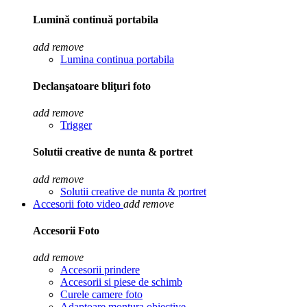
Lumină continuă portabila
add
remove
Lumina continua portabila
Declanşatoare bliţuri foto
add
remove
Trigger
Solutii creative de nunta & portret
add
remove
Solutii creative de nunta & portret
Accesorii foto video
add
remove
Accesorii Foto
add
remove
Accesorii prindere
Accesorii si piese de schimb
Curele camere foto
Adaptoare montura obiective