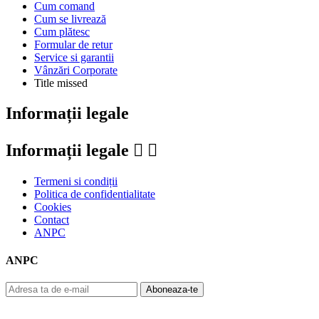
Cum comand
RED
0
Cum se livrează
RGBlink
0
Cum plătesc
RHINO
0
Formular de retur
RICOH
0
Service si garantii
RICOH/PENTAX
0
Vânzări Corporate
Title missed
RockNRoller
0
RODE
0
Informații legale
Roland
0
Rycote
0
Sachtler
0
Informații legale


SAMYANG
0
SanDisk
0
Termeni si condiții
SANTAFILM
0
Politica de confidentialitate
Saramonic
0
Cookies
Schill
0
Contact
Schneider Optics
0
ANPC
SEETEC
0
SEKONIC
0
ANPC
Sennheiser
0
SHAPE
0
Aboneaza-te
Shimbol
0
Shure
0