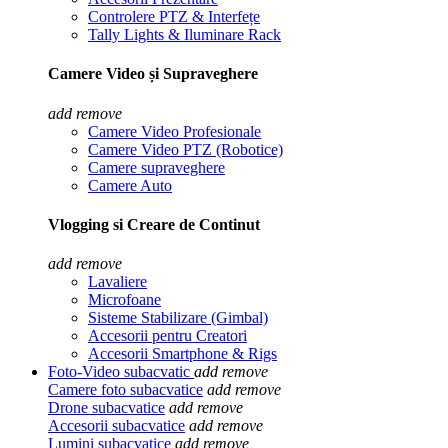
Controlere PTZ & Interfețe
Tally Lights & Iluminare Rack
Camere Video și Supraveghere
add
remove
Camere Video Profesionale
Camere Video PTZ (Robotice)
Camere supraveghere
Camere Auto
Vlogging si Creare de Continut
add
remove
Lavaliere
Microfoane
Sisteme Stabilizare (Gimbal)
Accesorii pentru Creatori
Accesorii Smartphone & Rigs
Foto-Video subacvatic
add
remove
Camere foto subacvatice
add
remove
Drone subacvatice
add
remove
Accesorii subacvatice
add
remove
Lumini subacvatice
add
remove