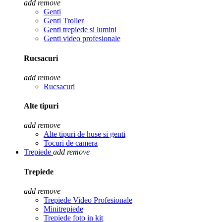
add
remove
Genti
Genti Troller
Genti trepiede si lumini
Genti video profesionale
Rucsacuri
add
remove
Rucsacuri
Alte tipuri
add
remove
Alte tipuri de huse si genti
Tocuri de camera
Trepiede
add
remove
Trepiede
add
remove
Trepiede Video Profesionale
Minitrepiede
Trepiede foto in kit