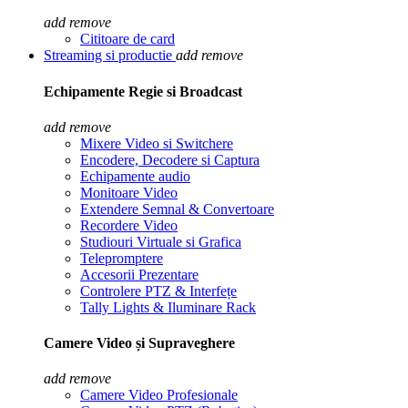
add
remove
Cititoare de card
Streaming si productie
add
remove
Echipamente Regie si Broadcast
add
remove
Mixere Video si Switchere
Encodere, Decodere si Captura
Echipamente audio
Monitoare Video
Extendere Semnal & Convertoare
Recordere Video
Studiouri Virtuale si Grafica
Telepromptere
Accesorii Prezentare
Controlere PTZ & Interfețe
Tally Lights & Iluminare Rack
Camere Video și Supraveghere
add
remove
Camere Video Profesionale