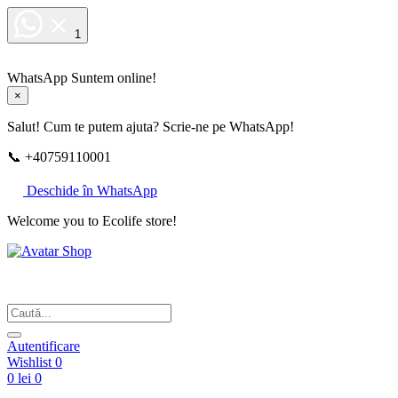
1
WhatsApp
Suntem online!
×
Salut! Cum te putem ajuta? Scrie-ne pe WhatsApp!
📞 +40759110001
Deschide în WhatsApp
Welcome you to Ecolife store!
Din respect pentru fotografie
Autentificare
Wishlist
0
0 lei
0