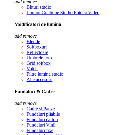
add
remove
Blituri studio
Lumini Continue Studio Foto si Video
Modificatori de lumina
add
remove
Blende
Softboxuri
Reflectoare
Umbrele foto
Grid softbox
Voleti
Filtre lumina studio
Alte accesorii
Fundaluri & Cadre
add
remove
Cadre si Panze
Fundaluri pliabile
Fundaluri carton
Fundaluri Vinil
Fundaluri fixe