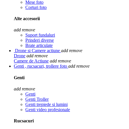
Mese foto
Corturi foto
Alte accesorii
add
remove
Suport fundaluri
Prinderi diverse
Brate articulate
Drone si Camere actiune
add
remove
Drone
add
remove
Camere de Actiune
add
remove
Genti , rucsacuri, trollere foto
add
remove
Genti
add
remove
Genti
Genti Troller
Genti trepiede si lumini
Genti video profesionale
Rucsacuri