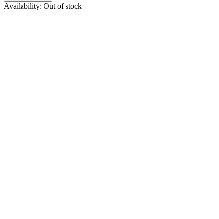
FieldCast
0
Availability:
Out of stock
FOCUS
0
FOCUS OPTICS
0
FOTGA
0
Fujifilm
0
Fujinon
0
Godox
0
GOMATIC
0
HÄHNEL
0
HARMAN PHOTO
0
HÃ„HNEL
0
Hive Lighting
0
HOBOLITE
0
HOLLYLAND
0
HPRC
0
IK Multimedia
0
ILFORD
0
ILFORD PHOTO
0
Infinitek
0
Insta360
0
JOBO
0
Joby
0