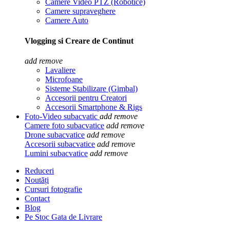
Camere Video PTZ (Robotice)
Camere supraveghere
Camere Auto
Vlogging si Creare de Continut
add
remove
Lavaliere
Microfoane
Sisteme Stabilizare (Gimbal)
Accesorii pentru Creatori
Accesorii Smartphone & Rigs
Foto-Video subacvatic
add
remove
Camere foto subacvatice
add
remove
Drone subacvatice
add
remove
Accesorii subacvatice
add
remove
Lumini subacvatice
add
remove
Reduceri
Noutăți
Cursuri fotografie
Contact
Blog
Pe Stoc Gata de Livrare