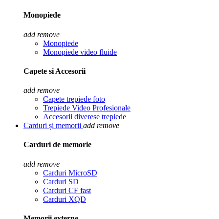
Monopiede
add
remove
Monopiede
Monopiede video fluide
Capete si Accesorii
add
remove
Capete trepiede foto
Trepiede Video Profesionale
Accesorii diverese trepiede
Carduri și memorii
add
remove
Carduri de memorie
add
remove
Carduri MicroSD
Carduri SD
Carduri CF fast
Carduri XQD
Memorii externe