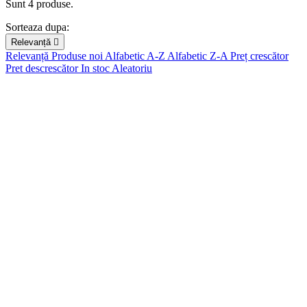
Sunt 4 produse.
Pret
Sorteaza dupa:
Relevanță

lei
lei
Relevanță
Produse noi
Alfabetic A-Z
Alfabetic Z-A
Preț crescător
Pret descrescător
In stoc
Aleatoriu
Brand
3L
0
3M
0
6430081500597
0
6976068114895
0
6976068116318
0
Accsoon
0
Adam Audio
0
AGFAPHOTO
0
AKAI
0
Ambient
0
ANGELBIRD
0
Arenti
0
ARS-IMAGO
0
Artisan & Artist
0
Atomos
0