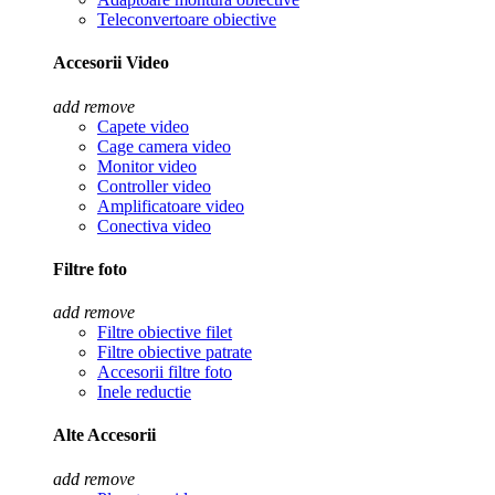
Teleconvertoare obiective
Accesorii Video
add
remove
Capete video
Cage camera video
Monitor video
Controller video
Amplificatoare video
Conectiva video
Filtre foto
add
remove
Filtre obiective filet
Filtre obiective patrate
Accesorii filtre foto
Inele reductie
Alte Accesorii
add
remove