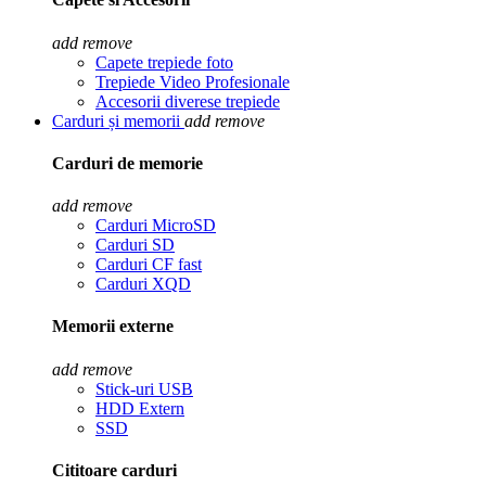
add
remove
Capete trepiede foto
Trepiede Video Profesionale
Accesorii diverese trepiede
Carduri și memorii
add
remove
Carduri de memorie
add
remove
Carduri MicroSD
Carduri SD
Carduri CF fast
Carduri XQD
Memorii externe
add
remove
Stick-uri USB
HDD Extern
SSD
Cititoare carduri