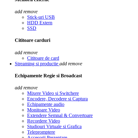
add
remove
Stick-uri USB
HDD Extern
SSD
Cititoare carduri
add
remove
Cititoare de card
Streaming si productie
add
remove
Echipamente Regie si Broadcast
add
remove
Mixere Video si Switchere
Encodere, Decodere si Captura
Echipamente audio
Monitoare Video
Extendere Semnal & Convertoare
Recordere Video
Studiouri Virtuale si Grafica
Telepromptere
Accesorii Prezentare