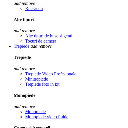
add
remove
Rucsacuri
Alte tipuri
add
remove
Alte tipuri de huse si genti
Tocuri de camera
Trepiede
add
remove
Trepiede
add
remove
Trepiede Video Profesionale
Minitrepiede
Trepiede foto in kit
Monopiede
add
remove
Monopiede
Monopiede video fluide
Capete si Accesorii