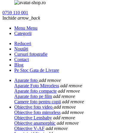
0759 110 001
Inchide
arrow_back
Menu Menu
Categorii
Reduceri
Noutăți
Cursuri fotografie
Contact
Blog
Pe Stoc Gata de Livrare
Aparate foto
add
remove
Aparate Foto Mirrorless
add
remove
Aparate foto compacte
add
remove
Aparate foto pe film
add
remove
Camere foto pentru copii
add
remove
Obiective foto video
add
remove
Obiective foto mirrorless
add
remove
Obiective Lensbaby
add
remove
Obiective anamorphic
add
remove
Obiective V-AF
add
remove