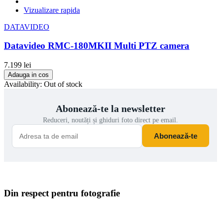
Joyusing
0
Vizualizare rapida
K&F Concept
0
K&M
0
DATAVIDEO
Kateluo
0
KENKO
0
Datavideo RMC-180MKII Multi PTZ camera
Kenko
0
KENTMERE
0
7.199 lei
KODAK
0
Adauga in cos
Kramer Electronics
0
Availability:
Out of stock
KRK
0
KUPO
0
Abonează-te la newsletter
LAB22
0
LAOWA
0
Reduceri, noutăți și ghiduri foto direct pe email.
Lastolite
0
Abonează-te
Latour
0
LEDGO
0
LENSBABY
0
LENSPEN
0
LEXAR
0
Libec
0
Din respect pentru fotografie
LIGHTKING
0
Lilliput
0
Livestream
0