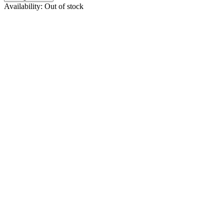
FieldCast
0
Availability:
Out of stock
FOCUS
0
FOCUS OPTICS
0
FOTGA
0
Fujifilm
0
Fujinon
0
Godox
0
GOMATIC
0
HÄHNEL
0
HARMAN PHOTO
0
HÃ„HNEL
0
Hive Lighting
0
HOBOLITE
0
HOLLYLAND
0
HPRC
0
IK Multimedia
0
ILFORD
0
ILFORD PHOTO
0
Infinitek
0
Insta360
0
JOBO
0
Joby
0