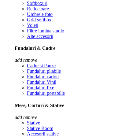
Softboxuri
Reflectoare
Umbrele foto
Grid softbox
Voleti
Filtre lumina studio
Alte accesorii
Fundaluri & Cadre
add
remove
Cadre si Panze
Fundaluri pliabile
Fundaluri carton
Fundaluri Vinil
Fundaluri fixe
Fundaluri portabilie
Mese, Corturi & Stative
add
remove
Stative
Stative Boom
Accesorii stative