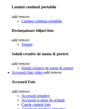
Lumină continuă portabila
add
remove
Lumina continua portabila
Declanşatoare bliţuri foto
add
remove
Trigger
Solutii creative de nunta & portret
add
remove
Solutii creative de nunta & portret
Accesorii foto video
add
remove
Accesorii Foto
add
remove
Accesorii prindere
Accesorii si piese de schimb
Curele camere foto
Adaptoare montura obiective