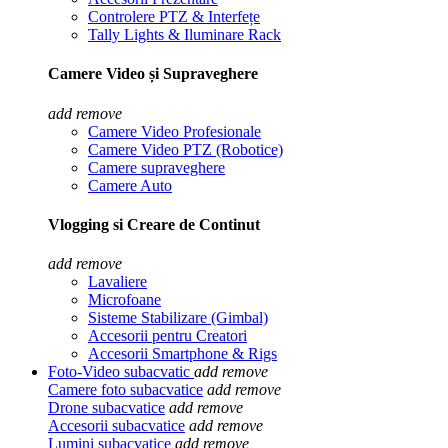
Controlere PTZ & Interfețe
Tally Lights & Iluminare Rack
Camere Video și Supraveghere
add
remove
Camere Video Profesionale
Camere Video PTZ (Robotice)
Camere supraveghere
Camere Auto
Vlogging si Creare de Continut
add
remove
Lavaliere
Microfoane
Sisteme Stabilizare (Gimbal)
Accesorii pentru Creatori
Accesorii Smartphone & Rigs
Foto-Video subacvatic
add
remove
Camere foto subacvatice
add
remove
Drone subacvatice
add
remove
Accesorii subacvatice
add
remove
Lumini subacvatice
add
remove