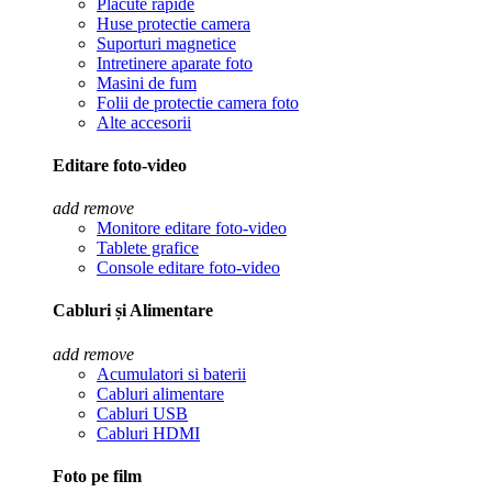
Placute rapide
Huse protectie camera
Suporturi magnetice
Intretinere aparate foto
Masini de fum
Folii de protectie camera foto
Alte accesorii
Editare foto-video
add
remove
Monitore editare foto-video
Tablete grafice
Console editare foto-video
Cabluri și Alimentare
add
remove
Acumulatori si baterii
Cabluri alimentare
Cabluri USB
Cabluri HDMI
Foto pe film