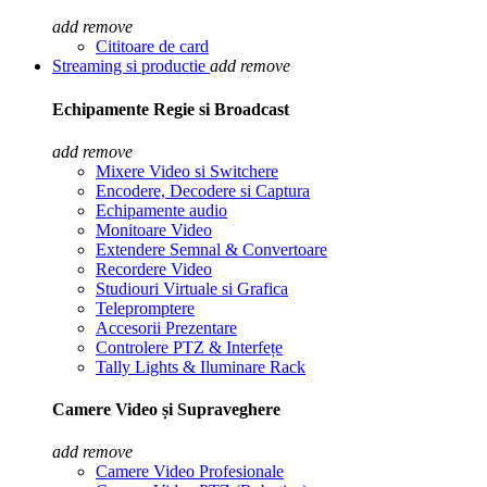
add
remove
Cititoare de card
Streaming si productie
add
remove
Echipamente Regie si Broadcast
add
remove
Mixere Video si Switchere
Encodere, Decodere si Captura
Echipamente audio
Monitoare Video
Extendere Semnal & Convertoare
Recordere Video
Studiouri Virtuale si Grafica
Telepromptere
Accesorii Prezentare
Controlere PTZ & Interfețe
Tally Lights & Iluminare Rack
Camere Video și Supraveghere
add
remove
Camere Video Profesionale