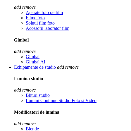
add
remove
Aparate foto pe film
Filme foto
Solutii film foto
Accesorii laborator film
Gimbal
add
remove
Gimbal
Gimbal AI
Echipamente de studio
add
remove
Lumina studio
add
remove
Blituri studio
Lumini Continue Studio Foto si Video
Modificatori de lumina
add
remove
Blende