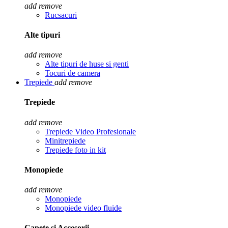
add
remove
Rucsacuri
Alte tipuri
add
remove
Alte tipuri de huse si genti
Tocuri de camera
Trepiede
add
remove
Trepiede
add
remove
Trepiede Video Profesionale
Minitrepiede
Trepiede foto in kit
Monopiede
add
remove
Monopiede
Monopiede video fluide
Capete si Accesorii