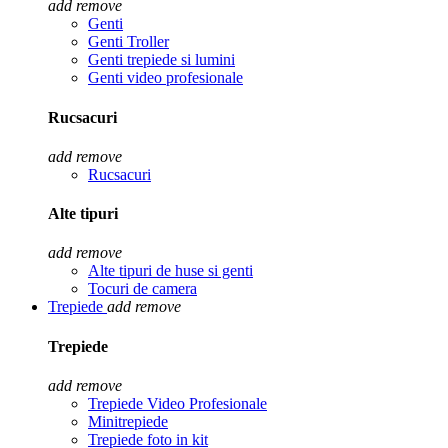
add
remove
Genti
Genti Troller
Genti trepiede si lumini
Genti video profesionale
Rucsacuri
add
remove
Rucsacuri
Alte tipuri
add
remove
Alte tipuri de huse si genti
Tocuri de camera
Trepiede
add
remove
Trepiede
add
remove
Trepiede Video Profesionale
Minitrepiede
Trepiede foto in kit