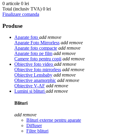
0 articole
0 lei
Total (inclusiv TVA)
0 lei
Finalizare comanda
Produse
Aparate foto
add
remove
Aparate Foto Mirrorless
add
remove
Aparate foto compacte
add
remove
Aparate foto pe film
add
remove
Camere foto pentru copii
add
remove
Obiective foto video
add
remove
Obiective foto mirrorless
add
remove
Obiective Lensbaby
add
remove
Obiective anamorphic
add
remove
Obiective V-AF
add
remove
Lumini si blituri
add
remove
Blituri
add
remove
Blituri externe pentru aparate
Diffuser
Filtre blituri