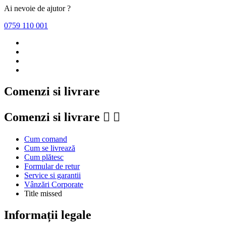
LogicKeyboard
0
Ai nevoie de ajutor ?
Long Weekend
0
0759 110 001
Lowepro
0
Lumantek
0
M-Audio
0
MagicSoft
0
Manfrotto
0
Manfrotto Bags
0
Manfrotto Grip
0
Comenzi si livrare
Manfrotto Video
0
Megadap
0
Comenzi si livrare


Meike
0
Metabones
0
MITSUBISHI
0
Cum comand
Module8
0
Cum se livrează
Cum plătesc
Mofage
0
Formular de retur
Moment
0
Service si garantii
MONACOR
0
Vânzări Corporate
Mozos
0
Title missed
Nanlite
0
Nanlux
0
Informații legale
National Geographic
0