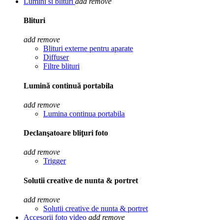
Lumini si blituri
add
remove
Blituri
add
remove
Blituri externe pentru aparate
Diffuser
Filtre blituri
Lumină continuă portabila
add
remove
Lumina continua portabila
Declanşatoare bliţuri foto
add
remove
Trigger
Solutii creative de nunta & portret
add
remove
Solutii creative de nunta & portret
Accesorii foto video
add
remove