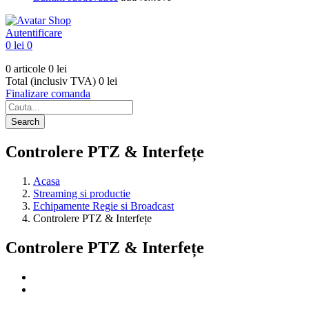
Autentificare
0 lei
0
0 articole
0 lei
Total (inclusiv TVA)
0 lei
Finalizare comanda
Search
Controlere PTZ & Interfețe
Acasa
Streaming si productie
Echipamente Regie si Broadcast
Controlere PTZ & Interfețe
Controlere PTZ & Interfețe
Filtre
Anuleaza