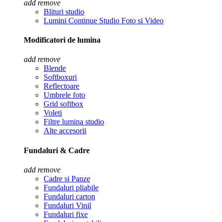
add
remove
Blituri studio
Lumini Continue Studio Foto si Video
Modificatori de lumina
add
remove
Blende
Softboxuri
Reflectoare
Umbrele foto
Grid softbox
Voleti
Filtre lumina studio
Alte accesorii
Fundaluri & Cadre
add
remove
Cadre si Panze
Fundaluri pliabile
Fundaluri carton
Fundaluri Vinil
Fundaluri fixe