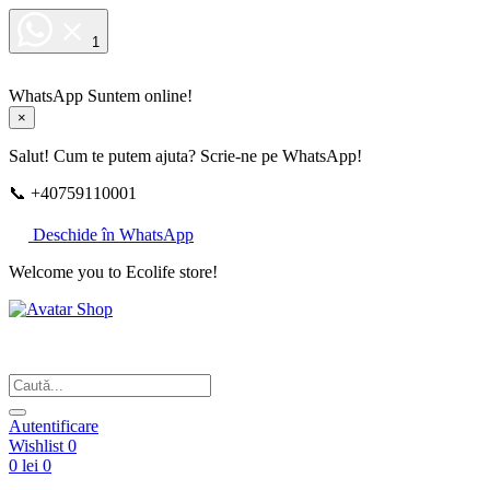
1
WhatsApp
Suntem online!
×
Salut! Cum te putem ajuta? Scrie-ne pe WhatsApp!
📞 +40759110001
Deschide în WhatsApp
Welcome you to Ecolife store!
Din respect pentru fotografie
Autentificare
Wishlist
0
0 lei
0