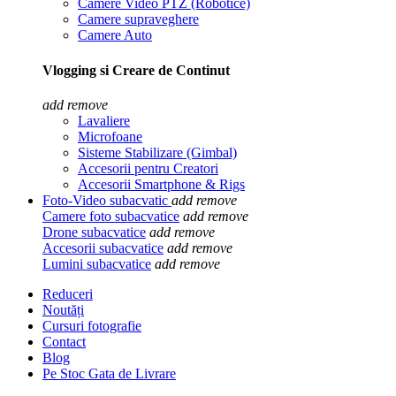
Camere Video PTZ (Robotice)
Camere supraveghere
Camere Auto
Vlogging si Creare de Continut
add
remove
Lavaliere
Microfoane
Sisteme Stabilizare (Gimbal)
Accesorii pentru Creatori
Accesorii Smartphone & Rigs
Foto-Video subacvatic
add
remove
Camere foto subacvatice
add
remove
Drone subacvatice
add
remove
Accesorii subacvatice
add
remove
Lumini subacvatice
add
remove
Reduceri
Noutăți
Cursuri fotografie
Contact
Blog
Pe Stoc Gata de Livrare