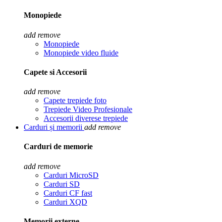
Monopiede
add
remove
Monopiede
Monopiede video fluide
Capete si Accesorii
add
remove
Capete trepiede foto
Trepiede Video Profesionale
Accesorii diverese trepiede
Carduri și memorii
add
remove
Carduri de memorie
add
remove
Carduri MicroSD
Carduri SD
Carduri CF fast
Carduri XQD
Memorii externe