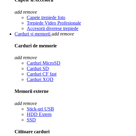
add
remove
Capete trepiede foto
Trepiede Video Profesionale
Accesorii diverese trepiede
Carduri și memorii
add
remove
Carduri de memorie
add
remove
Carduri MicroSD
Carduri SD
Carduri CF fast
Carduri XQD
Memorii externe
add
remove
Stick-uri USB
HDD Extern
SSD
Cititoare carduri