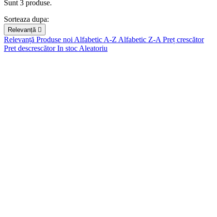
Sunt 3 produse.
Pret
Sorteaza dupa:
Relevanță

lei
lei
Relevanță
Produse noi
Alfabetic A-Z
Alfabetic Z-A
Preț crescător
Pret descrescător
In stoc
Aleatoriu
Brand
3L
0
3M
0
6430081500597
0
6976068114895
0
6976068116318
0
Accsoon
0
Adam Audio
0
AGFAPHOTO
0
AKAI
0
Ambient
0
ANGELBIRD
0
Arenti
0
ARS-IMAGO
0
Artisan & Artist
0
Atomos
0