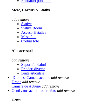
Fundaluri portabilie
Mese, Corturi & Stative
add
remove
Stative
Stative Boom
Accesorii stative
Mese foto
Corturi foto
Alte accesorii
add
remove
Suport fundaluri
Prinderi diverse
Brate articulate
Drone si Camere actiune
add
remove
Drone
add
remove
Camere de Actiune
add
remove
Genti , rucsacuri, trollere foto
add
remove
Genti