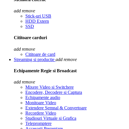
add
remove
Stick-uri USB
HDD Extern
SSD
Cititoare carduri
add
remove
Cititoare de card
Streaming si productie
add
remove
Echipamente Regie si Broadcast
add
remove
Mixere Video si Switchere
Encodere, Decodere si Captura
Echipamente audio
Monitoare Video
Extendere Semnal & Convertoare
Recordere Video
Studiouri Virtuale si Grafica
Telepromptere
Accesorii Prezentare