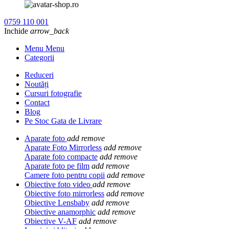
0759 110 001
Inchide
arrow_back
Menu Menu
Categorii
Reduceri
Noutăți
Cursuri fotografie
Contact
Blog
Pe Stoc Gata de Livrare
Aparate foto
add
remove
Aparate Foto Mirrorless
add
remove
Aparate foto compacte
add
remove
Aparate foto pe film
add
remove
Camere foto pentru copii
add
remove
Obiective foto video
add
remove
Obiective foto mirrorless
add
remove
Obiective Lensbaby
add
remove
Obiective anamorphic
add
remove
Obiective V-AF
add
remove