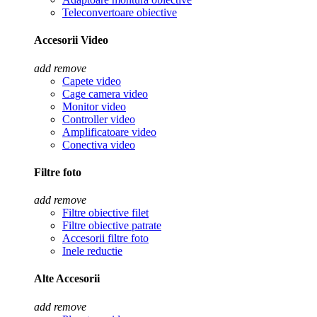
Teleconvertoare obiective
Accesorii Video
add
remove
Capete video
Cage camera video
Monitor video
Controller video
Amplificatoare video
Conectiva video
Filtre foto
add
remove
Filtre obiective filet
Filtre obiective patrate
Accesorii filtre foto
Inele reductie
Alte Accesorii
add
remove