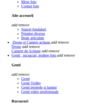
Mese foto
Corturi foto
Alte accesorii
add
remove
Suport fundaluri
Prinderi diverse
Brate articulate
Drone si Camere actiune
add
remove
Drone
add
remove
Camere de Actiune
add
remove
Genti , rucsacuri, trollere foto
add
remove
Genti
add
remove
Genti
Genti Troller
Genti trepiede si lumini
Genti video profesionale
Rucsacuri