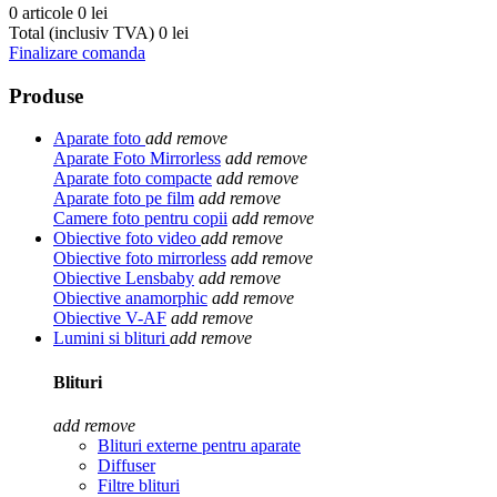
0 articole
0 lei
Total (inclusiv TVA)
0 lei
Finalizare comanda
Produse
Aparate foto
add
remove
Aparate Foto Mirrorless
add
remove
Aparate foto compacte
add
remove
Aparate foto pe film
add
remove
Camere foto pentru copii
add
remove
Obiective foto video
add
remove
Obiective foto mirrorless
add
remove
Obiective Lensbaby
add
remove
Obiective anamorphic
add
remove
Obiective V-AF
add
remove
Lumini si blituri
add
remove
Blituri
add
remove
Blituri externe pentru aparate
Diffuser
Filtre blituri