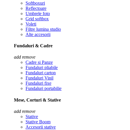
Softboxuri
Reflectoare
Umbrele foto
Grid softbox
Voleti
Filtre lumina studio
Alte accesorii
Fundaluri & Cadre
add
remove
Cadre si Panze
Fundaluri pliabile
Fundaluri carton
Fundaluri Vinil
Fundaluri fixe
Fundaluri portabilie
Mese, Corturi & Stative
add
remove
Stative
Stative Boom
Accesorii stative