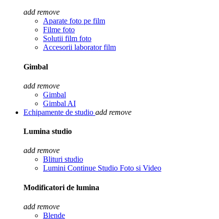
add
remove
Aparate foto pe film
Filme foto
Solutii film foto
Accesorii laborator film
Gimbal
add
remove
Gimbal
Gimbal AI
Echipamente de studio
add
remove
Lumina studio
add
remove
Blituri studio
Lumini Continue Studio Foto si Video
Modificatori de lumina
add
remove
Blende