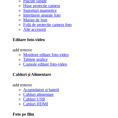
Placute rapide
Huse protectie camera
Suporturi magnetice
Intretinere aparate foto
Masini de fum
Folii de protectie camera foto
Alte accesorii
Editare foto-video
add
remove
Monitore editare foto-video
Tablete grafice
Console editare foto-video
Cabluri și Alimentare
add
remove
Acumulatori si baterii
Cabluri alimentare
Cabluri USB
Cabluri HDMI
Foto pe film