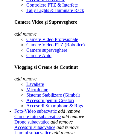
Controlere PTZ & Interfețe
Tally Lights & Iluminare Rack
Camere Video și Supraveghere
add
remove
Camere Video Profesionale
Camere Video PTZ (Robotice)
Camere supraveghere
Camere Auto
Vlogging si Creare de Continut
add
remove
Lavaliere
Microfoane
Sisteme Stabilizare (Gimbal)
Accesorii pentru Creatori
Accesorii Smartphone & Rigs
Foto-Video subacvatic
add
remove
Camere foto subacvatice
add
remove
Drone subacvatice
add
remove
Accesorii subacvatice
add
remove
Lumini subacvatice
add
remove