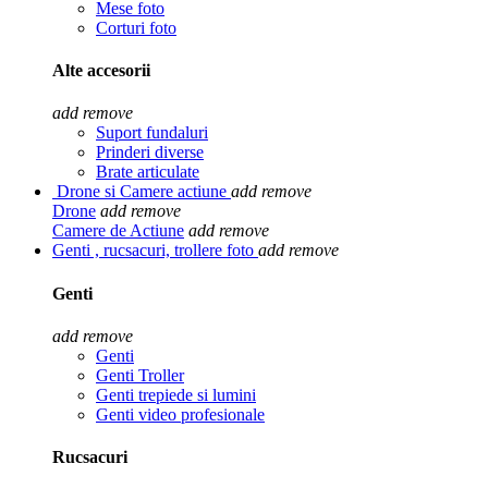
Mese foto
Corturi foto
Alte accesorii
add
remove
Suport fundaluri
Prinderi diverse
Brate articulate
Drone si Camere actiune
add
remove
Drone
add
remove
Camere de Actiune
add
remove
Genti , rucsacuri, trollere foto
add
remove
Genti
add
remove
Genti
Genti Troller
Genti trepiede si lumini
Genti video profesionale
Rucsacuri