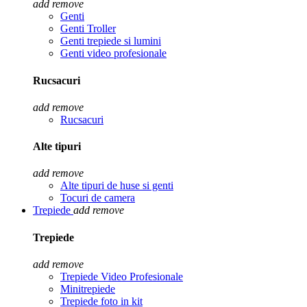
add
remove
Genti
Genti Troller
Genti trepiede si lumini
Genti video profesionale
Rucsacuri
add
remove
Rucsacuri
Alte tipuri
add
remove
Alte tipuri de huse si genti
Tocuri de camera
Trepiede
add
remove
Trepiede
add
remove
Trepiede Video Profesionale
Minitrepiede
Trepiede foto in kit