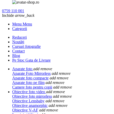
0759 110 001
Inchide
arrow_back
Menu Menu
Categorii
Reduceri
Noutăți
Cursuri fotografie
Contact
Blog
Pe Stoc Gata de Livrare
Aparate foto
add
remove
Aparate Foto Mirrorless
add
remove
Aparate foto compacte
add
remove
Aparate foto pe film
add
remove
Camere foto pentru copii
add
remove
Obiective foto video
add
remove
Obiective foto mirrorless
add
remove
Obiective Lensbaby
add
remove
Obiective anamorphic
add
remove
Obiective V-AF
add
remove