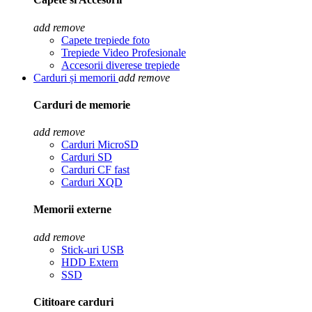
add
remove
Capete trepiede foto
Trepiede Video Profesionale
Accesorii diverese trepiede
Carduri și memorii
add
remove
Carduri de memorie
add
remove
Carduri MicroSD
Carduri SD
Carduri CF fast
Carduri XQD
Memorii externe
add
remove
Stick-uri USB
HDD Extern
SSD
Cititoare carduri