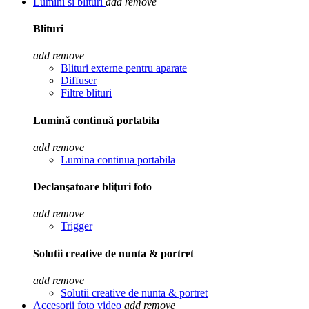
Lumini si blituri
add
remove
Blituri
add
remove
Blituri externe pentru aparate
Diffuser
Filtre blituri
Lumină continuă portabila
add
remove
Lumina continua portabila
Declanşatoare bliţuri foto
add
remove
Trigger
Solutii creative de nunta & portret
add
remove
Solutii creative de nunta & portret
Accesorii foto video
add
remove