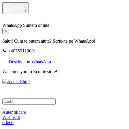
1
WhatsApp
Suntem online!
×
Salut! Cum te putem ajuta? Scrie-ne pe WhatsApp!
📞 +40759110001
Deschide în WhatsApp
Welcome you to Ecolife store!
Din respect pentru fotografie
Autentificare
Wishlist
0
0 lei
0