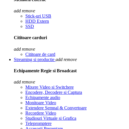
add
remove
Stick-uri USB
HDD Extern
SSD
Cititoare carduri
add
remove
Cititoare de card
Streaming si productie
add
remove
Echipamente Regie si Broadcast
add
remove
Mixere Video si Switchere
Encodere, Decodere si Captura
Echipamente audio
Monitoare Video
Extendere Semnal & Convertoare
Recordere Video
Studiouri Virtuale si Grafica
Telepromptere
Accesorii Prezentare