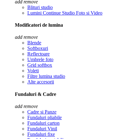
add
remove
Blituri studio
Lumini Continue Studio Foto si Video
Modificatori de lumina
add
remove
Blende
Softboxuri
Reflectoare
Umbrele foto
Grid softbox
Voleti
Filtre lumina studio
Alte accesorii
Fundaluri & Cadre
add
remove
Cadre si Panze
Fundaluri pliabile
Fundaluri carton
Fundaluri Vinil
Fundaluri fixe