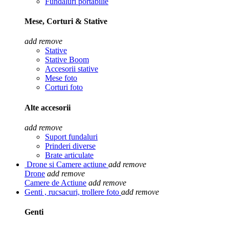
Fundaluri portabilie
Mese, Corturi & Stative
add
remove
Stative
Stative Boom
Accesorii stative
Mese foto
Corturi foto
Alte accesorii
add
remove
Suport fundaluri
Prinderi diverse
Brate articulate
Drone si Camere actiune
add
remove
Drone
add
remove
Camere de Actiune
add
remove
Genti , rucsacuri, trollere foto
add
remove
Genti