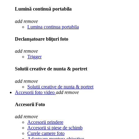
Lumină continuă portabila
add
remove
Lumina continua portabila
Declanşatoare bliţuri foto
add
remove
Trigger
Solutii creative de nunta & portret
add
remove
Solutii creative de nunta & portret
Accesorii foto video
add
remove
Accesorii Foto
add
remove
Accesorii prindere
Accesorii si piese de schimb
Curele camere foto
Adaptoare montura obiective