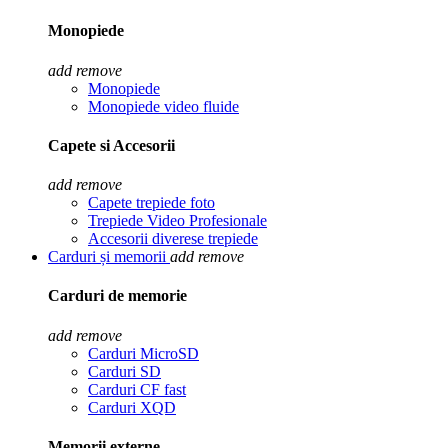
Monopiede
add
remove
Monopiede
Monopiede video fluide
Capete si Accesorii
add
remove
Capete trepiede foto
Trepiede Video Profesionale
Accesorii diverese trepiede
Carduri și memorii
add
remove
Carduri de memorie
add
remove
Carduri MicroSD
Carduri SD
Carduri CF fast
Carduri XQD
Memorii externe