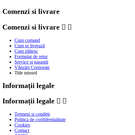
Comenzi si livrare
Comenzi si livrare


Cum comand
Cum se livrează
Cum plătesc
Formular de retur
Service si garantii
Vânzări Corporate
Title missed
Informații legale
Informații legale


Termeni si condiții
Politica de confidentialitate
Cookies
Contact