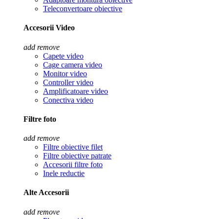
Teleconvertoare obiective
Accesorii Video
add
remove
Capete video
Cage camera video
Monitor video
Controller video
Amplificatoare video
Conectiva video
Filtre foto
add
remove
Filtre obiective filet
Filtre obiective patrate
Accesorii filtre foto
Inele reductie
Alte Accesorii
add
remove