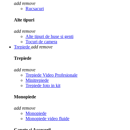
add
remove
Rucsacuri
Alte tipuri
add
remove
Alte tipuri de huse si genti
Tocuri de camera
Trepiede
add
remove
Trepiede
add
remove
Trepiede Video Profesionale
Minitrepiede
Trepiede foto in kit
Monopiede
add
remove
Monopiede
Monopiede video fluide
Capete si Accesorii