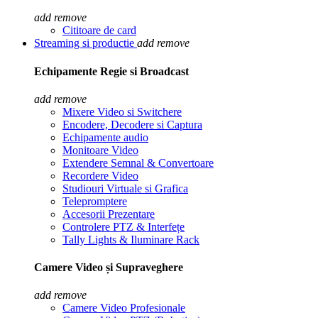
add
remove
Cititoare de card
Streaming si productie
add
remove
Echipamente Regie si Broadcast
add
remove
Mixere Video si Switchere
Encodere, Decodere si Captura
Echipamente audio
Monitoare Video
Extendere Semnal & Convertoare
Recordere Video
Studiouri Virtuale si Grafica
Telepromptere
Accesorii Prezentare
Controlere PTZ & Interfețe
Tally Lights & Iluminare Rack
Camere Video și Supraveghere
add
remove
Camere Video Profesionale