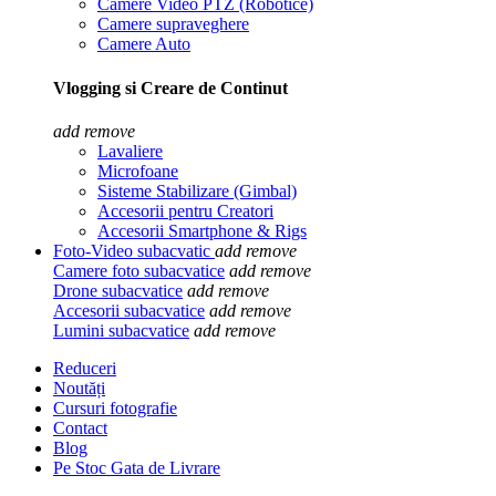
Camere Video PTZ (Robotice)
Camere supraveghere
Camere Auto
Vlogging si Creare de Continut
add
remove
Lavaliere
Microfoane
Sisteme Stabilizare (Gimbal)
Accesorii pentru Creatori
Accesorii Smartphone & Rigs
Foto-Video subacvatic
add
remove
Camere foto subacvatice
add
remove
Drone subacvatice
add
remove
Accesorii subacvatice
add
remove
Lumini subacvatice
add
remove
Reduceri
Noutăți
Cursuri fotografie
Contact
Blog
Pe Stoc Gata de Livrare