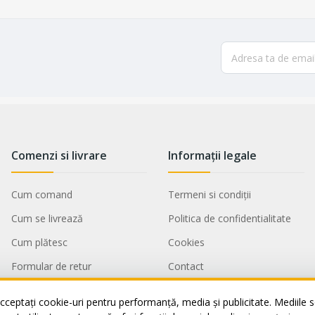
Comenzi si livrare
Informații legale
Cum comand
Termeni si condiții
Cum se livrează
Politica de confidentialitate
Cum plătesc
Cookies
Formular de retur
Contact
Service si garantii
ANPC
cceptați cookie-uri pentru performanță, media și publicitate. Mediile so
Vânzări Corporate