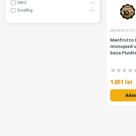
SIRUI
1
SmallRig
1
MANFROTTO 
Manfrotto
monopied vi
baza Fluidt
1.651 lei
Adau