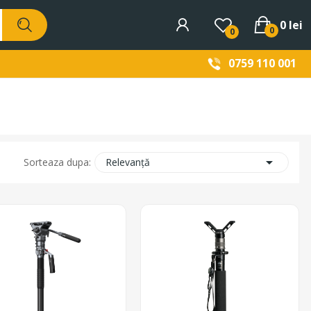
0 lei
0
0
0759 110 001

Relevanță
Sorteaza dupa: