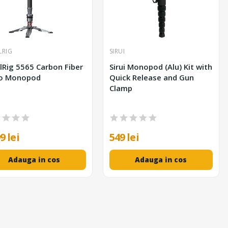
LRIG
SIRUI
lRig 5565 Carbon Fiber
Sirui Monopod (Alu) Kit with
eo Monopod
Quick Release and Gun
Clamp
9 lei
549 lei
Adauga in cos
Adauga in cos