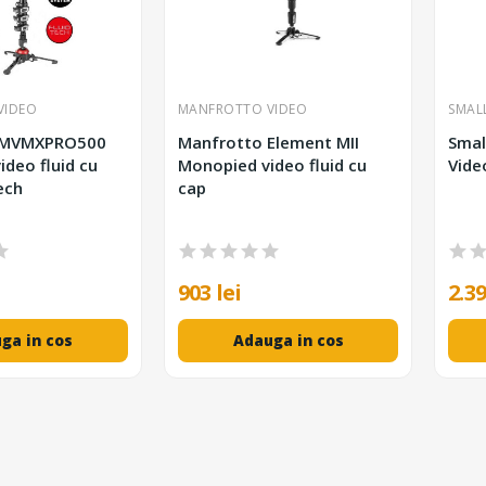
VIDEO
MANFROTTO VIDEO
SMAL
 MVMXPRO500
Manfrotto Element MII
Smal
deo fluid cu
Monopied video fluid cu
Vid
ech
cap
903 lei
2.39
ga in cos
Adauga in cos