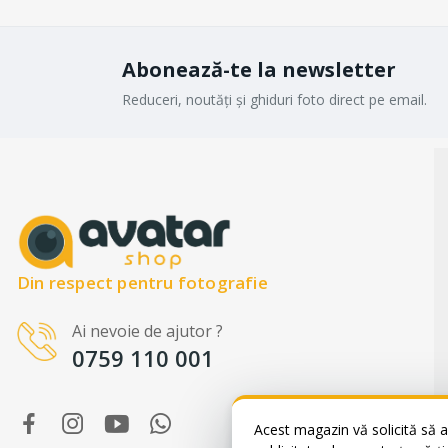
Abonează-te la newsletter
Reduceri, noutăți și ghiduri foto direct pe email.
Din respect pentru fotografie
Ai nevoie de ajutor ?
WhatsApp
0759 110 001
Suntem online!
Salut! Cum te putem ajuta? Scrie-ne
pe WhatsApp!
Acest magazin vă solicită să a
📞 +40759110001