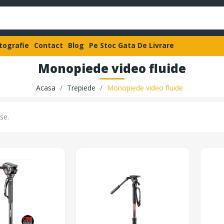
otografie
Contact
Blog
Pe Stoc Gata De Livrare
Monopiede video fluide
Acasa
Trepiede
Monopiede video fluide
se.