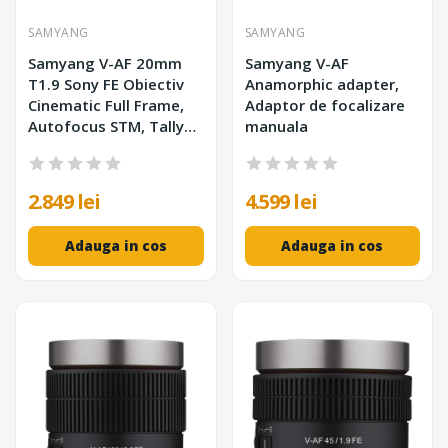
SAMYANG
SAMYANG
Samyang V-AF 20mm
Samyang V-AF
T1.9 Sony FE Obiectiv
Anamorphic adapter,
Cinematic Full Frame,
Adaptor de focalizare
Autofocus STM, Tally
manuala
Lamp, Gear Cogs,
Montura Sony E
2.849 lei
4.599 lei
Adauga in cos
Adauga in cos