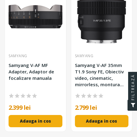
SAMYANG
SAMYANG
Samyang V-AF MF
Samyang V-AF 35mm
Adapter, Adaptor de
T1.9 Sony FE, Obiectiv
FILTREAZĂ
focalizare manuala
video, cinematic,
mirrorless, montura
Sony
2.399 lei
2.799 lei
Adauga in cos
Adauga in cos