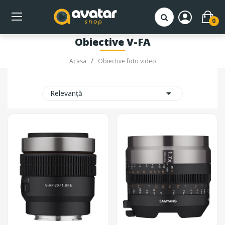
0
Obiective V-FA
Acasa
Obiective foto video

Relevanță