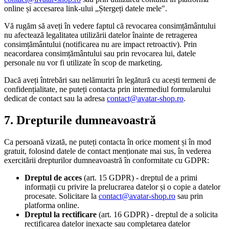
online și accesarea link-ului „Ștergeți datele mele".
Vă rugăm să aveți în vedere faptul că revocarea consimțământului
nu afectează legalitatea utilizării datelor înainte de retragerea
consimțământului (notificarea nu are impact retroactiv). Prin
neacordarea consimțământului sau prin revocarea lui, datele
personale nu vor fi utilizate în scop de marketing.
Dacă aveți întrebări sau nelămuriri în legătură cu acești termeni de
confidențialitate, ne puteți contacta prin intermediul formularului
dedicat de contact sau la adresa
contact@avatar-shop.ro
.
7. Drepturile dumneavoastră
Ca persoană vizată, ne puteți contacta în orice moment și în mod
gratuit, folosind datele de contact menționate mai sus, în vederea
exercitării drepturilor dumneavoastră în conformitate cu GDPR:
Dreptul de acces
(art. 15 GDPR) - dreptul de a primi
informații cu privire la prelucrarea datelor și o copie a datelor
procesate. Solicitare la
contact@avatar-shop.ro
sau prin
platforma online.
Dreptul la rectificare
(art. 16 GDPR) - dreptul de a solicita
rectificarea datelor inexacte sau completarea datelor