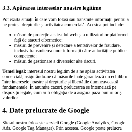
3.3. Apărarea intereselor noastre legitime
Pot exista situații în care vom folosi sau transmite informații pentru a
ne proteja drepturile și activitatea comercială. Acestea pot include:
măsuri de protecție a site-ului web și a utilizatorilor platformei
față de atacuri cibernetice;
măsuri de prevenire și detectare a tentativelor de fraudare,
inclusiv transmiterea unor informații către autoritățile publice
competente;
măsuri de gestionare a diverselor alte riscuri.
Temei legal:
interesul nostru legitim de a ne apăra activitatea
comercială, asigurându-ne că măsurile luate garantează un echilibru
între interesele noastre și drepturile și libertățile dumneavoastră
fundamentale. În anumite cazuri, prelucrarea se întemeiază pe
dispoziții legale, cum ar fi obligația de a asigura paza bunurilor și
valorilor.
4. Date prelucrate de Google
Site-ul nostru folosește servicii Google (Google Analytics, Google
Ads, Google Tag Manager). Prin acestea, Google poate prelucra