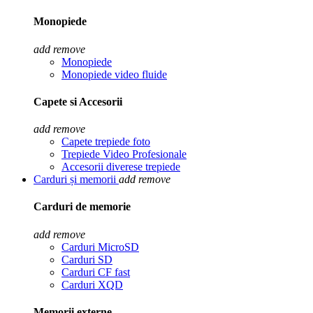
Monopiede
add
remove
Monopiede
Monopiede video fluide
Capete si Accesorii
add
remove
Capete trepiede foto
Trepiede Video Profesionale
Accesorii diverese trepiede
Carduri și memorii
add
remove
Carduri de memorie
add
remove
Carduri MicroSD
Carduri SD
Carduri CF fast
Carduri XQD
Memorii externe