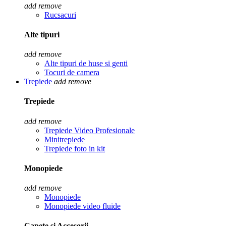
add
remove
Rucsacuri
Alte tipuri
add
remove
Alte tipuri de huse si genti
Tocuri de camera
Trepiede
add
remove
Trepiede
add
remove
Trepiede Video Profesionale
Minitrepiede
Trepiede foto in kit
Monopiede
add
remove
Monopiede
Monopiede video fluide
Capete si Accesorii