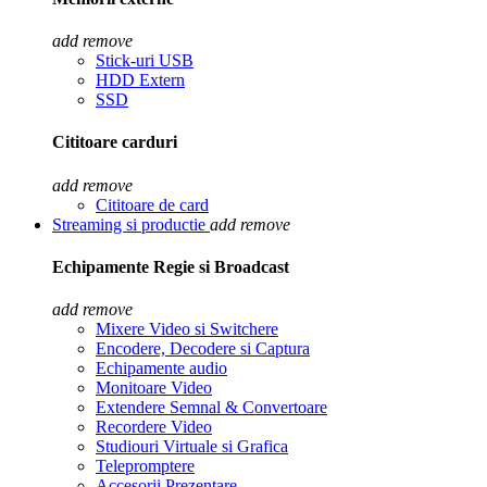
add
remove
Stick-uri USB
HDD Extern
SSD
Cititoare carduri
add
remove
Cititoare de card
Streaming si productie
add
remove
Echipamente Regie si Broadcast
add
remove
Mixere Video si Switchere
Encodere, Decodere si Captura
Echipamente audio
Monitoare Video
Extendere Semnal & Convertoare
Recordere Video
Studiouri Virtuale si Grafica
Telepromptere
Accesorii Prezentare