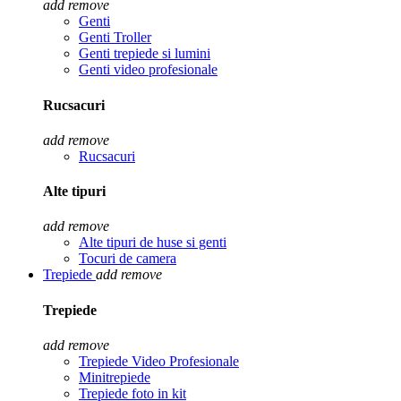
add
remove
Genti
Genti Troller
Genti trepiede si lumini
Genti video profesionale
Rucsacuri
add
remove
Rucsacuri
Alte tipuri
add
remove
Alte tipuri de huse si genti
Tocuri de camera
Trepiede
add
remove
Trepiede
add
remove
Trepiede Video Profesionale
Minitrepiede
Trepiede foto in kit