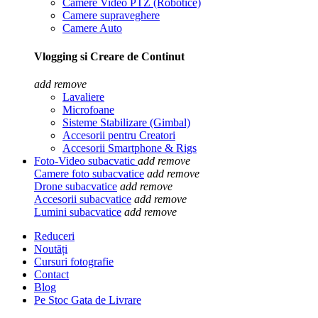
Camere Video PTZ (Robotice)
Camere supraveghere
Camere Auto
Vlogging si Creare de Continut
add
remove
Lavaliere
Microfoane
Sisteme Stabilizare (Gimbal)
Accesorii pentru Creatori
Accesorii Smartphone & Rigs
Foto-Video subacvatic
add
remove
Camere foto subacvatice
add
remove
Drone subacvatice
add
remove
Accesorii subacvatice
add
remove
Lumini subacvatice
add
remove
Reduceri
Noutăți
Cursuri fotografie
Contact
Blog
Pe Stoc Gata de Livrare