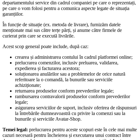
departamentului service din cadrul companiei pe care o reprezentați,
pe care o vom folosi pentru a comunica aspecte legate de situația
garanțiilor.
În funcție de situație (ex. metoda de livrare), furnizăm datele
menționate mai sus către terțe părți, și anume către firmele de
curierat prin care se execută livrările.
Acest scop general poate include, după caz:
crearea și administrarea contului în cadrul platformei online;
prelucrarea comenzilor, inclusiv preluarea, validarea,
expedierea și facturarea acestora;
soluționarea anulărilor sau a problemelor de orice natură
referitoare la o comandă, la bunurile sau serviciile
achiziționate;
returnarea produselor conform prevederilor legale;
rambursarea contravalorii produselor conform prevederilor
legale;
asigurarea serviciilor de suport, inclusiv oferirea de răspunsuri
la întrebările dumneavoastră cu privire la comenzi sau la
bunurile și serviciile Avatar-Shop.
Temei legal:
prelucrarea pentru aceste scopuri este în cele mai multe
cazuri necesară pentru încheierea și executarea unui contract între