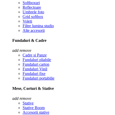
Softboxuri
Reflectoare
Umbrele foto
Grid softbox
Voleti
Filtre lumina studio
Alte accesorii
Fundaluri & Cadre
add
remove
Cadre si Panze
Fundaluri pliabile
Fundaluri carton
Fundaluri Vinil
Fundaluri fixe
Fundaluri portabilie
Mese, Corturi & Stative
add
remove
Stative
Stative Boom
Accesorii stative