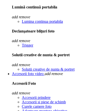
Lumină continuă portabila
add
remove
Lumina continua portabila
Declanşatoare bliţuri foto
add
remove
Trigger
Solutii creative de nunta & portret
add
remove
Solutii creative de nunta & portret
Accesorii foto video
add
remove
Accesorii Foto
add
remove
Accesorii prindere
Accesorii si piese de schimb
Curele camere foto
Adaptoare montura obiective