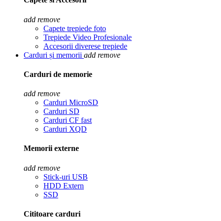
add
remove
Capete trepiede foto
Trepiede Video Profesionale
Accesorii diverese trepiede
Carduri și memorii
add
remove
Carduri de memorie
add
remove
Carduri MicroSD
Carduri SD
Carduri CF fast
Carduri XQD
Memorii externe
add
remove
Stick-uri USB
HDD Extern
SSD
Cititoare carduri