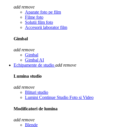
add
remove
Aparate foto pe film
Filme foto
Solutii film foto
Accesorii laborator film
Gimbal
add
remove
Gimbal
Gimbal AI
Echipamente de studio
add
remove
Lumina studio
add
remove
Blituri studio
Lumini Continue Studio Foto si Video
Modificatori de lumina
add
remove
Blende