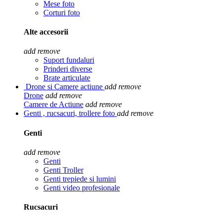
Mese foto
Corturi foto
Alte accesorii
add
remove
Suport fundaluri
Prinderi diverse
Brate articulate
Drone si Camere actiune
add
remove
Drone
add
remove
Camere de Actiune
add
remove
Genti , rucsacuri, trollere foto
add
remove
Genti
add
remove
Genti
Genti Troller
Genti trepiede si lumini
Genti video profesionale
Rucsacuri