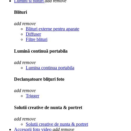
Lumini si blituri
add
remove
Blituri
add
remove
Blituri externe pentru aparate
Diffuser
Filtre blituri
Lumină continuă portabila
add
remove
Lumina continua portabila
Declanşatoare bliţuri foto
add
remove
Trigger
Solutii creative de nunta & portret
add
remove
Solutii creative de nunta & portret
Accesorii foto video
add
remove