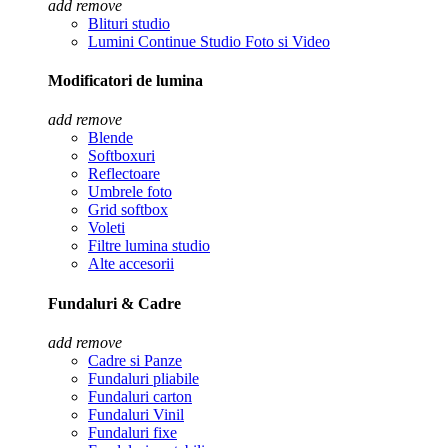
add
remove
Blituri studio
Lumini Continue Studio Foto si Video
Modificatori de lumina
add
remove
Blende
Softboxuri
Reflectoare
Umbrele foto
Grid softbox
Voleti
Filtre lumina studio
Alte accesorii
Fundaluri & Cadre
add
remove
Cadre si Panze
Fundaluri pliabile
Fundaluri carton
Fundaluri Vinil
Fundaluri fixe