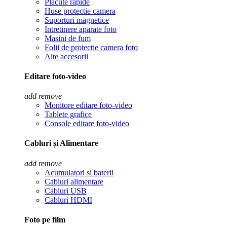
Placute rapide
Huse protectie camera
Suporturi magnetice
Intretinere aparate foto
Masini de fum
Folii de protectie camera foto
Alte accesorii
Editare foto-video
add
remove
Monitore editare foto-video
Tablete grafice
Console editare foto-video
Cabluri și Alimentare
add
remove
Acumulatori si baterii
Cabluri alimentare
Cabluri USB
Cabluri HDMI
Foto pe film