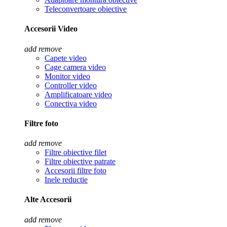
Teleconvertoare obiective
Accesorii Video
add
remove
Capete video
Cage camera video
Monitor video
Controller video
Amplificatoare video
Conectiva video
Filtre foto
add
remove
Filtre obiective filet
Filtre obiective patrate
Accesorii filtre foto
Inele reductie
Alte Accesorii
add
remove