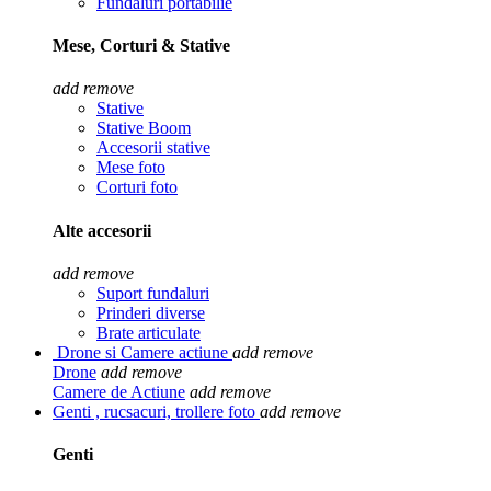
Fundaluri portabilie
Mese, Corturi & Stative
add
remove
Stative
Stative Boom
Accesorii stative
Mese foto
Corturi foto
Alte accesorii
add
remove
Suport fundaluri
Prinderi diverse
Brate articulate
Drone si Camere actiune
add
remove
Drone
add
remove
Camere de Actiune
add
remove
Genti , rucsacuri, trollere foto
add
remove
Genti