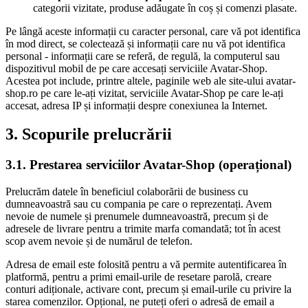
categorii vizitate, produse adăugate în coș și comenzi plasate.
Pe lângă aceste informații cu caracter personal, care vă pot identifica
în mod direct, se colectează și informații care nu vă pot identifica
personal - informații care se referă, de regulă, la computerul sau
dispozitivul mobil de pe care accesați serviciile Avatar-Shop.
Acestea pot include, printre altele, paginile web ale site-ului avatar-
shop.ro pe care le-ați vizitat, serviciile Avatar-Shop pe care le-ați
accesat, adresa IP și informații despre conexiunea la Internet.
3. Scopurile prelucrării
3.1. Prestarea serviciilor Avatar-Shop (operațional)
Prelucrăm datele în beneficiul colaborării de business cu
dumneavoastră sau cu compania pe care o reprezentați. Avem
nevoie de numele și prenumele dumneavoastră, precum și de
adresele de livrare pentru a trimite marfa comandată; tot în acest
scop avem nevoie și de numărul de telefon.
Adresa de email este folosită pentru a vă permite autentificarea în
platformă, pentru a primi email-urile de resetare parolă, creare
conturi adiționale, activare cont, precum și email-urile cu privire la
starea comenzilor. Opțional, ne puteți oferi o adresă de email a