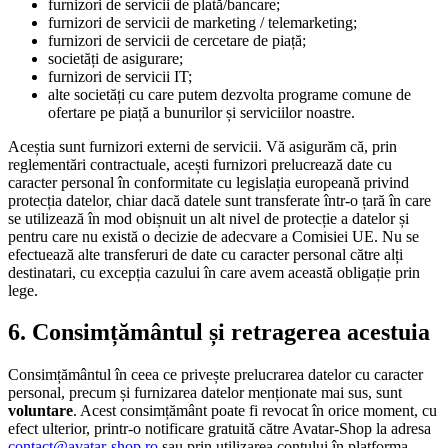
furnizori de servicii de plată/bancare;
furnizori de servicii de marketing / telemarketing;
furnizori de servicii de cercetare de piață;
societăți de asigurare;
furnizori de servicii IT;
alte societăți cu care putem dezvolta programe comune de
ofertare pe piață a bunurilor și serviciilor noastre.
Aceștia sunt furnizori externi de servicii. Vă asigurăm că, prin
reglementări contractuale, acești furnizori prelucrează date cu
caracter personal în conformitate cu legislația europeană privind
protecția datelor, chiar dacă datele sunt transferate într-o țară în care
se utilizează în mod obișnuit un alt nivel de protecție a datelor și
pentru care nu există o decizie de adecvare a Comisiei UE. Nu se
efectuează alte transferuri de date cu caracter personal către alți
destinatari, cu excepția cazului în care avem această obligație prin
lege.
6. Consimțământul și retragerea acestuia
Consimțământul în ceea ce privește prelucrarea datelor cu caracter
personal, precum și furnizarea datelor menționate mai sus, sunt
voluntare
. Acest consimțământ poate fi revocat în orice moment, cu
efect ulterior, printr-o notificare gratuită către Avatar-Shop la adresa
contact@avatar-shop.ro
sau prin utilizarea contului în platforma