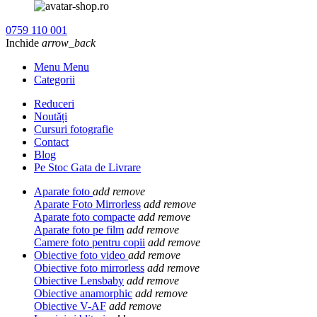
0759 110 001
Inchide
arrow_back
Menu Menu
Categorii
Reduceri
Noutăți
Cursuri fotografie
Contact
Blog
Pe Stoc Gata de Livrare
Aparate foto
add
remove
Aparate Foto Mirrorless
add
remove
Aparate foto compacte
add
remove
Aparate foto pe film
add
remove
Camere foto pentru copii
add
remove
Obiective foto video
add
remove
Obiective foto mirrorless
add
remove
Obiective Lensbaby
add
remove
Obiective anamorphic
add
remove
Obiective V-AF
add
remove