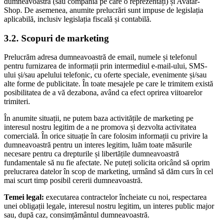
dumneavoastră (sau compania pe care o reprezentați) și Avatar-
Shop. De asemenea, anumite prelucrări sunt impuse de legislația
aplicabilă, inclusiv legislația fiscală și contabilă.
3.2. Scopuri de marketing
Prelucrăm adresa dumneavoastră de email, numele și telefonul
pentru furnizarea de informații prin intermediul e-mail-ului, SMS-
ului și/sau apelului telefonic, cu oferte speciale, evenimente și/sau
alte forme de publicitate. În toate mesajele pe care le trimitem există
posibilitatea de a vă dezabona, având ca efect oprirea viitoarelor
trimiteri.
În anumite situații, ne putem baza activitățile de marketing pe
interesul nostru legitim de a ne promova și dezvolta activitatea
comercială. În orice situație în care folosim informații cu privire la
dumneavoastră pentru un interes legitim, luăm toate măsurile
necesare pentru ca drepturile și libertățile dumneavoastră
fundamentale să nu fie afectate. Ne puteți solicita oricând să oprim
prelucrarea datelor în scop de marketing, urmând să dăm curs în cel
mai scurt timp posibil cererii dumneavoastră.
Temei legal:
executarea contractelor încheiate cu noi, respectarea
unei obligații legale, interesul nostru legitim, un interes public major
sau, după caz, consimțământul dumneavoastră.