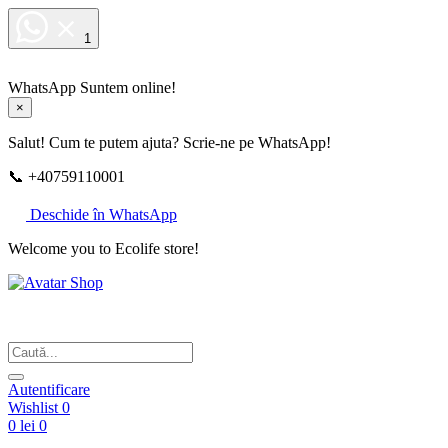
1
WhatsApp
Suntem online!
×
Salut! Cum te putem ajuta? Scrie-ne pe WhatsApp!
📞 +40759110001
Deschide în WhatsApp
Welcome you to Ecolife store!
Din respect pentru fotografie
Autentificare
Wishlist
0
0 lei
0