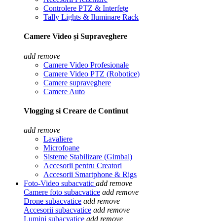
Controlere PTZ & Interfețe
Tally Lights & Iluminare Rack
Camere Video și Supraveghere
add
remove
Camere Video Profesionale
Camere Video PTZ (Robotice)
Camere supraveghere
Camere Auto
Vlogging si Creare de Continut
add
remove
Lavaliere
Microfoane
Sisteme Stabilizare (Gimbal)
Accesorii pentru Creatori
Accesorii Smartphone & Rigs
Foto-Video subacvatic
add
remove
Camere foto subacvatice
add
remove
Drone subacvatice
add
remove
Accesorii subacvatice
add
remove
Lumini subacvatice
add
remove