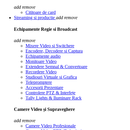
add
remove
Cititoare de card
Streaming si productie
add
remove
Echipamente Regie si Broadcast
add
remove
Mixere Video si Switchere
Encodere, Decodere si Captura
Echipamente audio
Monitoare Video
Extendere Semnal & Convertoare
Recordere Video
Studiouri Virtuale si Grafica
Telepromptere
Accesorii Prezentare
Controlere PTZ & Interfețe
Tally Lights & Iluminare Rack
Camere Video și Supraveghere
add
remove
Camere Video Profesionale