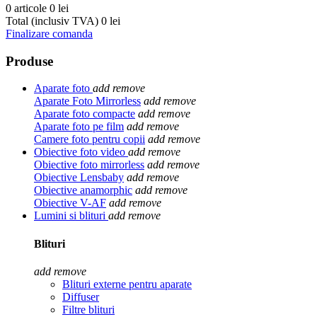
0 articole
0 lei
Total (inclusiv TVA)
0 lei
Finalizare comanda
Produse
Aparate foto
add
remove
Aparate Foto Mirrorless
add
remove
Aparate foto compacte
add
remove
Aparate foto pe film
add
remove
Camere foto pentru copii
add
remove
Obiective foto video
add
remove
Obiective foto mirrorless
add
remove
Obiective Lensbaby
add
remove
Obiective anamorphic
add
remove
Obiective V-AF
add
remove
Lumini si blituri
add
remove
Blituri
add
remove
Blituri externe pentru aparate
Diffuser
Filtre blituri