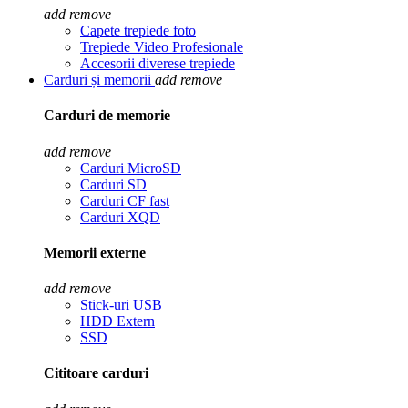
add
remove
Capete trepiede foto
Trepiede Video Profesionale
Accesorii diverese trepiede
Carduri și memorii
add
remove
Carduri de memorie
add
remove
Carduri MicroSD
Carduri SD
Carduri CF fast
Carduri XQD
Memorii externe
add
remove
Stick-uri USB
HDD Extern
SSD
Cititoare carduri