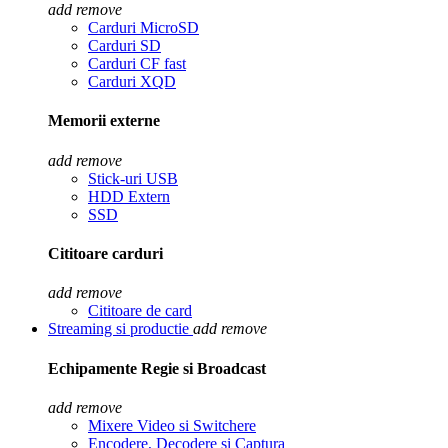
add
remove
Carduri MicroSD
Carduri SD
Carduri CF fast
Carduri XQD
Memorii externe
add
remove
Stick-uri USB
HDD Extern
SSD
Cititoare carduri
add
remove
Cititoare de card
Streaming si productie
add
remove
Echipamente Regie si Broadcast
add
remove
Mixere Video si Switchere
Encodere, Decodere si Captura