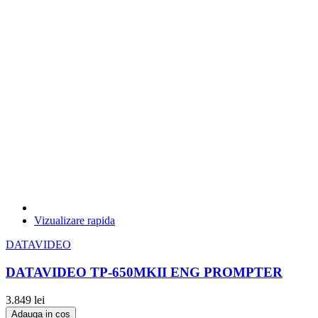
LEXAR
0
Libec
0
LIGHTKING
0
Lilliput
0
Livestream
0
LogicKeyboard
0
Long Weekend
0
Lowepro
0
Lumantek
0
M-Audio
0
MagicSoft
0
Manfrotto
0
Manfrotto Bags
0
Manfrotto Grip
0
Manfrotto Video
0
Megadap
0
Vizualizare rapida
Meike
0
Metabones
0
DATAVIDEO
MITSUBISHI
0
Module8
0
DATAVIDEO TP-650MKII ENG PROMPTER
Mofage
0
Moment
0
3.849 lei
MONACOR
0
Adauga in cos