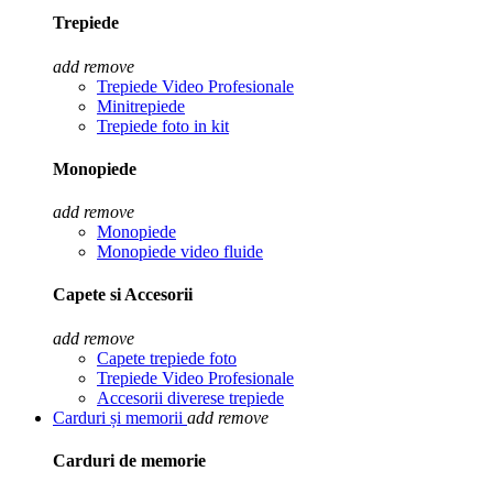
Trepiede
add
remove
Trepiede Video Profesionale
Minitrepiede
Trepiede foto in kit
Monopiede
add
remove
Monopiede
Monopiede video fluide
Capete si Accesorii
add
remove
Capete trepiede foto
Trepiede Video Profesionale
Accesorii diverese trepiede
Carduri și memorii
add
remove
Carduri de memorie