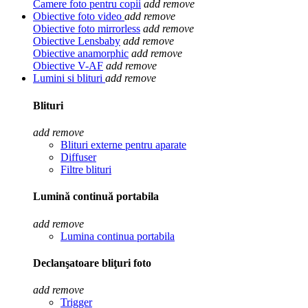
Camere foto pentru copii
add
remove
Obiective foto video
add
remove
Obiective foto mirrorless
add
remove
Obiective Lensbaby
add
remove
Obiective anamorphic
add
remove
Obiective V-AF
add
remove
Lumini si blituri
add
remove
Blituri
add
remove
Blituri externe pentru aparate
Diffuser
Filtre blituri
Lumină continuă portabila
add
remove
Lumina continua portabila
Declanşatoare bliţuri foto
add
remove
Trigger