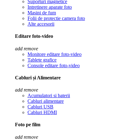
Suporturi magnetice
Intretinere aparate foto
Masini de fum
Folii de protectie camera foto
Alte accesorii
Editare foto-video
add
remove
Monitore editare foto-video
Tablete grafice
Console editare foto-video
Cabluri și Alimentare
add
remove
Acumulatori si baterii
Cabluri alimentare
Cabluri USB
Cabluri HDMI
Foto pe film
add
remove