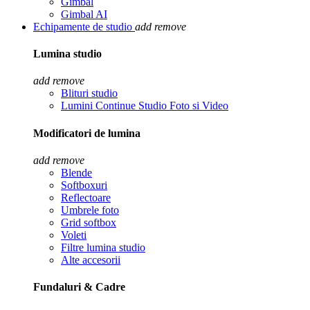
Gimbal
Gimbal AI
Echipamente de studio
add
remove
Lumina studio
add
remove
Blituri studio
Lumini Continue Studio Foto si Video
Modificatori de lumina
add
remove
Blende
Softboxuri
Reflectoare
Umbrele foto
Grid softbox
Voleti
Filtre lumina studio
Alte accesorii
Fundaluri & Cadre