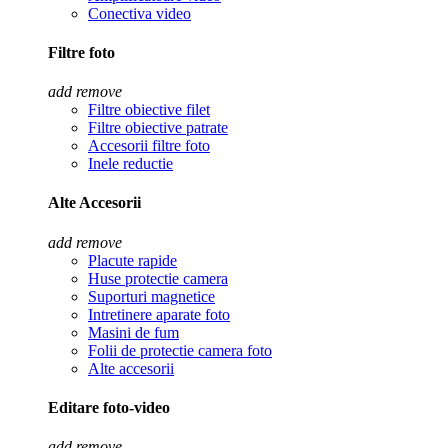
Conectiva video
Filtre foto
add
remove
Filtre obiective filet
Filtre obiective patrate
Accesorii filtre foto
Inele reductie
Alte Accesorii
add
remove
Placute rapide
Huse protectie camera
Suporturi magnetice
Intretinere aparate foto
Masini de fum
Folii de protectie camera foto
Alte accesorii
Editare foto-video
add
remove