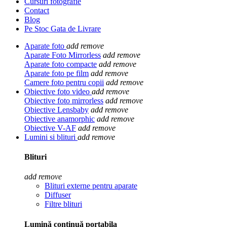
Cursuri fotografie
Contact
Blog
Pe Stoc Gata de Livrare
Aparate foto
add
remove
Aparate Foto Mirrorless
add
remove
Aparate foto compacte
add
remove
Aparate foto pe film
add
remove
Camere foto pentru copii
add
remove
Obiective foto video
add
remove
Obiective foto mirrorless
add
remove
Obiective Lensbaby
add
remove
Obiective anamorphic
add
remove
Obiective V-AF
add
remove
Lumini si blituri
add
remove
Blituri
add
remove
Blituri externe pentru aparate
Diffuser
Filtre blituri
Lumină continuă portabila