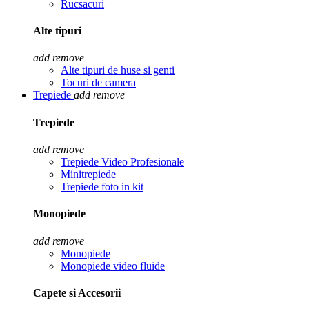
Rucsacuri
Alte tipuri
add
remove
Alte tipuri de huse si genti
Tocuri de camera
Trepiede
add
remove
Trepiede
add
remove
Trepiede Video Profesionale
Minitrepiede
Trepiede foto in kit
Monopiede
add
remove
Monopiede
Monopiede video fluide
Capete si Accesorii