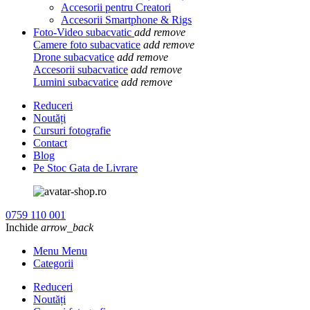
Accesorii pentru Creatori
Accesorii Smartphone & Rigs
Foto-Video subacvatic
add
remove
Camere foto subacvatice
add
remove
Drone subacvatice
add
remove
Accesorii subacvatice
add
remove
Lumini subacvatice
add
remove
Reduceri
Noutăți
Cursuri fotografie
Contact
Blog
Pe Stoc Gata de Livrare
0759 110 001
Inchide
arrow_back
Menu Menu
Categorii
Reduceri
Noutăți