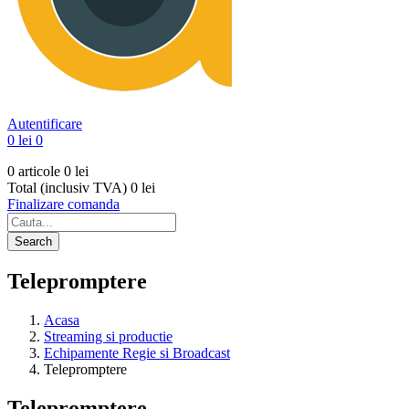
Autentificare
0 lei
0
0 articole
0 lei
Total (inclusiv TVA)
0 lei
Finalizare comanda
Search
Telepromptere
Acasa
Streaming si productie
Echipamente Regie si Broadcast
Telepromptere
Telepromptere