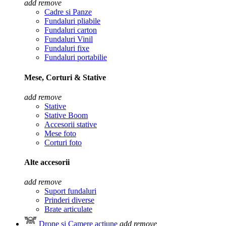
add
remove
Cadre si Panze
Fundaluri pliabile
Fundaluri carton
Fundaluri Vinil
Fundaluri fixe
Fundaluri portabilie
Mese, Corturi & Stative
add
remove
Stative
Stative Boom
Accesorii stative
Mese foto
Corturi foto
Alte accesorii
add
remove
Suport fundaluri
Prinderi diverse
Brate articulate
Drone si Camere actiune
add
remove