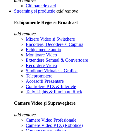
add
remove
Cititoare de card
Streaming si productie
add
remove
Echipamente Regie si Broadcast
add
remove
Mixere Video si Switchere
Encodere, Decodere si Captura
Echipamente audio
Monitoare Video
Extendere Semnal & Convertoare
Recordere Video
Studiouri Virtuale si Grafica
Telepromptere
Accesorii Prezentare
Controlere PTZ & Interfețe
Tally Lights & Iluminare Rack
Camere Video și Supraveghere
add
remove
Camere Video Profesionale
Camere Video PTZ (Robotice)
Camere supraveghere