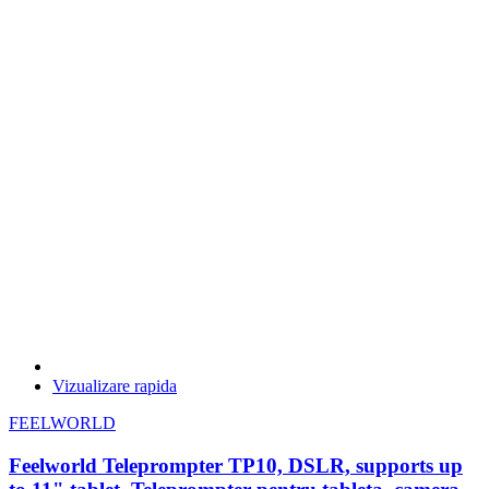
CAMOUFLAGE
0
camRade
0
Canare
0
Cartoni
0
CHASING-INNOVATION
0
Chrosziel
0
CineTreak
0
CONST
0
Contour Design
0
DATAVIDEO
8
Decimator Design
0
Deity
0
DELKIN
0
Desview
0
DIGIPOWER
0
Digitex
0
Dison
0
DJI
0
Vizualizare rapida
Dulens
0
DYNACORE
0
FEELWORLD
DZO Optics
0
Feelworld Teleprompter TP10, DSLR, supports up
EdelKrone
0
Elgato
0