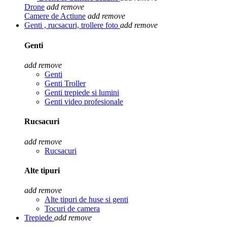
Drone
add
remove
Camere de Actiune
add
remove
Genti , rucsacuri, trollere foto
add
remove
Genti
add
remove
Genti
Genti Troller
Genti trepiede si lumini
Genti video profesionale
Rucsacuri
add
remove
Rucsacuri
Alte tipuri
add
remove
Alte tipuri de huse si genti
Tocuri de camera
Trepiede
add
remove