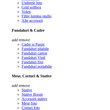
Umbrele foto
Grid softbox
Voleti
Filtre lumina studio
Alte accesorii
Fundaluri & Cadre
add
remove
Cadre si Panze
Fundaluri pliabile
Fundaluri carton
Fundaluri Vinil
Fundaluri fixe
Fundaluri portabilie
Mese, Corturi & Stative
add
remove
Stative
Stative Boom
Accesorii stative
Mese foto
Corturi foto