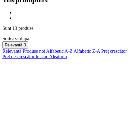
Filtre
Anuleaza
Sunt 13 produse.
Pret
Sorteaza dupa:
Relevanță

lei
lei
Relevanță
Produse noi
Alfabetic A-Z
Alfabetic Z-A
Preț crescător
Pret descrescător
In stoc
Aleatoriu
Brand
3L
0
3M
0
6430081500597
0
6976068114895
0
6976068116318
0
Accsoon
0
Adam Audio
0
AGFAPHOTO
0
AKAI
0
Ambient
0
ANGELBIRD
0