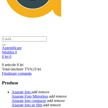
Din respect pentru fotografie
Autentificare
Wishlist
0
0 lei
0
0 articole
0 lei
Total (inclusiv TVA)
0 lei
Finalizare comanda
Produse
Aparate foto
add
remove
Aparate Foto Mirrorless
add
remove
Aparate foto compacte
add
remove
Aparate foto pe film
add
remove