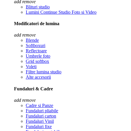
add
remove
Blituri studio
Lumini Continue Studio Foto si Video
Modificatori de lumina
add
remove
Blende
Softboxuri
Reflectoare
Umbrele foto
Grid softbox
Voleti
Filtre lumina studio
Alte accesorii
Fundaluri & Cadre
add
remove
Cadre si Panze
Fundaluri pliabile
Fundaluri carton
Fundaluri Vinil
Fundaluri fixe