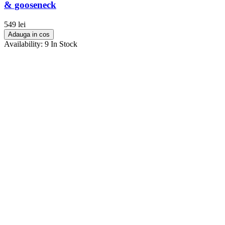
& gooseneck
POLARPRO
5
PortKeys
0
549 lei
PremiumCord
0
Adauga in cos
Presonus
0
Availability:
9 In Stock
PRITT
0
PTZOptics
0
Rayzr 7
0
Rean
0
RED
0
RGBlink
0
RHINO
0
RICOH
0
RICOH/PENTAX
1
RockNRoller
0
RODE
0
Roland
0
Rycote
0
Sachtler
0
SAMYANG
2
SanDisk
0
SANTAFILM
0
Saramonic
0