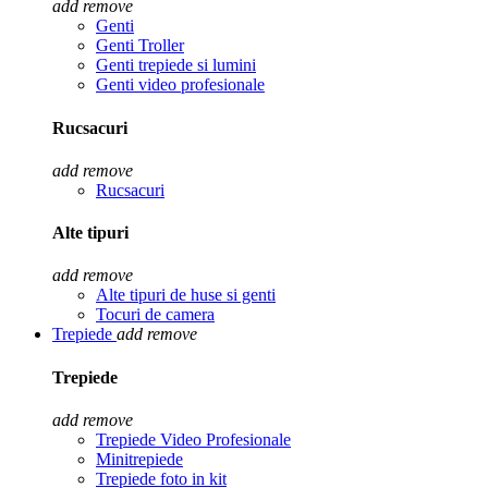
add
remove
Genti
Genti Troller
Genti trepiede si lumini
Genti video profesionale
Rucsacuri
add
remove
Rucsacuri
Alte tipuri
add
remove
Alte tipuri de huse si genti
Tocuri de camera
Trepiede
add
remove
Trepiede
add
remove
Trepiede Video Profesionale
Minitrepiede
Trepiede foto in kit