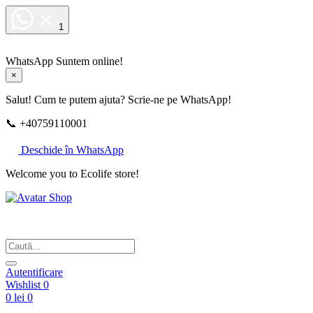
1
WhatsApp
Suntem online!
×
Salut! Cum te putem ajuta? Scrie-ne pe WhatsApp!
📞 +40759110001
Deschide în WhatsApp
Welcome you to Ecolife store!
Din respect pentru fotografie
Autentificare
Wishlist
0
0 lei
0