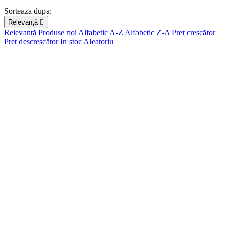
Categorii
Sorteaza dupa:
Relevanță

Folii de protectie camera foto
16
Relevanță
Produse noi
Alfabetic A-Z
Alfabetic Z-A
Preț crescător
Huse protectie camera
75
Pret descrescător
In stoc
Aleatoriu
Intretinere aparate foto
19
Masini de fum
12
Placute rapide
8
Suporturi magnetice
8
Pret
lei
lei
Brand
3L
0
3M
0
6430081500597
0
6976068114895
0
6976068116318
0
Accsoon
0
Adam Audio
0