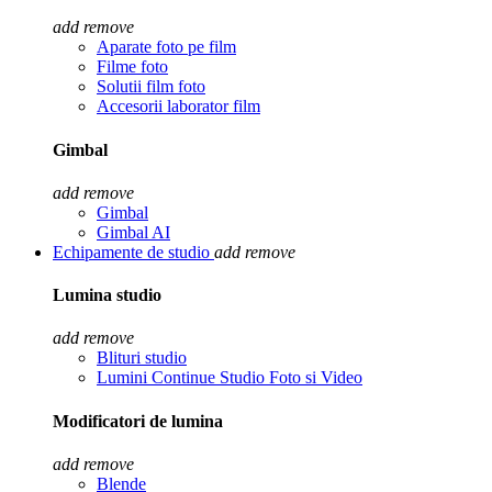
add
remove
Aparate foto pe film
Filme foto
Solutii film foto
Accesorii laborator film
Gimbal
add
remove
Gimbal
Gimbal AI
Echipamente de studio
add
remove
Lumina studio
add
remove
Blituri studio
Lumini Continue Studio Foto si Video
Modificatori de lumina
add
remove
Blende