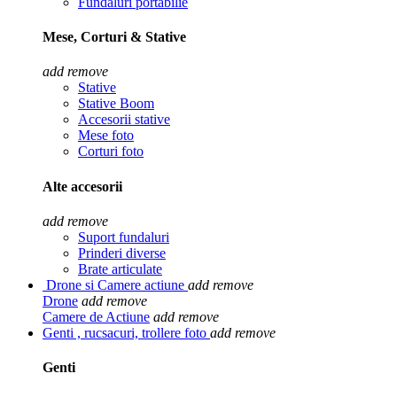
Fundaluri portabilie
Mese, Corturi & Stative
add
remove
Stative
Stative Boom
Accesorii stative
Mese foto
Corturi foto
Alte accesorii
add
remove
Suport fundaluri
Prinderi diverse
Brate articulate
Drone si Camere actiune
add
remove
Drone
add
remove
Camere de Actiune
add
remove
Genti , rucsacuri, trollere foto
add
remove
Genti