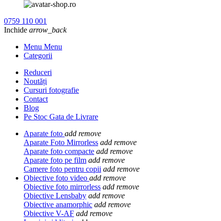
0759 110 001
Inchide
arrow_back
Menu Menu
Categorii
Reduceri
Noutăți
Cursuri fotografie
Contact
Blog
Pe Stoc Gata de Livrare
Aparate foto
add
remove
Aparate Foto Mirrorless
add
remove
Aparate foto compacte
add
remove
Aparate foto pe film
add
remove
Camere foto pentru copii
add
remove
Obiective foto video
add
remove
Obiective foto mirrorless
add
remove
Obiective Lensbaby
add
remove
Obiective anamorphic
add
remove
Obiective V-AF
add
remove