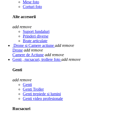
Mese foto
Corturi foto
Alte accesorii
add
remove
Suport fundaluri
Prinderi diverse
Brate articulate
Drone si Camere actiune
add
remove
Drone
add
remove
Camere de Actiune
add
remove
Genti , rucsacuri, trollere foto
add
remove
Genti
add
remove
Genti
Genti Troller
Genti trepiede si lumini
Genti video profesionale
Rucsacuri