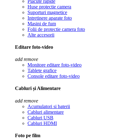
Placute rapide
Huse protectie camera
Suporturi magnetice
Intretinere aparate foto
Masini de fum
Folii de protectie camera foto
Alte accesorii
Editare foto-video
add
remove
Monitore editare foto-video
Tablete grafice
Console editare foto-video
Cabluri și Alimentare
add
remove
Acumulatori si baterii
Cabluri alimentare
Cabluri USB
Cabluri HDMI
Foto pe film