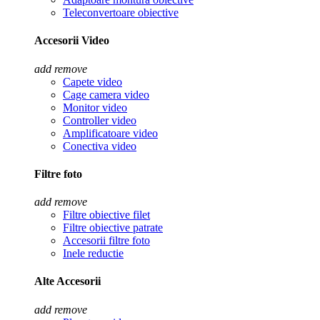
Teleconvertoare obiective
Accesorii Video
add
remove
Capete video
Cage camera video
Monitor video
Controller video
Amplificatoare video
Conectiva video
Filtre foto
add
remove
Filtre obiective filet
Filtre obiective patrate
Accesorii filtre foto
Inele reductie
Alte Accesorii
add
remove