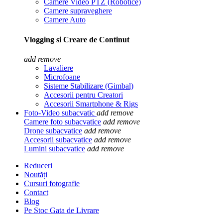
Camere Video PTZ (Robotice)
Camere supraveghere
Camere Auto
Vlogging si Creare de Continut
add
remove
Lavaliere
Microfoane
Sisteme Stabilizare (Gimbal)
Accesorii pentru Creatori
Accesorii Smartphone & Rigs
Foto-Video subacvatic
add
remove
Camere foto subacvatice
add
remove
Drone subacvatice
add
remove
Accesorii subacvatice
add
remove
Lumini subacvatice
add
remove
Reduceri
Noutăți
Cursuri fotografie
Contact
Blog
Pe Stoc Gata de Livrare