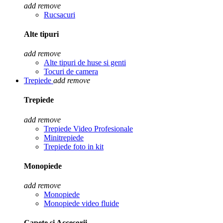
add
remove
Rucsacuri
Alte tipuri
add
remove
Alte tipuri de huse si genti
Tocuri de camera
Trepiede
add
remove
Trepiede
add
remove
Trepiede Video Profesionale
Minitrepiede
Trepiede foto in kit
Monopiede
add
remove
Monopiede
Monopiede video fluide
Capete si Accesorii