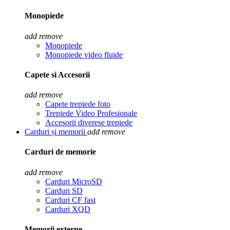
Monopiede
add
remove
Monopiede
Monopiede video fluide
Capete si Accesorii
add
remove
Capete trepiede foto
Trepiede Video Profesionale
Accesorii diverese trepiede
Carduri și memorii
add
remove
Carduri de memorie
add
remove
Carduri MicroSD
Carduri SD
Carduri CF fast
Carduri XQD
Memorii externe