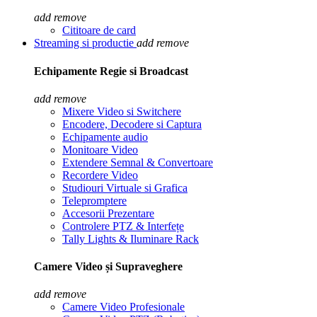
add
remove
Cititoare de card
Streaming si productie
add
remove
Echipamente Regie si Broadcast
add
remove
Mixere Video si Switchere
Encodere, Decodere si Captura
Echipamente audio
Monitoare Video
Extendere Semnal & Convertoare
Recordere Video
Studiouri Virtuale si Grafica
Telepromptere
Accesorii Prezentare
Controlere PTZ & Interfețe
Tally Lights & Iluminare Rack
Camere Video și Supraveghere
add
remove
Camere Video Profesionale