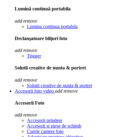
Lumină continuă portabila
add
remove
Lumina continua portabila
Declanşatoare bliţuri foto
add
remove
Trigger
Solutii creative de nunta & portret
add
remove
Solutii creative de nunta & portret
Accesorii foto video
add
remove
Accesorii Foto
add
remove
Accesorii prindere
Accesorii si piese de schimb
Curele camere foto
Adaptoare montura obiective