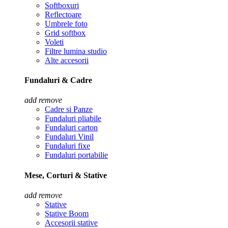
Softboxuri
Reflectoare
Umbrele foto
Grid softbox
Voleti
Filtre lumina studio
Alte accesorii
Fundaluri & Cadre
add
remove
Cadre si Panze
Fundaluri pliabile
Fundaluri carton
Fundaluri Vinil
Fundaluri fixe
Fundaluri portabilie
Mese, Corturi & Stative
add
remove
Stative
Stative Boom
Accesorii stative