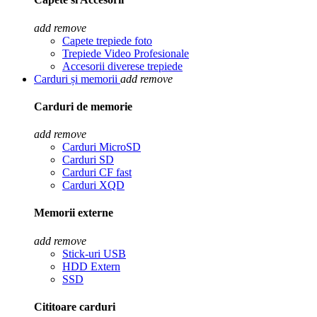
add
remove
Capete trepiede foto
Trepiede Video Profesionale
Accesorii diverese trepiede
Carduri și memorii
add
remove
Carduri de memorie
add
remove
Carduri MicroSD
Carduri SD
Carduri CF fast
Carduri XQD
Memorii externe
add
remove
Stick-uri USB
HDD Extern
SSD
Cititoare carduri