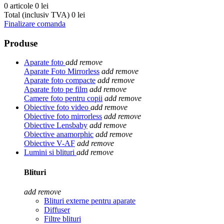
0 articole
0 lei
Total (inclusiv TVA)
0 lei
Finalizare comanda
Produse
Aparate foto
add
remove
Aparate Foto Mirrorless
add
remove
Aparate foto compacte
add
remove
Aparate foto pe film
add
remove
Camere foto pentru copii
add
remove
Obiective foto video
add
remove
Obiective foto mirrorless
add
remove
Obiective Lensbaby
add
remove
Obiective anamorphic
add
remove
Obiective V-AF
add
remove
Lumini si blituri
add
remove
Blituri
add
remove
Blituri externe pentru aparate
Diffuser
Filtre blituri