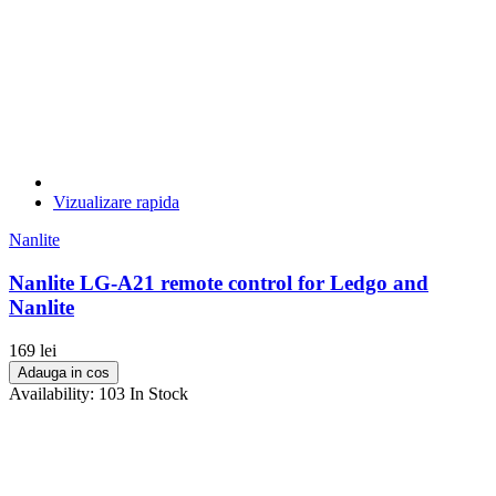
LEDGO
0
LENSBABY
0
LENSPEN
4
LEXAR
0
Libec
0
LIGHTKING
0
Lilliput
0
Livestream
0
LogicKeyboard
0
Vizualizare rapida
Long Weekend
0
Lowepro
0
Nanlite
Lumantek
0
Nanlite LG-A21 remote control for Ledgo and
M-Audio
0
MagicSoft
0
Nanlite
Manfrotto
15
Manfrotto Bags
0
169 lei
Manfrotto Grip
0
Adauga in cos
Availability:
103 In Stock
Manfrotto Video
2
Megadap
0
Meike
0
Metabones
0
MITSUBISHI
0