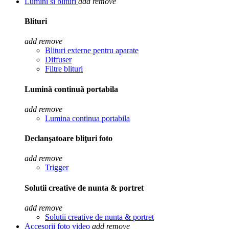
Lumini si blituri
add
remove
Blituri
add
remove
Blituri externe pentru aparate
Diffuser
Filtre blituri
Lumină continuă portabila
add
remove
Lumina continua portabila
Declanşatoare bliţuri foto
add
remove
Trigger
Solutii creative de nunta & portret
add
remove
Solutii creative de nunta & portret
Accesorii foto video
add
remove