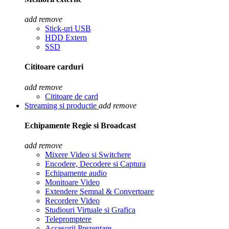
add
remove
Stick-uri USB
HDD Extern
SSD
Cititoare carduri
add
remove
Cititoare de card
Streaming si productie
add
remove
Echipamente Regie si Broadcast
add
remove
Mixere Video si Switchere
Encodere, Decodere si Captura
Echipamente audio
Monitoare Video
Extendere Semnal & Convertoare
Recordere Video
Studiouri Virtuale si Grafica
Telepromptere
Accesorii Prezentare