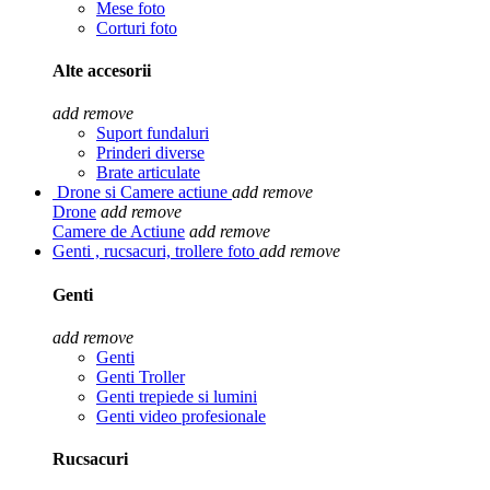
Mese foto
Corturi foto
Alte accesorii
add
remove
Suport fundaluri
Prinderi diverse
Brate articulate
Drone si Camere actiune
add
remove
Drone
add
remove
Camere de Actiune
add
remove
Genti , rucsacuri, trollere foto
add
remove
Genti
add
remove
Genti
Genti Troller
Genti trepiede si lumini
Genti video profesionale
Rucsacuri