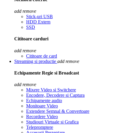
add
remove
Stick-uri USB
HDD Extern
SSD
Cititoare carduri
add
remove
Cititoare de card
Streaming si productie
add
remove
Echipamente Regie si Broadcast
add
remove
Mixere Video si Switchere
Encodere, Decodere si Captura
Echipamente audio
Monitoare Video
Extendere Semnal & Convertoare
Recordere Video
Studiouri Virtuale si Grafica
Telepromptere
Accesorii Prezentare