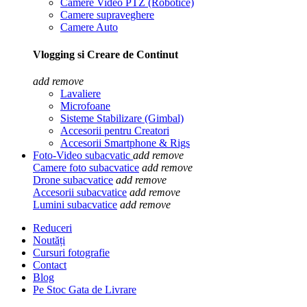
Camere Video PTZ (Robotice)
Camere supraveghere
Camere Auto
Vlogging si Creare de Continut
add
remove
Lavaliere
Microfoane
Sisteme Stabilizare (Gimbal)
Accesorii pentru Creatori
Accesorii Smartphone & Rigs
Foto-Video subacvatic
add
remove
Camere foto subacvatice
add
remove
Drone subacvatice
add
remove
Accesorii subacvatice
add
remove
Lumini subacvatice
add
remove
Reduceri
Noutăți
Cursuri fotografie
Contact
Blog
Pe Stoc Gata de Livrare