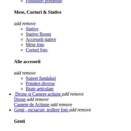
Fundaluri portabilie
Mese, Corturi & Stative
add
remove
Stative
Stative Boom
Accesorii stative
Mese foto
Corturi foto
Alte accesorii
add
remove
Suport fundaluri
Prinderi diverse
Brate articulate
Drone si Camere actiune
add
remove
Drone
add
remove
Camere de Actiune
add
remove
Genti , rucsacuri, trollere foto
add
remove
Genti