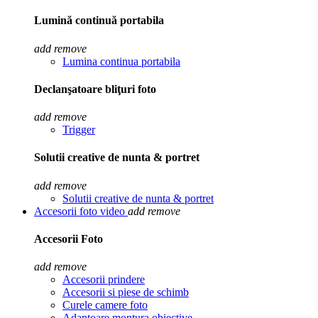
Lumină continuă portabila
add
remove
Lumina continua portabila
Declanşatoare bliţuri foto
add
remove
Trigger
Solutii creative de nunta & portret
add
remove
Solutii creative de nunta & portret
Accesorii foto video
add
remove
Accesorii Foto
add
remove
Accesorii prindere
Accesorii si piese de schimb
Curele camere foto
Adaptoare montura obiective