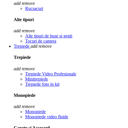
add
remove
Rucsacuri
Alte tipuri
add
remove
Alte tipuri de huse si genti
Tocuri de camera
Trepiede
add
remove
Trepiede
add
remove
Trepiede Video Profesionale
Minitrepiede
Trepiede foto in kit
Monopiede
add
remove
Monopiede
Monopiede video fluide
Capete si Accesorii