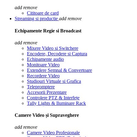
add
remove
Cititoare de card
Streaming si productie
add
remove
Echipamente Regie si Broadcast
add
remove
Mixere Video si Switchere
Encodere, Decodere si Captura
Echipamente audio
Monitoare Video
Extendere Semnal & Convertoare
Recordere Video
Studiouri Virtuale si Grafica
Telepromptere
Accesorii Prezentare
Controlere PTZ & Interfețe
Tally Lights & Iluminare Rack
Camere Video și Supraveghere
add
remove
Camere Video Profesionale