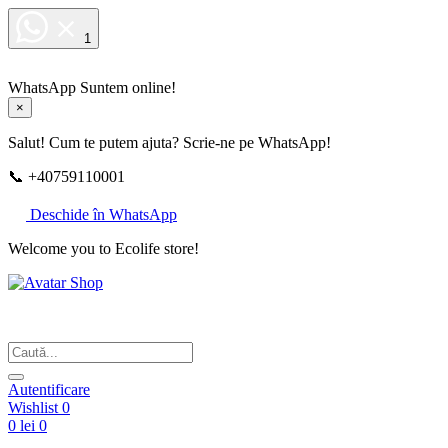
1
WhatsApp
Suntem online!
×
Salut! Cum te putem ajuta? Scrie-ne pe WhatsApp!
📞 +40759110001
Deschide în WhatsApp
Welcome you to Ecolife store!
Din respect pentru fotografie
Autentificare
Wishlist
0
0 lei
0