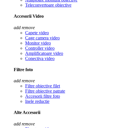
Teleconvertoare obiective
Accesorii Video
add
remove
Capete video
Cage camera video
Monitor video
Controller video
Amplificatoare video
Conectiva video
Filtre foto
add
remove
Filtre obiective filet
Filtre obiective patrate
Accesorii filtre foto
Inele reductie
Alte Accesorii
add
remove