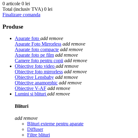
0 articole
0 lei
Total (inclusiv TVA)
0 lei
Finalizare comanda
Produse
Aparate foto
add
remove
Aparate Foto Mirrorless
add
remove
Aparate foto compacte
add
remove
Aparate foto pe film
add
remove
Camere foto pentru copii
add
remove
Obiective foto video
add
remove
Obiective foto mirrorless
add
remove
Obiective Lensbaby
add
remove
Obiective anamorphic
add
remove
Obiective V-AF
add
remove
Lumini si blituri
add
remove
Blituri
add
remove
Blituri externe pentru aparate
Diffuser
Filtre blituri