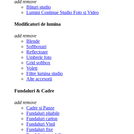
add
remove
Blituri studio
Lumini Continue Studio Foto si Video
Modificatori de lumina
add
remove
Blende
Softboxuri
Reflectoare
Umbrele foto
Grid softbox
Voleti
Filtre lumina studio
Alte accesorii
Fundaluri & Cadre
add
remove
Cadre si Panze
Fundaluri pliabile
Fundaluri carton
Fundaluri Vinil
Fundaluri fixe