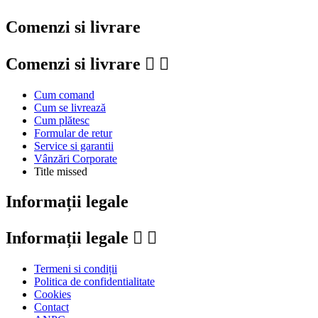
Comenzi si livrare
Comenzi si livrare


Cum comand
Cum se livrează
Cum plătesc
Formular de retur
Service si garantii
Vânzări Corporate
Title missed
Informații legale
Informații legale


Termeni si condiții
Politica de confidentialitate
Cookies
Contact