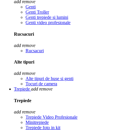
add
remove
Genti
Genti Troller
Genti trepiede si lumini
Genti video profesionale
Rucsacuri
add
remove
Rucsacuri
Alte tipuri
add
remove
Alte tipuri de huse si genti
Tocuri de camera
Trepiede
add
remove
Trepiede
add
remove
Trepiede Video Profesionale
Minitrepiede
Trepiede foto in kit