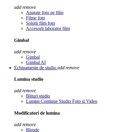
add
remove
Aparate foto pe film
Filme foto
Solutii film foto
Accesorii laborator film
Gimbal
add
remove
Gimbal
Gimbal AI
Echipamente de studio
add
remove
Lumina studio
add
remove
Blituri studio
Lumini Continue Studio Foto si Video
Modificatori de lumina
add
remove
Blende