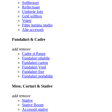
Softboxuri
Reflectoare
Umbrele foto
Grid softbox
Voleti
Filtre lumina studio
Alte accesorii
Fundaluri & Cadre
add
remove
Cadre si Panze
Fundaluri pliabile
Fundaluri carton
Fundaluri Vinil
Fundaluri fixe
Fundaluri portabilie
Mese, Corturi & Stative
add
remove
Stative
Stative Boom
Accesorii stative