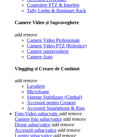
Controlere PTZ & Interfețe
Tally Lights & Iluminare Rack
Camere Video și Supraveghere
add
remove
Camere Video Profesionale
Camere Video PTZ (Robotice)
Camere supraveghere
Camere Auto
Vlogging si Creare de Continut
add
remove
Lavaliere
Microfoane
Sisteme Stabilizare (Gimbal)
Accesorii pentru Creatori
Accesorii Smartphone & Rigs
Foto-Video subacvatic
add
remove
Camere foto subacvatice
add
remove
Drone subacvatice
add
remove
Accesorii subacvatice
add
remove
Lumini subacvatice
add
remove