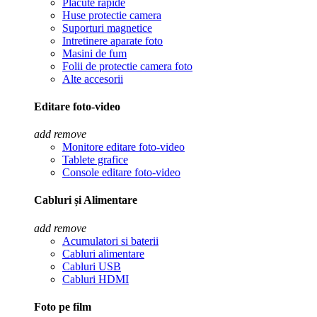
Placute rapide
Huse protectie camera
Suporturi magnetice
Intretinere aparate foto
Masini de fum
Folii de protectie camera foto
Alte accesorii
Editare foto-video
add
remove
Monitore editare foto-video
Tablete grafice
Console editare foto-video
Cabluri și Alimentare
add
remove
Acumulatori si baterii
Cabluri alimentare
Cabluri USB
Cabluri HDMI
Foto pe film