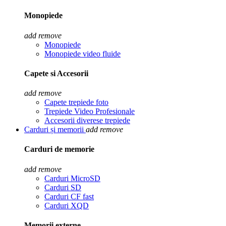
Monopiede
add
remove
Monopiede
Monopiede video fluide
Capete si Accesorii
add
remove
Capete trepiede foto
Trepiede Video Profesionale
Accesorii diverese trepiede
Carduri și memorii
add
remove
Carduri de memorie
add
remove
Carduri MicroSD
Carduri SD
Carduri CF fast
Carduri XQD
Memorii externe