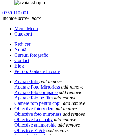
0759 110 001
Inchide
arrow_back
Menu Menu
Categorii
Reduceri
Noutăți
Cursuri fotografie
Contact
Blog
Pe Stoc Gata de Livrare
Aparate foto
add
remove
Aparate Foto Mirrorless
add
remove
Aparate foto compacte
add
remove
Aparate foto pe film
add
remove
Camere foto pentru copii
add
remove
Obiective foto video
add
remove
Obiective foto mirrorless
add
remove
Obiective Lensbaby
add
remove
Obiective anamorphic
add
remove
Obiective V-AF
add
remove