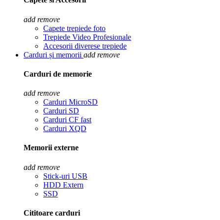
add
remove
Capete trepiede foto
Trepiede Video Profesionale
Accesorii diverese trepiede
Carduri și memorii
add
remove
Carduri de memorie
add
remove
Carduri MicroSD
Carduri SD
Carduri CF fast
Carduri XQD
Memorii externe
add
remove
Stick-uri USB
HDD Extern
SSD
Cititoare carduri