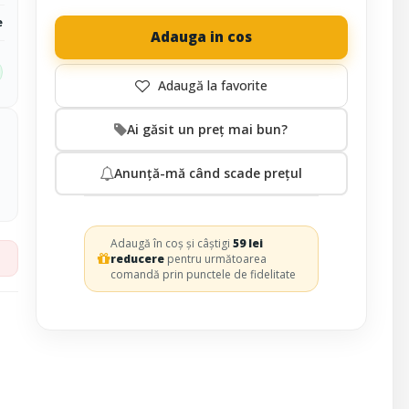
e
Adauga in cos
Ai găsit un preț mai bun?
Anunță-mă când scade prețul
Adaugă în coș și câștigi
59 lei
reducere
pentru următoarea
comandă prin punctele de fidelitate