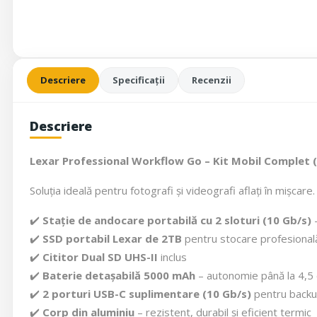
Descriere
Specificații
Recenzii
Descriere
Lexar Professional Workflow Go – Kit Mobil Complet (
Soluția ideală pentru fotografi și videografi aflați în mișcare
✔️
Stație de andocare portabilă cu 2 sloturi (10 Gb/s)
–
✔️
SSD portabil Lexar de 2TB
pentru stocare profesional
✔️
Cititor Dual SD UHS-II
inclus
✔️
Baterie detașabilă 5000 mAh
– autonomie până la 4,5
✔️
2 porturi USB-C suplimentare (10 Gb/s)
pentru back
✔️
Corp din aluminiu
– rezistent, durabil și eficient termic