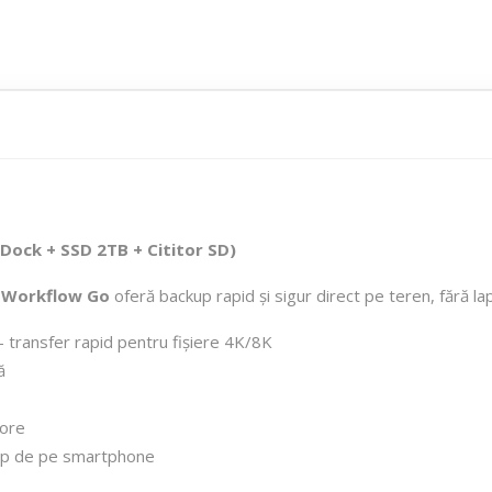
Dock + SSD 2TB + Cititor SD)
.
Workflow Go
oferă backup rapid și sigur direct pe teren, fără la
 transfer rapid pentru fișiere 4K/8K
ă
 ore
up de pe smartphone