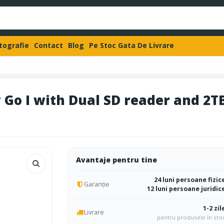
otografie
Contact
Blog
Pe Stoc Gata De Livrare
Go I with Dual SD reader and 2TB
Avantaje pentru tine
24 luni persoane fizic
Garanție
12 luni persoane juridic
1-2 zil
Livrare
pentru produsele în sto