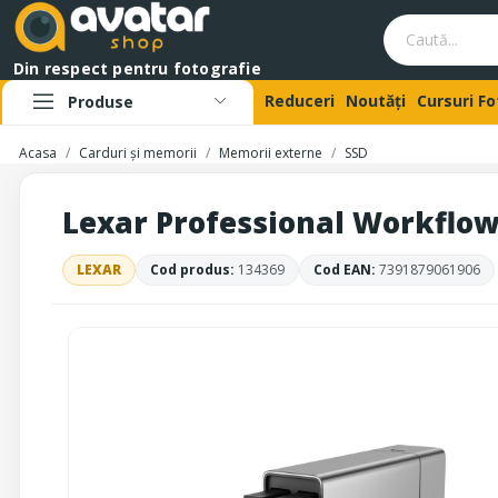
Din respect pentru fotografie
Reduceri
Noutăți
Cursuri F
Produse
Acasa
Carduri și memorii
Memorii externe
SSD
Lexar Professional Workflow 
LEXAR
Cod produs:
134369
Cod EAN:
7391879061906