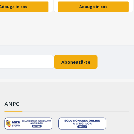
Adauga in cos
Adauga in cos
Abonează-te
ANPC