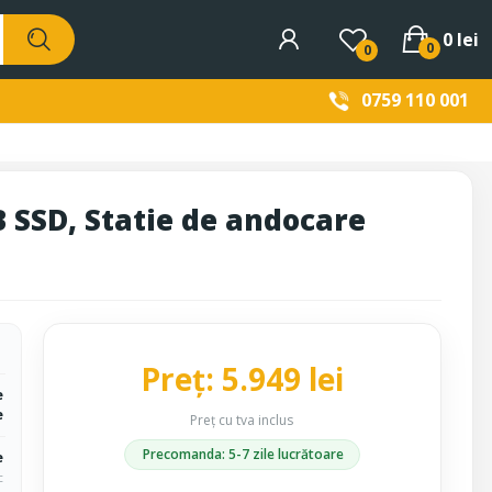
0 lei
0
0
0759 110 001
 SSD, Statie de andocare
Preț: 5.949 lei
e
e
Preț cu tva inclus
Precomanda: 5-7 zile lucrătoare
e
c