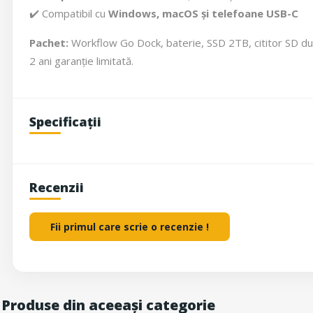
✔️ Compatibil cu
Windows, macOS și telefoane USB-C
Pachet:
Workflow Go Dock, baterie, SSD 2TB, cititor SD du
2 ani garanție limitată.
Specificații
Recenzii
Fii primul care scrie o recenzie !
Produse din aceeași categorie