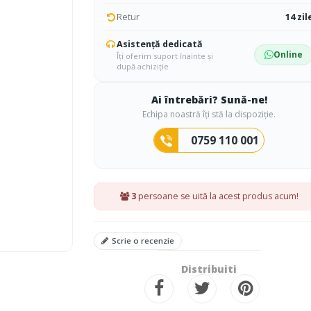
Retur
14 zil
Asistență dedicată
Online
Îți oferim suport înainte și
după achiziție
Ai întrebări? Sună-ne!
Echipa noastră îți stă la dispoziție.
0759 110 001
3
persoane se uită la acest produs acum!
Scrie o recenzie
Distribuiti