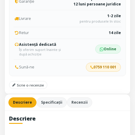
Garanție
12 luni persoane juridice
1-2 zile
Livrare
pentru produsele în stoc
Retur
14 zile
Asistență dedicată
Online
Îți oferim suport înainte și
după achiziție
Sună-ne
0759 110 001
Scrie o recenzie
Descriere
Specificații
Recenzii
Descriere