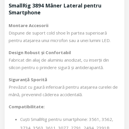
SmallRig 3894 Mâner Lateral pentru
Smartphone
Montare Accesorii
Dispune de suport cold shoe în partea superioară
pentru atașarea unui microfon sau a unei lumini LED.
Design Robust și Confortabil
Fabricat din aliaj de aluminiu anodizat, cu inserții din
silicon pentru o prindere sigură și antiderapantă.
Siguranță Sporită
Prevăzut cu gaură inferioară pentru atașarea curelei de
mână, prevenind căderea accidentală.
Compatibilitate:
Cuști SmallRig pentru smartphone: 3561, 3562,
3734, 3563, 3611, 3077, 2791, 2494, 2391B.