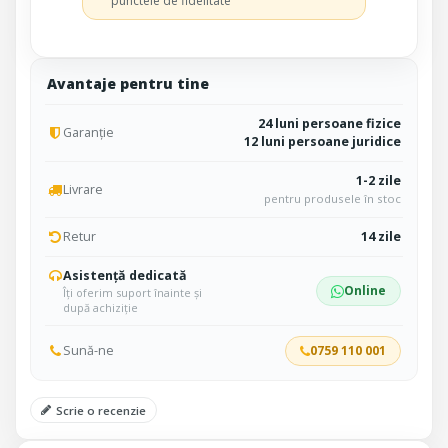
punctele de fidelitate
Avantaje pentru tine
24 luni persoane fizice
Garanție
12 luni persoane juridice
1-2 zile
Livrare
pentru produsele în stoc
Retur
14 zile
Asistență dedicată
Online
Îți oferim suport înainte și
după achiziție
Sună-ne
0759 110 001
Scrie o recenzie