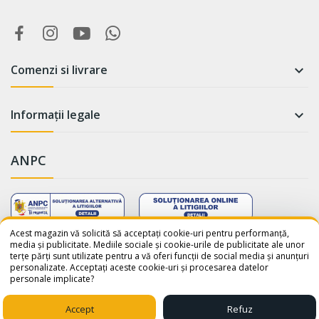
Comenzi si livrare

Informații legale

ANPC
WhatsApp
Suntem online!
Acest magazin vă solicită să acceptați cookie-uri pentru performanță,
media și publicitate. Mediile sociale și cookie-urile de publicitate ale unor
terțe părți sunt utilizate pentru a vă oferi funcții de social media și anunțuri
Salut! Cum te putem ajuta? Scrie-
personalizate. Acceptați aceste cookie-uri și procesarea datelor
ne pe WhatsApp!
personale implicate?
📞 +40759110001
© 2026 - avatar-shop.ro was crafted with ♥ by
Sico Media
Accept
Refuz