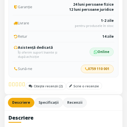
24 luni persoane fizice
Garanție
12 luni persoane juridice
1-2 zile
Livrare
pentru produsele în stoc
Retur
14 zile
Asistență dedicată
Online
Îți oferim suport înainte și
după achiziție
Sună-ne
0759 110 001
Citește recenzii (
2
)
Scrie o recenzie
Descriere
Specificații
Recenzii
Descriere