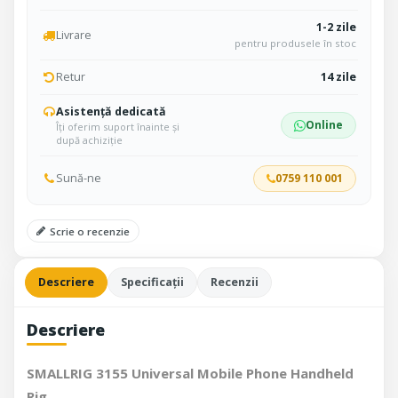
1-2 zile
Livrare
pentru produsele în stoc
Retur
14 zile
Asistență dedicată
Online
Îți oferim suport înainte și
după achiziție
Sună-ne
0759 110 001
Scrie o recenzie
Descriere
Specificații
Recenzii
Descriere
SMALLRIG 3155 Universal Mobile Phone Handheld
Rig