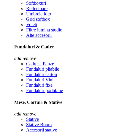
Softboxuri
Reflectoare
Umbrele foto
Grid softbox
Voleti
Filtre lumina studio
Alte accesorii
Fundaluri & Cadre
add
remove
Cadre si Panze
Fundaluri pliabile
Fundaluri carton
Fundaluri Vinil
Fundaluri fixe
Fundaluri portabilie
Mese, Corturi & Stative
add
remove
Stative
Stative Boom
Accesorii stative