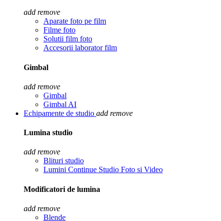
add
remove
Aparate foto pe film
Filme foto
Solutii film foto
Accesorii laborator film
Gimbal
add
remove
Gimbal
Gimbal AI
Echipamente de studio
add
remove
Lumina studio
add
remove
Blituri studio
Lumini Continue Studio Foto si Video
Modificatori de lumina
add
remove
Blende