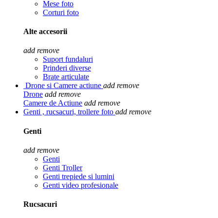
Mese foto
Corturi foto
Alte accesorii
add
remove
Suport fundaluri
Prinderi diverse
Brate articulate
Drone si Camere actiune
add
remove
Drone
add
remove
Camere de Actiune
add
remove
Genti , rucsacuri, trollere foto
add
remove
Genti
add
remove
Genti
Genti Troller
Genti trepiede si lumini
Genti video profesionale
Rucsacuri