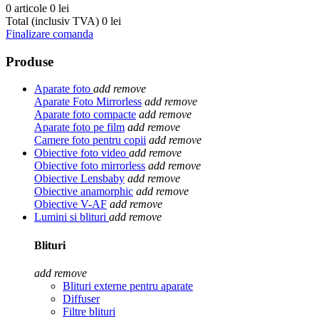
0 articole
0 lei
Total (inclusiv TVA)
0 lei
Finalizare comanda
Produse
Aparate foto
add
remove
Aparate Foto Mirrorless
add
remove
Aparate foto compacte
add
remove
Aparate foto pe film
add
remove
Camere foto pentru copii
add
remove
Obiective foto video
add
remove
Obiective foto mirrorless
add
remove
Obiective Lensbaby
add
remove
Obiective anamorphic
add
remove
Obiective V-AF
add
remove
Lumini si blituri
add
remove
Blituri
add
remove
Blituri externe pentru aparate
Diffuser
Filtre blituri