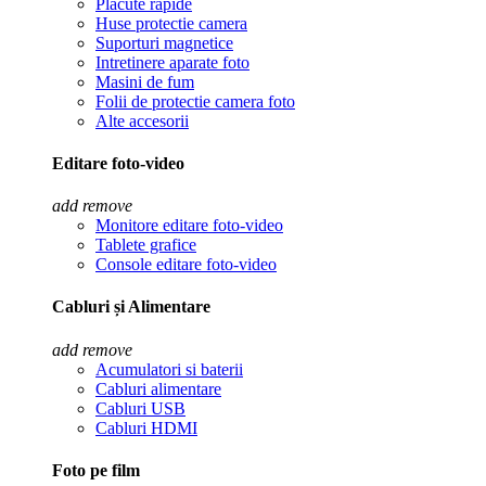
Placute rapide
Huse protectie camera
Suporturi magnetice
Intretinere aparate foto
Masini de fum
Folii de protectie camera foto
Alte accesorii
Editare foto-video
add
remove
Monitore editare foto-video
Tablete grafice
Console editare foto-video
Cabluri și Alimentare
add
remove
Acumulatori si baterii
Cabluri alimentare
Cabluri USB
Cabluri HDMI
Foto pe film