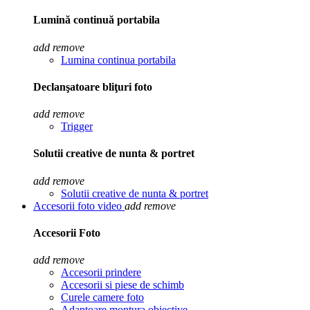
Lumină continuă portabila
add
remove
Lumina continua portabila
Declanşatoare bliţuri foto
add
remove
Trigger
Solutii creative de nunta & portret
add
remove
Solutii creative de nunta & portret
Accesorii foto video
add
remove
Accesorii Foto
add
remove
Accesorii prindere
Accesorii si piese de schimb
Curele camere foto
Adaptoare montura obiective