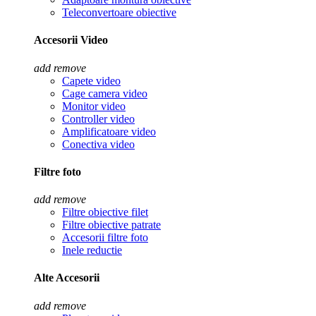
Teleconvertoare obiective
Accesorii Video
add
remove
Capete video
Cage camera video
Monitor video
Controller video
Amplificatoare video
Conectiva video
Filtre foto
add
remove
Filtre obiective filet
Filtre obiective patrate
Accesorii filtre foto
Inele reductie
Alte Accesorii
add
remove