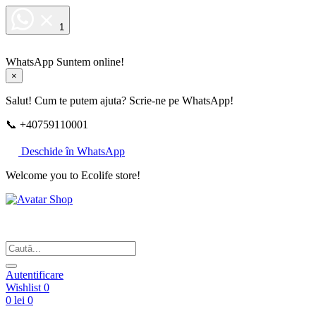
1
WhatsApp
Suntem online!
×
Salut! Cum te putem ajuta? Scrie-ne pe WhatsApp!
📞 +40759110001
Deschide în WhatsApp
Welcome you to Ecolife store!
Din respect pentru fotografie
Autentificare
Wishlist
0
0 lei
0