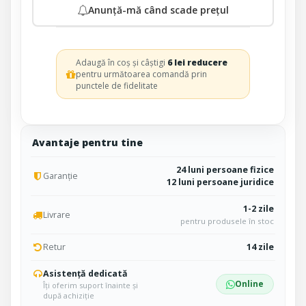
Anunță-mă când scade prețul
Adaugă în coș și câștigi
6 lei reducere
pentru următoarea comandă prin
punctele de fidelitate
Avantaje pentru tine
24 luni persoane fizice
Garanție
12 luni persoane juridice
1-2 zile
Livrare
pentru produsele în stoc
Retur
14 zile
Asistență dedicată
Online
Îți oferim suport înainte și
după achiziție