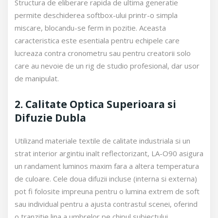
Structura de eliberare rapida de ultima generatie
permite deschiderea softbox-ului printr-o simpla
miscare, blocandu-se ferm in pozitie. Aceasta
caracteristica este esentiala pentru echipele care
lucreaza contra cronometru sau pentru creatorii solo
care au nevoie de un rig de studio profesional, dar usor
de manipulat.
2. Calitate Optica Superioara si
Difuzie Dubla
Utilizand materiale textile de calitate industriala si un
strat interior argintiu inalt reflectorizant, LA-O90 asigura
un randament luminos maxim fara a altera temperatura
de culoare. Cele doua difuzii incluse (interna si externa)
pot fi folosite impreuna pentru o lumina extrem de soft
sau individual pentru a ajusta contrastul scenei, oferind
o tranzitie lina a umbrelor pe chipul subiectului.