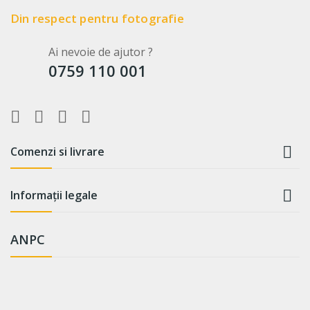
Din respect pentru fotografie
Ai nevoie de ajutor ?
0759 110 001

Comenzi si livrare

Informații legale
ANPC
WhatsApp
Suntem online!
Salut! Cum te putem ajuta? Scrie-