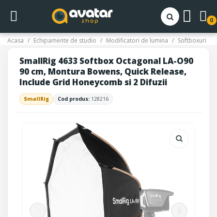
0
Acasa
Echipamente de studio
Modificatori de lumina
Softboxuri
SmallRig 4633 Softbox Octagonal LA-O90
90 cm, Montura Bowens, Quick Release,
Include Grid Honeycomb si 2 Difuzii
SmallRig
Cod produs:
128216