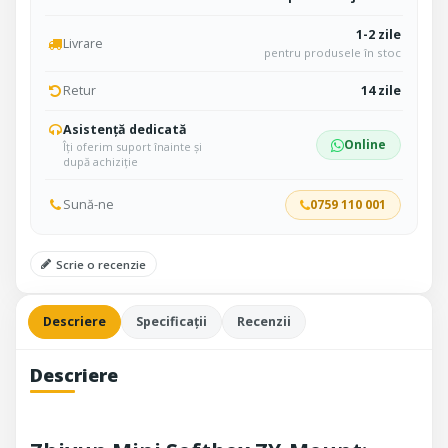
1-2 zile
Livrare
pentru produsele în stoc
Retur
14 zile
Asistență dedicată
Online
Îți oferim suport înainte și
după achiziție
Sună-ne
0759 110 001
Scrie o recenzie
Descriere
Specificații
Recenzii
Descriere