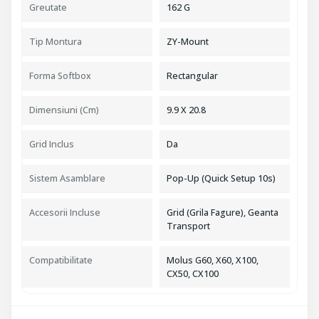
Greutate
162 G
Tip Montura
ZY-Mount
Forma Softbox
Rectangular
Dimensiuni (cm)
9.9 X 20.8
Grid Inclus
Da
Sistem Asamblare
Pop-Up (Quick Setup 10s)
Accesorii Incluse
Grid (Grila Fagure), Geanta
Transport
Compatibilitate
Molus G60, X60, X100,
CX50, CX100