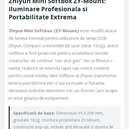
Zhiyun Mini Softbox ZY-Mount:
Iluminare Profesionala si
Portabilitate Extrema
Zhiyun Mini Softbox (ZY-Mount)
este modificatorul
de lumina esential pentru utilizatorii de lampi COB
Zhiyun. Compact si incredibil de usor (doar 162g), acest
softbox a fost proiectat pentru a satisface nevoile
creatorilor de continut "run-and-gun". Fie ca filmezi o
nunta, realizezi un interviu rapid sau creezi continut
pentru social media, Mini Softbox-ul Zhiyun transforma
lumina punctiforma intr-o sursa moale si flatanta,
eliminand umbrele inestetice intr-un format care incape
in orice geanta de echipament.
Specificatii de baza:
Dimensiuni 99 x 208 mm,
greutate 162g, montura proprietara ZY-Mount,
constructie pop-up, include grid detasabil si geanta de