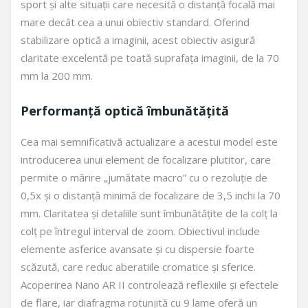
sport și alte situații care necesită o distanță focală mai
mare decât cea a unui obiectiv standard. Oferind
stabilizare optică a imaginii, acest obiectiv asigură
claritate excelentă pe toată suprafața imaginii, de la 70
mm la 200 mm.
Performanță optică îmbunătățită
Cea mai semnificativă actualizare a acestui model este
introducerea unui element de focalizare plutitor, care
permite o mărire „jumătate macro” cu o rezoluție de
0,5x și o distanță minimă de focalizare de 3,5 inchi la 70
mm. Claritatea și detaliile sunt îmbunătățite de la colț la
colț pe întregul interval de zoom. Obiectivul include
elemente asferice avansate și cu dispersie foarte
scăzută, care reduc aberatiile cromatice și sferice.
Acoperirea Nano AR II controlează reflexiile și efectele
de flare, iar diafragma rotunjită cu 9 lame oferă un