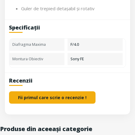
Guler de trepied detașabil și rotativ
Specificații
Diafragma Maxima
F/4.0
Montura Obiectiv
Sony FE
Recenzii
Fii primul care scrie o recenzie !
Produse din aceeași categorie