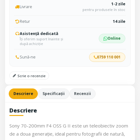
1-2 zile
Livrare
pentru produsele în stoc
Retur
14 zile
Asistență dedicată
Online
Îți oferim suport înainte și
după achiziție
Sună-ne
0759 110 001
Scrie o recenzie
Descriere
Specificații
Recenzii
Descriere
Sony 70-200mm F4 OSS G II este un teleobiectiv zoom
de a doua generație, ideal pentru fotografii de natură,