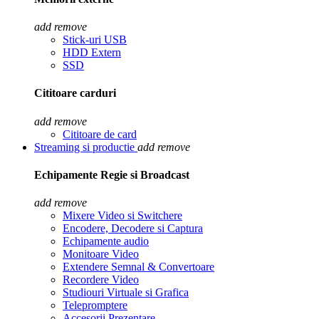
add
remove
Stick-uri USB
HDD Extern
SSD
Cititoare carduri
add
remove
Cititoare de card
Streaming si productie
add
remove
Echipamente Regie si Broadcast
add
remove
Mixere Video si Switchere
Encodere, Decodere si Captura
Echipamente audio
Monitoare Video
Extendere Semnal & Convertoare
Recordere Video
Studiouri Virtuale si Grafica
Telepromptere
Accesorii Prezentare