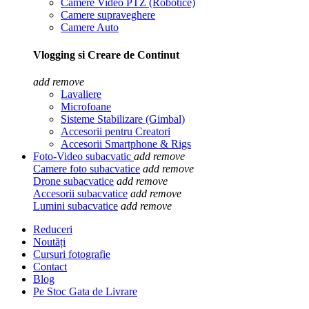
Camere Video PTZ (Robotice)
Camere supraveghere
Camere Auto
Vlogging si Creare de Continut
add
remove
Lavaliere
Microfoane
Sisteme Stabilizare (Gimbal)
Accesorii pentru Creatori
Accesorii Smartphone & Rigs
Foto-Video subacvatic
add
remove
Camere foto subacvatice
add
remove
Drone subacvatice
add
remove
Accesorii subacvatice
add
remove
Lumini subacvatice
add
remove
Reduceri
Noutăți
Cursuri fotografie
Contact
Blog
Pe Stoc Gata de Livrare