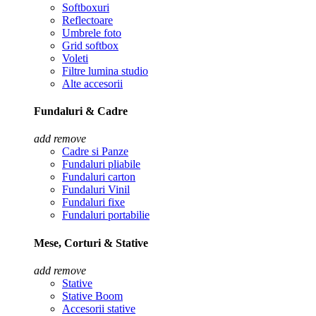
Softboxuri
Reflectoare
Umbrele foto
Grid softbox
Voleti
Filtre lumina studio
Alte accesorii
Fundaluri & Cadre
add
remove
Cadre si Panze
Fundaluri pliabile
Fundaluri carton
Fundaluri Vinil
Fundaluri fixe
Fundaluri portabilie
Mese, Corturi & Stative
add
remove
Stative
Stative Boom
Accesorii stative