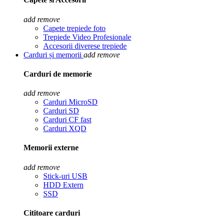
add
remove
Capete trepiede foto
Trepiede Video Profesionale
Accesorii diverese trepiede
Carduri și memorii
add
remove
Carduri de memorie
add
remove
Carduri MicroSD
Carduri SD
Carduri CF fast
Carduri XQD
Memorii externe
add
remove
Stick-uri USB
HDD Extern
SSD
Cititoare carduri