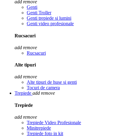
add
remove
Genti
Genti Troller
Genti trepiede si lumini
Genti video profesionale
Rucsacuri
add
remove
Rucsacuri
Alte tipuri
add
remove
Alte tipuri de huse si genti
Tocuri de camera
Trepiede
add
remove
Trepiede
add
remove
Trepiede Video Profesionale
Minitrepiede
Trepiede foto in kit