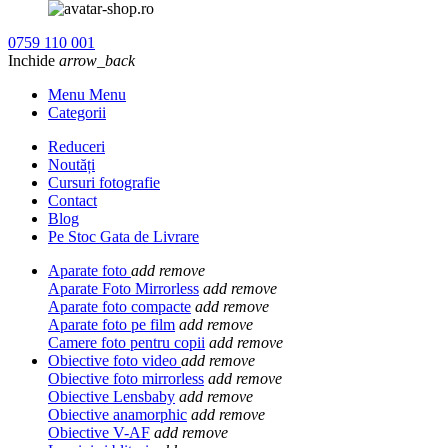
0759 110 001
Inchide
arrow_back
Menu Menu
Categorii
Reduceri
Noutăți
Cursuri fotografie
Contact
Blog
Pe Stoc Gata de Livrare
Aparate foto
add
remove
Aparate Foto Mirrorless
add
remove
Aparate foto compacte
add
remove
Aparate foto pe film
add
remove
Camere foto pentru copii
add
remove
Obiective foto video
add
remove
Obiective foto mirrorless
add
remove
Obiective Lensbaby
add
remove
Obiective anamorphic
add
remove
Obiective V-AF
add
remove