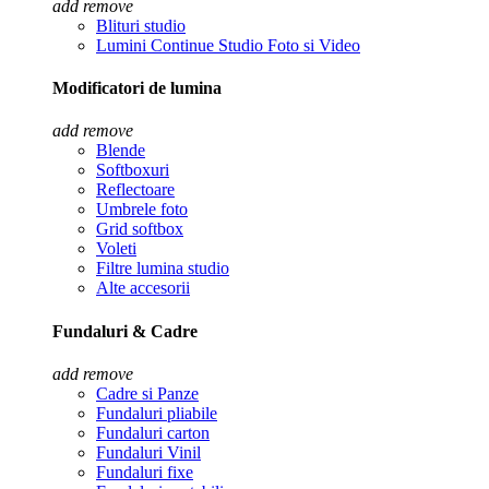
add
remove
Blituri studio
Lumini Continue Studio Foto si Video
Modificatori de lumina
add
remove
Blende
Softboxuri
Reflectoare
Umbrele foto
Grid softbox
Voleti
Filtre lumina studio
Alte accesorii
Fundaluri & Cadre
add
remove
Cadre si Panze
Fundaluri pliabile
Fundaluri carton
Fundaluri Vinil
Fundaluri fixe