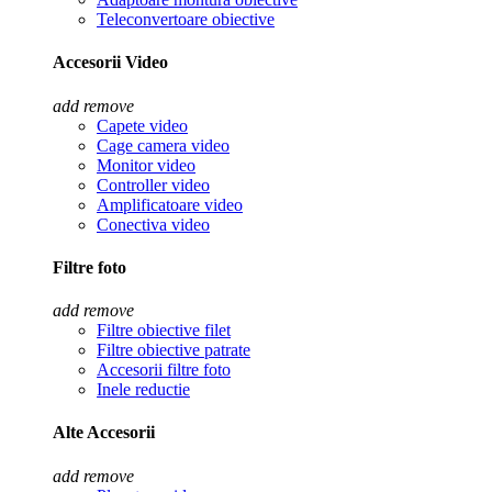
Teleconvertoare obiective
Accesorii Video
add
remove
Capete video
Cage camera video
Monitor video
Controller video
Amplificatoare video
Conectiva video
Filtre foto
add
remove
Filtre obiective filet
Filtre obiective patrate
Accesorii filtre foto
Inele reductie
Alte Accesorii
add
remove