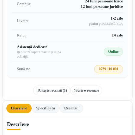
24 luni persoane fizice
Garanție
12 luni persoane juridice
1-2 zile
Livrare
pentru produsele în stoc
Retur
14 zile
Asistență dedicată
Online
Îți oferim suport înainte și după
achiziție
Sună-ne
0759 110 001
Citește recenzii (
1
)
Scrie o recenzie
Descriere
Specificații
Recenzii
Descriere