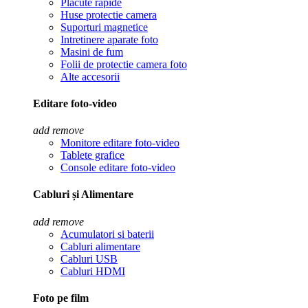
Placute rapide
Huse protectie camera
Suporturi magnetice
Intretinere aparate foto
Masini de fum
Folii de protectie camera foto
Alte accesorii
Editare foto-video
add
remove
Monitore editare foto-video
Tablete grafice
Console editare foto-video
Cabluri și Alimentare
add
remove
Acumulatori si baterii
Cabluri alimentare
Cabluri USB
Cabluri HDMI
Foto pe film