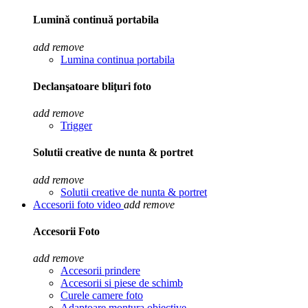
Lumină continuă portabila
add
remove
Lumina continua portabila
Declanşatoare bliţuri foto
add
remove
Trigger
Solutii creative de nunta & portret
add
remove
Solutii creative de nunta & portret
Accesorii foto video
add
remove
Accesorii Foto
add
remove
Accesorii prindere
Accesorii si piese de schimb
Curele camere foto
Adaptoare montura obiective