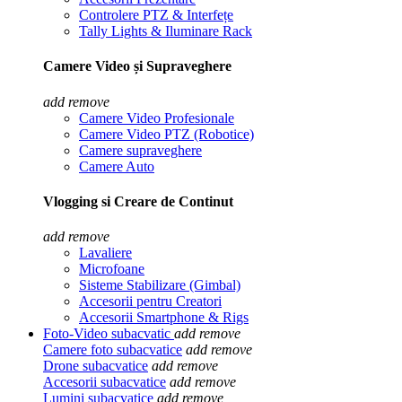
Controlere PTZ & Interfețe
Tally Lights & Iluminare Rack
Camere Video și Supraveghere
add
remove
Camere Video Profesionale
Camere Video PTZ (Robotice)
Camere supraveghere
Camere Auto
Vlogging si Creare de Continut
add
remove
Lavaliere
Microfoane
Sisteme Stabilizare (Gimbal)
Accesorii pentru Creatori
Accesorii Smartphone & Rigs
Foto-Video subacvatic
add
remove
Camere foto subacvatice
add
remove
Drone subacvatice
add
remove
Accesorii subacvatice
add
remove
Lumini subacvatice
add
remove