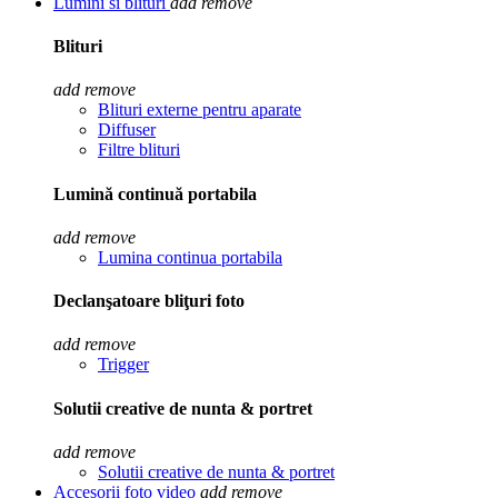
Lumini si blituri
add
remove
Blituri
add
remove
Blituri externe pentru aparate
Diffuser
Filtre blituri
Lumină continuă portabila
add
remove
Lumina continua portabila
Declanşatoare bliţuri foto
add
remove
Trigger
Solutii creative de nunta & portret
add
remove
Solutii creative de nunta & portret
Accesorii foto video
add
remove