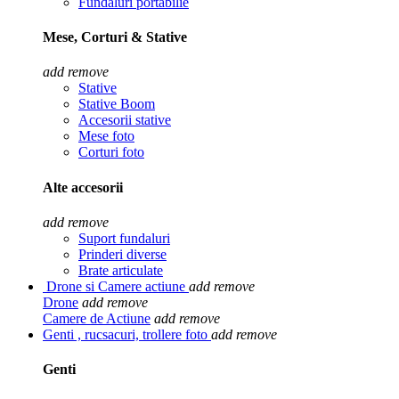
Fundaluri portabilie
Mese, Corturi & Stative
add
remove
Stative
Stative Boom
Accesorii stative
Mese foto
Corturi foto
Alte accesorii
add
remove
Suport fundaluri
Prinderi diverse
Brate articulate
Drone si Camere actiune
add
remove
Drone
add
remove
Camere de Actiune
add
remove
Genti , rucsacuri, trollere foto
add
remove
Genti