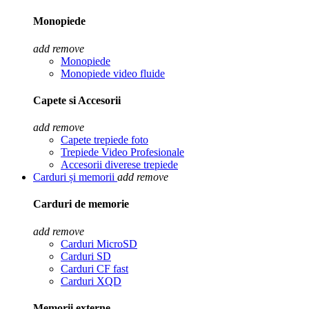
Monopiede
add
remove
Monopiede
Monopiede video fluide
Capete si Accesorii
add
remove
Capete trepiede foto
Trepiede Video Profesionale
Accesorii diverese trepiede
Carduri și memorii
add
remove
Carduri de memorie
add
remove
Carduri MicroSD
Carduri SD
Carduri CF fast
Carduri XQD
Memorii externe