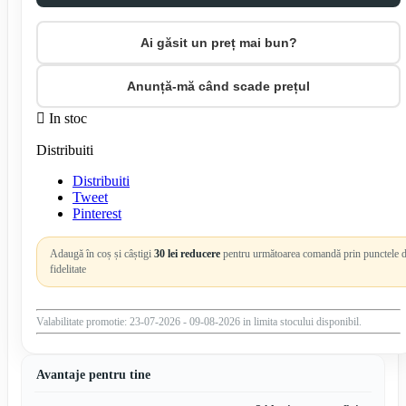
Ai găsit un preț mai bun?
Anunță-mă când scade prețul

In stoc
Distribuiti
Distribuiti
Tweet
Pinterest
Adaugă în coș și câștigi
30 lei reducere
pentru următoarea comandă prin punctele 
fidelitate
Valabilitate promotie: 23-07-2026 - 09-08-2026 in limita stocului disponibil.
Avantaje pentru tine