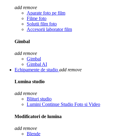
add
remove
Aparate foto pe film
Filme foto
Solutii film foto
Accesorii laborator film
Gimbal
add
remove
Gimbal
Gimbal AI
Echipamente de studio
add
remove
Lumina studio
add
remove
Blituri studio
Lumini Continue Studio Foto si Video
Modificatori de lumina
add
remove
Blende