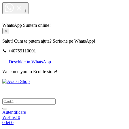
1
WhatsApp
Suntem online!
×
Salut! Cum te putem ajuta? Scrie-ne pe WhatsApp!
📞 +40759110001
Deschide în WhatsApp
Welcome you to Ecolife store!
Din respect pentru fotografie
Autentificare
Wishlist
0
0 lei
0