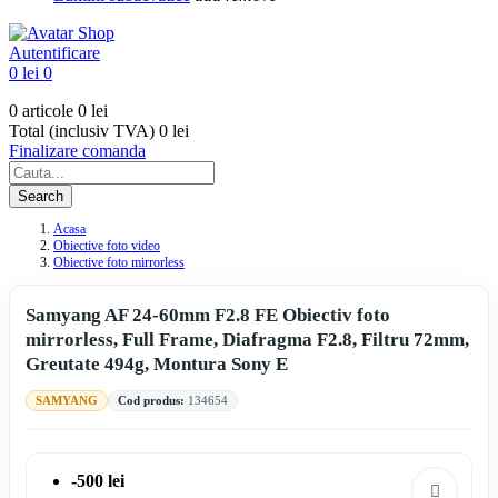
Autentificare
0 lei
0
0 articole
0 lei
Total (inclusiv TVA)
0 lei
Finalizare comanda
Search
Acasa
Obiective foto video
Obiective foto mirrorless
Samyang AF 24-60mm F2.8 FE Obiectiv foto
mirrorless, Full Frame, Diafragma F2.8, Filtru 72mm,
Greutate 494g, Montura Sony E
SAMYANG
Cod produs:
134654
-500 lei