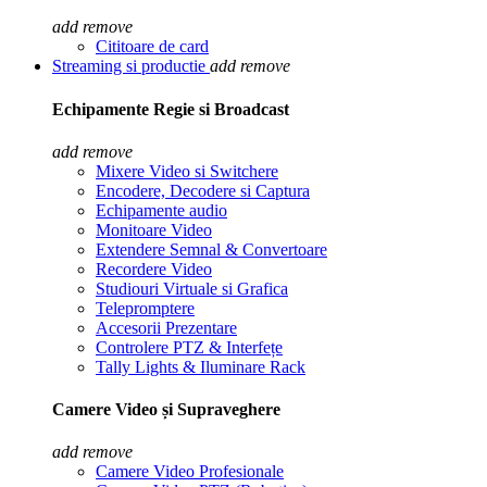
add
remove
Cititoare de card
Streaming si productie
add
remove
Echipamente Regie si Broadcast
add
remove
Mixere Video si Switchere
Encodere, Decodere si Captura
Echipamente audio
Monitoare Video
Extendere Semnal & Convertoare
Recordere Video
Studiouri Virtuale si Grafica
Telepromptere
Accesorii Prezentare
Controlere PTZ & Interfețe
Tally Lights & Iluminare Rack
Camere Video și Supraveghere
add
remove
Camere Video Profesionale