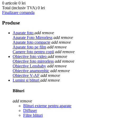
0 articole
0 lei
Total (inclusiv TVA)
0 lei
Finalizare comanda
Produse
Aparate foto
add
remove
Aparate Foto Mirrorless
add
remove
Aparate foto compacte
add
remove
Aparate foto pe film
add
remove
Camere foto pentru copii
add
remove
Obiective foto video
add
remove
Obiective foto mirrorless
add
remove
Obiective Lensbaby
add
remove
Obiective anamorphic
add
remove
Obiective V-AF
add
remove
Lumini si blituri
add
remove
Blituri
add
remove
Blituri externe pentru aparate
Diffuser
Filtre blituri