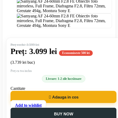
Preț vechi: 3.599 lei
Preț: 3.099 lei
Economiseste 500 lei
(3.739 lei buc)
Preț cu tva inclus
Livrare: 1-2 zile lucrătoare
Cantitate

Adauga in cos
Add to wishlist
BUY NOW