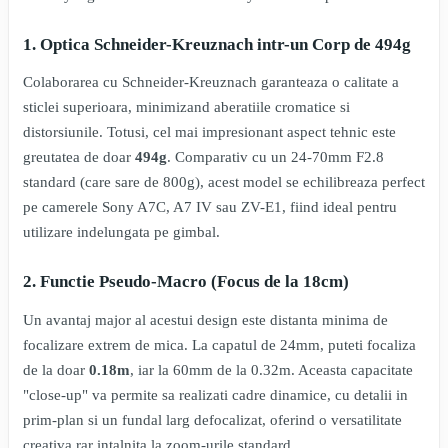
1. Optica Schneider-Kreuznach intr-un Corp de 494g
Colaborarea cu Schneider-Kreuznach garanteaza o calitate a
sticlei superioara, minimizand aberatiile cromatice si
distorsiunile. Totusi, cel mai impresionant aspect tehnic este
greutatea de doar
494g
. Comparativ cu un 24-70mm F2.8
standard (care sare de 800g), acest model se echilibreaza perfect
pe camerele Sony A7C, A7 IV sau ZV-E1, fiind ideal pentru
utilizare indelungata pe gimbal.
2. Functie Pseudo-Macro (Focus de la 18cm)
Un avantaj major al acestui design este distanta minima de
focalizare extrem de mica. La capatul de 24mm, puteti focaliza
de la doar
0.18m
, iar la 60mm de la 0.32m. Aceasta capacitate
"close-up" va permite sa realizati cadre dinamice, cu detalii in
prim-plan si un fundal larg defocalizat, oferind o versatilitate
creativa rar intalnita la zoom-urile standard.