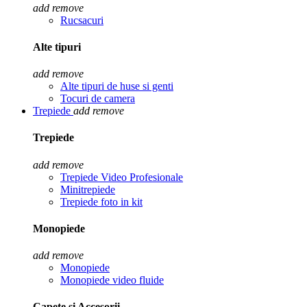
add
remove
Rucsacuri
Alte tipuri
add
remove
Alte tipuri de huse si genti
Tocuri de camera
Trepiede
add
remove
Trepiede
add
remove
Trepiede Video Profesionale
Minitrepiede
Trepiede foto in kit
Monopiede
add
remove
Monopiede
Monopiede video fluide
Capete si Accesorii