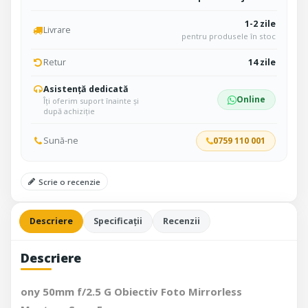
1-2 zile
Livrare
pentru produsele în stoc
Retur
14 zile
Asistență dedicată
Online
Îți oferim suport înainte și
după achiziție
Sună-ne
0759 110 001
Scrie o recenzie
Descriere
Specificații
Recenzii
Descriere
ony 50mm f/2.5 G Obiectiv Foto Mirrorless