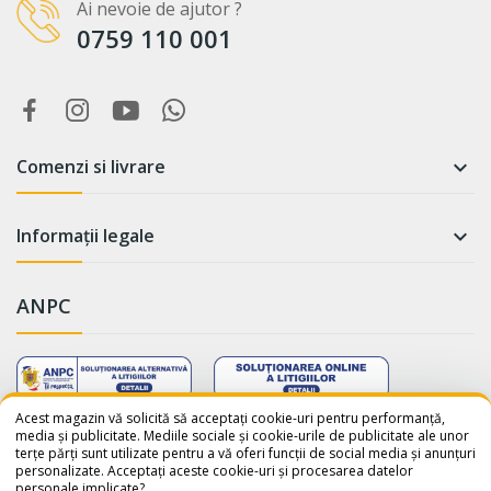
Ai nevoie de ajutor ?
0759 110 001
Comenzi si livrare

Informații legale

ANPC
WhatsApp
Suntem online!
Acest magazin vă solicită să acceptați cookie-uri pentru performanță,
media și publicitate. Mediile sociale și cookie-urile de publicitate ale unor
terțe părți sunt utilizate pentru a vă oferi funcții de social media și anunțuri
Salut! Cum te putem ajuta? Scrie-
personalizate. Acceptați aceste cookie-uri și procesarea datelor
ne pe WhatsApp!
personale implicate?