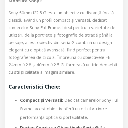
Montura Sony E
Sony 50mm f/2.5 G este un obiectiv cu distanță focală
clasică, având un profil compact și versatil, dedicat
camerelor Sony Full Frame. Ideal pentru o varietate de
utilizări, de la portrete și fotografie de stradă până la
peisaje, acest obiectiv din seria G combină un design
elegant cu o optică avansată, fiind perfect pentru
fotografierea de zi cu zi. Împreună cu obiectivele FE
24mm f/2.8 și 40mm f/2.5 G, formează un trio deosebit
cu stil și calitate a imaginii similare.
Caracteristici Cheie:
Compact și Versatil:
Dedicat camerelor Sony Full
Frame, acest obiectiv oferă un echilibru între
performanță optică și portabilitate.
Design Coeziv cu Obiectivele Seria G:
Se