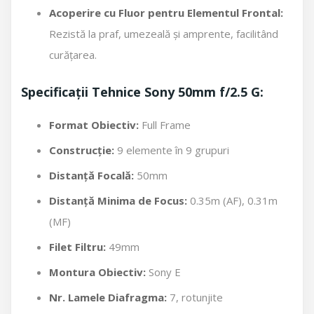
Acoperire cu Fluor pentru Elementul Frontal:
Rezistă la praf, umezeală și amprente, facilitând
curățarea.
Specificații Tehnice Sony 50mm f/2.5 G:
Format Obiectiv:
Full Frame
Construcție:
9 elemente în 9 grupuri
Distanță Focală:
50mm
Distanță Minima de Focus:
0.35m (AF), 0.31m
(MF)
Filet Filtru:
49mm
Montura Obiectiv:
Sony E
Nr. Lamele Diafragma:
7, rotunjite