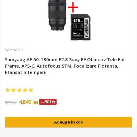
SAMYANG
Samyang AF 60-180mm F2.8 Sony FE Obiectiv Tele Full
Frame, APS-C, Autofocus STM, Focalizare Flotanta,
Etansat Intemperii
4.849 lei
-450 Lei
5.299 lei
Adauga in cos