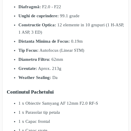
Diafragmă:
F2.0 - F22
Unghi de cuprindere:
99.1 grade
Constructie Optica:
12 elemente in 10 grupuri (1 H-ASP,
1 ASP, 3 ED)
Distanta Minima de Focus:
0.19m
Tip Focus:
Autofocus (Linear STM)
Diametru Filtru:
62mm
Greutate:
Aprox. 213g
Weather Sealing:
Da
Continutul Pachetului
1 x Obiectiv Samyang AF 12mm F2.0 RF-S
1 x Parasolar tip petala
1 x Capac frontal
1 x Capac spate