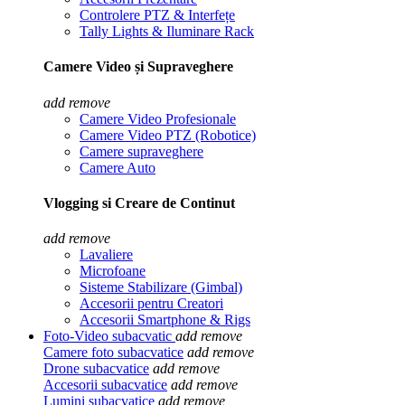
Controlere PTZ & Interfețe
Tally Lights & Iluminare Rack
Camere Video și Supraveghere
add
remove
Camere Video Profesionale
Camere Video PTZ (Robotice)
Camere supraveghere
Camere Auto
Vlogging si Creare de Continut
add
remove
Lavaliere
Microfoane
Sisteme Stabilizare (Gimbal)
Accesorii pentru Creatori
Accesorii Smartphone & Rigs
Foto-Video subacvatic
add
remove
Camere foto subacvatice
add
remove
Drone subacvatice
add
remove
Accesorii subacvatice
add
remove
Lumini subacvatice
add
remove