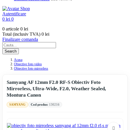
Autentificare
0 lei
0
0 articole
0 lei
Total (inclusiv TVA)
0 lei
Finalizare comanda
Search
Acasa
Obiective foto video
Obiective foto mirrorless
Samyang AF 12mm F2.0 RF-S Obiectiv Foto
Mirrorless, Ultra-Wide, F2.0, Weather Sealed,
Montura Canon
SAMYANG
Cod produs:
130216