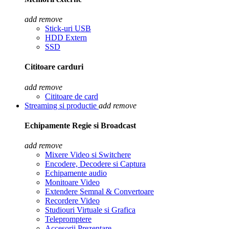
add
remove
Stick-uri USB
HDD Extern
SSD
Cititoare carduri
add
remove
Cititoare de card
Streaming si productie
add
remove
Echipamente Regie si Broadcast
add
remove
Mixere Video si Switchere
Encodere, Decodere si Captura
Echipamente audio
Monitoare Video
Extendere Semnal & Convertoare
Recordere Video
Studiouri Virtuale si Grafica
Telepromptere
Accesorii Prezentare