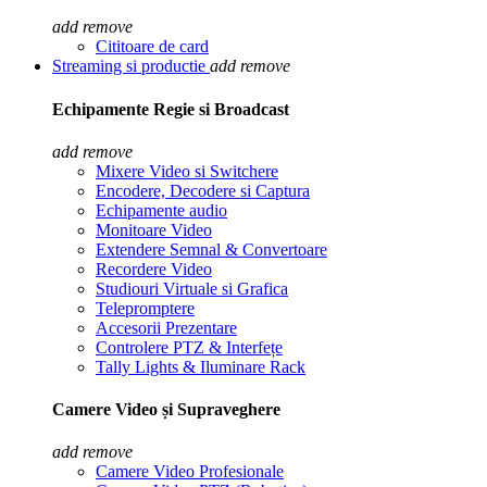
add
remove
Cititoare de card
Streaming si productie
add
remove
Echipamente Regie si Broadcast
add
remove
Mixere Video si Switchere
Encodere, Decodere si Captura
Echipamente audio
Monitoare Video
Extendere Semnal & Convertoare
Recordere Video
Studiouri Virtuale si Grafica
Telepromptere
Accesorii Prezentare
Controlere PTZ & Interfețe
Tally Lights & Iluminare Rack
Camere Video și Supraveghere
add
remove
Camere Video Profesionale