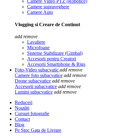
Camere Video PTZ (Robotice)
Camere supraveghere
Camere Auto
Vlogging si Creare de Continut
add
remove
Lavaliere
Microfoane
Sisteme Stabilizare (Gimbal)
Accesorii pentru Creatori
Accesorii Smartphone & Rigs
Foto-Video subacvatic
add
remove
Camere foto subacvatice
add
remove
Drone subacvatice
add
remove
Accesorii subacvatice
add
remove
Lumini subacvatice
add
remove
Reduceri
Noutăți
Cursuri fotografie
Contact
Blog
Pe Stoc Gata de Livrare