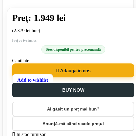
Preț: 1.949 lei
(2.379 lei buc)
Preț cu tva inclus
Stoc disponibil pentru precomandă
Cantitate

Adauga in cos
Add to wishlist
BUY NOW
Ai găsit un preț mai bun?
Anunță-mă când scade prețul

In stoc furnizor