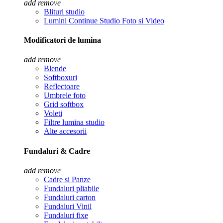
add
remove
Blituri studio
Lumini Continue Studio Foto si Video
Modificatori de lumina
add
remove
Blende
Softboxuri
Reflectoare
Umbrele foto
Grid softbox
Voleti
Filtre lumina studio
Alte accesorii
Fundaluri & Cadre
add
remove
Cadre si Panze
Fundaluri pliabile
Fundaluri carton
Fundaluri Vinil
Fundaluri fixe