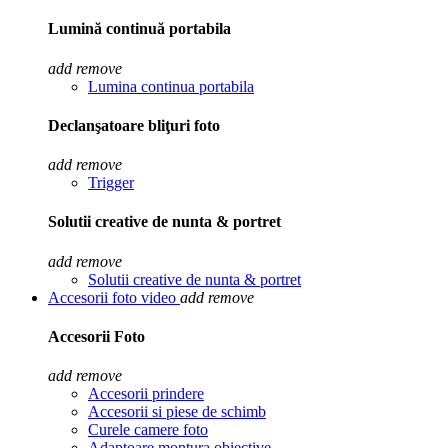
Lumină continuă portabila
add
remove
Lumina continua portabila
Declanşatoare bliţuri foto
add
remove
Trigger
Solutii creative de nunta & portret
add
remove
Solutii creative de nunta & portret
Accesorii foto video
add
remove
Accesorii Foto
add
remove
Accesorii prindere
Accesorii si piese de schimb
Curele camere foto
Adaptoare montura obiective