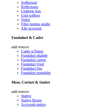
Softboxuri
Reflectoare
Umbrele foto
Grid softbox
Voleti
Filtre lumina studio
Alte accesorii
Fundaluri & Cadre
add
remove
Cadre si Panze
Fundaluri pliabile
Fundaluri carton
Fundaluri Vinil
Fundaluri fixe
Fundaluri portabilie
Mese, Corturi & Stative
add
remove
Stative
Stative Boom
Accesorii stative