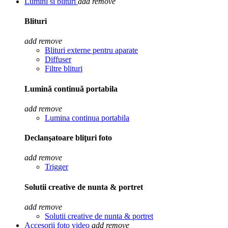
Lumini si blituri
add
remove
Blituri
add
remove
Blituri externe pentru aparate
Diffuser
Filtre blituri
Lumină continuă portabila
add
remove
Lumina continua portabila
Declanşatoare bliţuri foto
add
remove
Trigger
Solutii creative de nunta & portret
add
remove
Solutii creative de nunta & portret
Accesorii foto video
add
remove