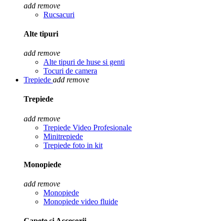
add
remove
Rucsacuri
Alte tipuri
add
remove
Alte tipuri de huse si genti
Tocuri de camera
Trepiede
add
remove
Trepiede
add
remove
Trepiede Video Profesionale
Minitrepiede
Trepiede foto in kit
Monopiede
add
remove
Monopiede
Monopiede video fluide
Capete si Accesorii