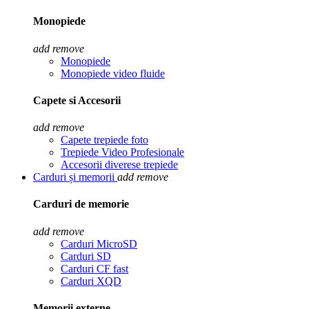
Monopiede
add
remove
Monopiede
Monopiede video fluide
Capete si Accesorii
add
remove
Capete trepiede foto
Trepiede Video Profesionale
Accesorii diverese trepiede
Carduri și memorii
add
remove
Carduri de memorie
add
remove
Carduri MicroSD
Carduri SD
Carduri CF fast
Carduri XQD
Memorii externe