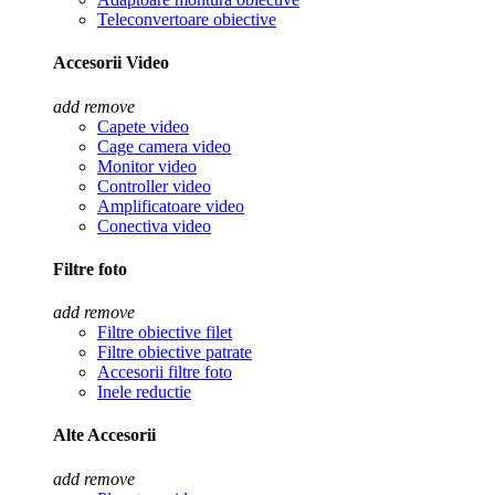
Teleconvertoare obiective
Accesorii Video
add
remove
Capete video
Cage camera video
Monitor video
Controller video
Amplificatoare video
Conectiva video
Filtre foto
add
remove
Filtre obiective filet
Filtre obiective patrate
Accesorii filtre foto
Inele reductie
Alte Accesorii
add
remove