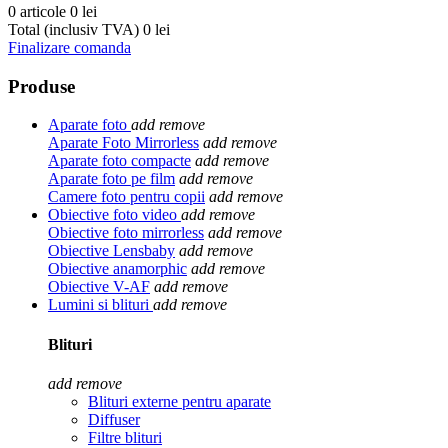
0 articole
0 lei
Total (inclusiv TVA)
0 lei
Finalizare comanda
Produse
Aparate foto
add
remove
Aparate Foto Mirrorless
add
remove
Aparate foto compacte
add
remove
Aparate foto pe film
add
remove
Camere foto pentru copii
add
remove
Obiective foto video
add
remove
Obiective foto mirrorless
add
remove
Obiective Lensbaby
add
remove
Obiective anamorphic
add
remove
Obiective V-AF
add
remove
Lumini si blituri
add
remove
Blituri
add
remove
Blituri externe pentru aparate
Diffuser
Filtre blituri