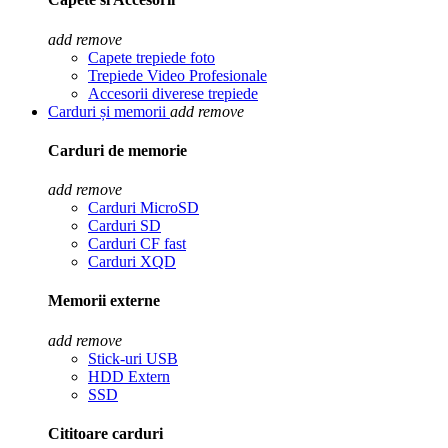
add
remove
Capete trepiede foto
Trepiede Video Profesionale
Accesorii diverese trepiede
Carduri și memorii
add
remove
Carduri de memorie
add
remove
Carduri MicroSD
Carduri SD
Carduri CF fast
Carduri XQD
Memorii externe
add
remove
Stick-uri USB
HDD Extern
SSD
Cititoare carduri