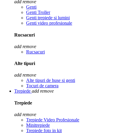
add
remove
Genti
Genti Troller
Genti trepiede si lumini
Genti video profesionale
Rucsacuri
add
remove
Rucsacuri
Alte tipuri
add
remove
Alte tipuri de huse si genti
Tocuri de camera
Trepiede
add
remove
Trepiede
add
remove
Trepiede Video Profesionale
Minitrepiede
Trepiede foto in kit