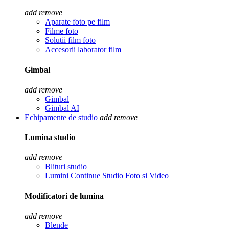
add
remove
Aparate foto pe film
Filme foto
Solutii film foto
Accesorii laborator film
Gimbal
add
remove
Gimbal
Gimbal AI
Echipamente de studio
add
remove
Lumina studio
add
remove
Blituri studio
Lumini Continue Studio Foto si Video
Modificatori de lumina
add
remove
Blende