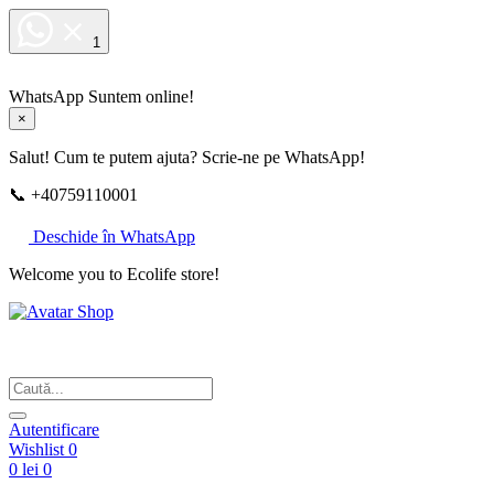
1
WhatsApp
Suntem online!
×
Salut! Cum te putem ajuta? Scrie-ne pe WhatsApp!
📞 +40759110001
Deschide în WhatsApp
Welcome you to Ecolife store!
Din respect pentru fotografie
Autentificare
Wishlist
0
0 lei
0