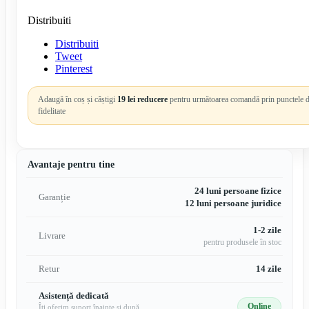
Distribuiti
Distribuiti
Tweet
Pinterest
Adaugă în coș și câștigi
19 lei reducere
pentru următoarea comandă prin punctele 
fidelitate
Avantaje pentru tine
24 luni persoane fizice
Garanție
12 luni persoane juridice
1-2 zile
Livrare
pentru produsele în stoc
Retur
14 zile
Asistență dedicată
Online
Îți oferim suport înainte și după