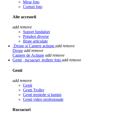
Mese foto
Corturi foto
Alte accesorii
add
remove
Suport fundaluri
Prinderi diverse
Brate articulate
Drone si Camere actiune
add
remove
Drone
add
remove
Camere de Actiune
add
remove
Genti , rucsacuri, trollere foto
add
remove
Genti
add
remove
Genti
Genti Troller
Genti trepiede si lumini
Genti video profesionale
Rucsacuri