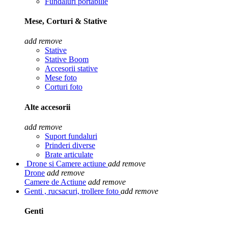
Fundaluri portabilie
Mese, Corturi & Stative
add
remove
Stative
Stative Boom
Accesorii stative
Mese foto
Corturi foto
Alte accesorii
add
remove
Suport fundaluri
Prinderi diverse
Brate articulate
Drone si Camere actiune
add
remove
Drone
add
remove
Camere de Actiune
add
remove
Genti , rucsacuri, trollere foto
add
remove
Genti