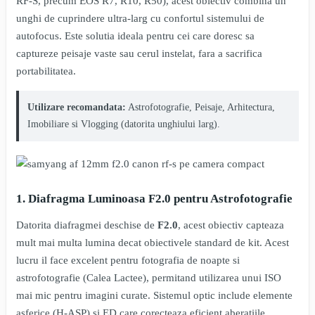
RF-S, precum EOS R7, R10, R50), acest obiectiv combina un
unghi de cuprindere ultra-larg cu confortul sistemului de
autofocus. Este solutia ideala pentru cei care doresc sa
captureze peisaje vaste sau cerul instelat, fara a sacrifica
portabilitatea.
Utilizare recomandata:
Astrofotografie, Peisaje, Arhitectura,
Imobiliare si Vlogging (datorita unghiului larg).
1. Diafragma Luminoasa F2.0 pentru Astrofotografie
Datorita diafragmei deschise de
F2.0
, acest obiectiv capteaza
mult mai multa lumina decat obiectivele standard de kit. Acest
lucru il face excelent pentru fotografia de noapte si
astrofotografie (Calea Lactee), permitand utilizarea unui ISO
mai mic pentru imagini curate. Sistemul optic include elemente
asferice (H-ASP) si ED care corecteaza eficient aberatiile