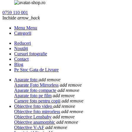
0759 110 001
Inchide
arrow_back
Menu Menu
Categorii
Reduceri
Noutăți
Cursuri fotografie
Contact
Blog
Pe Stoc Gata de Livrare
Aparate foto
add
remove
Aparate Foto Mirrorless
add
remove
Aparate foto compacte
add
remove
Aparate foto pe film
add
remove
Camere foto pentru copii
add
remove
Obiective foto video
add
remove
Obiective foto mirrorless
add
remove
Obiective Lensbaby
add
remove
Obiective anamorphic
add
remove
Obiective V-AF
add
remove