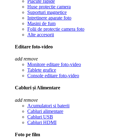
Placute rapide
Huse protectie camera
Suporturi magnetice
Intretinere aparate foto
Masini de fum
Folii de protectie camera foto
Alte accesorii
Editare foto-video
add
remove
Monitore editare foto-video
Tablete grafice
Console editare foto-video
Cabluri și Alimentare
add
remove
Acumulatori si baterii
Cabluri alimentare
Cabluri USB
Cabluri HDMI
Foto pe film