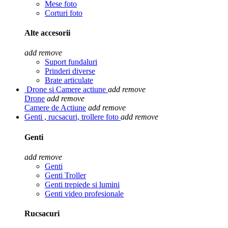
Mese foto
Corturi foto
Alte accesorii
add
remove
Suport fundaluri
Prinderi diverse
Brate articulate
Drone si Camere actiune
add
remove
Drone
add
remove
Camere de Actiune
add
remove
Genti , rucsacuri, trollere foto
add
remove
Genti
add
remove
Genti
Genti Troller
Genti trepiede si lumini
Genti video profesionale
Rucsacuri