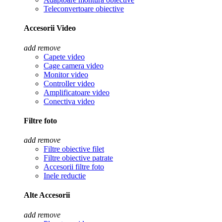
Teleconvertoare obiective
Accesorii Video
add
remove
Capete video
Cage camera video
Monitor video
Controller video
Amplificatoare video
Conectiva video
Filtre foto
add
remove
Filtre obiective filet
Filtre obiective patrate
Accesorii filtre foto
Inele reductie
Alte Accesorii
add
remove