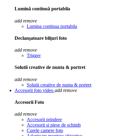
Lumină continuă portabila
add
remove
Lumina continua portabila
Declanşatoare bliţuri foto
add
remove
Trigger
Solutii creative de nunta & portret
add
remove
Solutii creative de nunta & portret
Accesorii foto video
add
remove
Accesorii Foto
add
remove
Accesorii prindere
Accesorii si piese de schimb
Curele camere foto
Adaptoare montura obiective