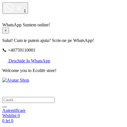
1
WhatsApp
Suntem online!
×
Salut! Cum te putem ajuta? Scrie-ne pe WhatsApp!
📞 +40759110001
Deschide în WhatsApp
Welcome you to Ecolife store!
Din respect pentru fotografie
Autentificare
Wishlist
0
0 lei
0