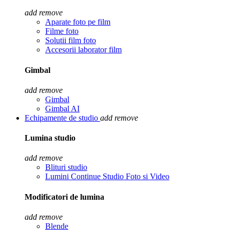
add
remove
Aparate foto pe film
Filme foto
Solutii film foto
Accesorii laborator film
Gimbal
add
remove
Gimbal
Gimbal AI
Echipamente de studio
add
remove
Lumina studio
add
remove
Blituri studio
Lumini Continue Studio Foto si Video
Modificatori de lumina
add
remove
Blende