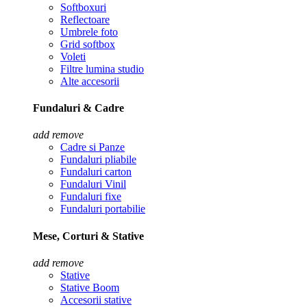
Softboxuri
Reflectoare
Umbrele foto
Grid softbox
Voleti
Filtre lumina studio
Alte accesorii
Fundaluri & Cadre
add
remove
Cadre si Panze
Fundaluri pliabile
Fundaluri carton
Fundaluri Vinil
Fundaluri fixe
Fundaluri portabilie
Mese, Corturi & Stative
add
remove
Stative
Stative Boom
Accesorii stative