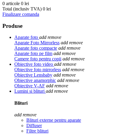
0 articole
0 lei
Total (inclusiv TVA)
0 lei
Finalizare comanda
Produse
Aparate foto
add
remove
Aparate Foto Mirrorless
add
remove
Aparate foto compacte
add
remove
Aparate foto pe film
add
remove
Camere foto pentru copii
add
remove
Obiective foto video
add
remove
Obiective foto mirrorless
add
remove
Obiective Lensbaby
add
remove
Obiective anamorphic
add
remove
Obiective V-AF
add
remove
Lumini si blituri
add
remove
Blituri
add
remove
Blituri externe pentru aparate
Diffuser
Filtre blituri