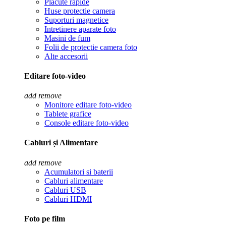
Placute rapide
Huse protectie camera
Suporturi magnetice
Intretinere aparate foto
Masini de fum
Folii de protectie camera foto
Alte accesorii
Editare foto-video
add
remove
Monitore editare foto-video
Tablete grafice
Console editare foto-video
Cabluri și Alimentare
add
remove
Acumulatori si baterii
Cabluri alimentare
Cabluri USB
Cabluri HDMI
Foto pe film