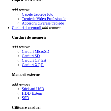
add
remove
Capete trepiede foto
Trepiede Video Profesionale
Accesorii diverese trepiede
Carduri și memorii
add
remove
Carduri de memorie
add
remove
Carduri MicroSD
Carduri SD
Carduri CF fast
Carduri XQD
Memorii externe
add
remove
Stick-uri USB
HDD Extern
SSD
Cititoare carduri