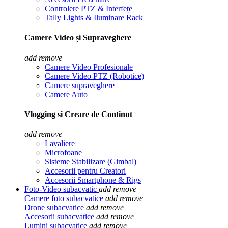
Controlere PTZ & Interfețe
Tally Lights & Iluminare Rack
Camere Video și Supraveghere
add
remove
Camere Video Profesionale
Camere Video PTZ (Robotice)
Camere supraveghere
Camere Auto
Vlogging si Creare de Continut
add
remove
Lavaliere
Microfoane
Sisteme Stabilizare (Gimbal)
Accesorii pentru Creatori
Accesorii Smartphone & Rigs
Foto-Video subacvatic
add
remove
Camere foto subacvatice
add
remove
Drone subacvatice
add
remove
Accesorii subacvatice
add
remove
Lumini subacvatice
add
remove