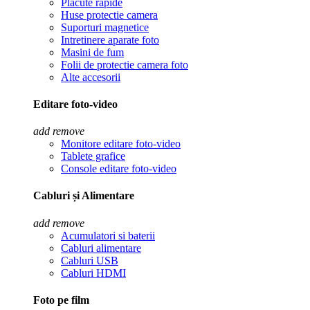
Placute rapide
Huse protectie camera
Suporturi magnetice
Intretinere aparate foto
Masini de fum
Folii de protectie camera foto
Alte accesorii
Editare foto-video
add
remove
Monitore editare foto-video
Tablete grafice
Console editare foto-video
Cabluri și Alimentare
add
remove
Acumulatori si baterii
Cabluri alimentare
Cabluri USB
Cabluri HDMI
Foto pe film