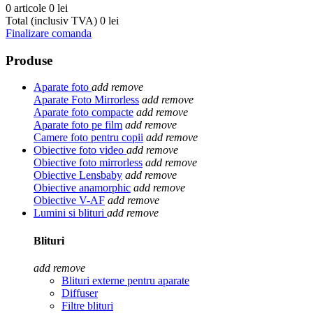
0 articole
0 lei
Total (inclusiv TVA)
0 lei
Finalizare comanda
Produse
Aparate foto
add
remove
Aparate Foto Mirrorless
add
remove
Aparate foto compacte
add
remove
Aparate foto pe film
add
remove
Camere foto pentru copii
add
remove
Obiective foto video
add
remove
Obiective foto mirrorless
add
remove
Obiective Lensbaby
add
remove
Obiective anamorphic
add
remove
Obiective V-AF
add
remove
Lumini si blituri
add
remove
Blituri
add
remove
Blituri externe pentru aparate
Diffuser
Filtre blituri