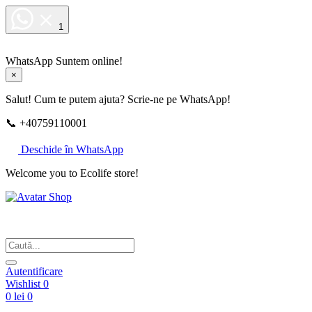
1
WhatsApp
Suntem online!
×
Salut! Cum te putem ajuta? Scrie-ne pe WhatsApp!
📞 +40759110001
Deschide în WhatsApp
Welcome you to Ecolife store!
Din respect pentru fotografie
Autentificare
Wishlist
0
0 lei
0