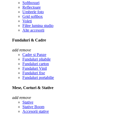
Softboxuri
Reflectoare
Umbrele foto
Grid softbox
Voleti
Filtre lumina studio
Alte accesorii
Fundaluri & Cadre
add
remove
Cadre si Panze
Fundaluri pliabile
Fundaluri carton
Fundaluri Vinil
Fundaluri fixe
Fundaluri portabilie
Mese, Corturi & Stative
add
remove
Stative
Stative Boom
Accesorii stative