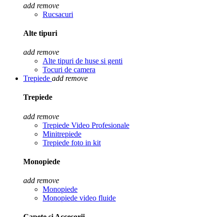
add
remove
Rucsacuri
Alte tipuri
add
remove
Alte tipuri de huse si genti
Tocuri de camera
Trepiede
add
remove
Trepiede
add
remove
Trepiede Video Profesionale
Minitrepiede
Trepiede foto in kit
Monopiede
add
remove
Monopiede
Monopiede video fluide
Capete si Accesorii