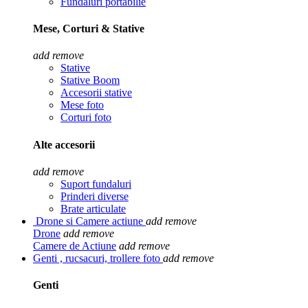
Fundaluri portabilie
Mese, Corturi & Stative
add
remove
Stative
Stative Boom
Accesorii stative
Mese foto
Corturi foto
Alte accesorii
add
remove
Suport fundaluri
Prinderi diverse
Brate articulate
Drone si Camere actiune
add
remove
Drone
add
remove
Camere de Actiune
add
remove
Genti , rucsacuri, trollere foto
add
remove
Genti