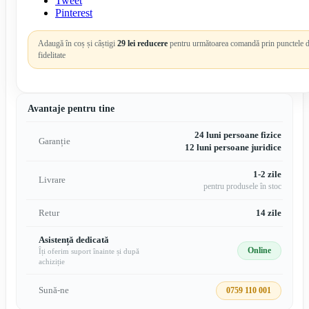
Tweet
Pinterest
Adaugă în coș și câștigi
29 lei reducere
pentru următoarea comandă prin punctele 
fidelitate
Avantaje pentru tine
24 luni persoane fizice
Garanție
12 luni persoane juridice
1-2 zile
Livrare
pentru produsele în stoc
Retur
14 zile
Asistență dedicată
Online
Îți oferim suport înainte și după
achiziție
Sună-ne
0759 110 001