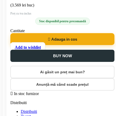
(3.569 lei buc)
Preț cu tva inclus
Stoc disponibil pentru precomandă
Cantitate

Adauga in cos
Add to wishlist
BUY NOW
Ai găsit un preț mai bun?
Anunță-mă când scade prețul

In stoc furnizor
Distribuiti
Distribuiti