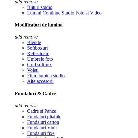
add
remove
Blituri studio
Lumini Continue Studio Foto si Video
Modificatori de lumina
add
remove
Blende
Softboxuri
Reflectoare
Umbrele foto
Grid softbox
Voleti
Filtre lumina studio
Alte accesorii
Fundaluri & Cadre
add
remove
Cadre si Panze
Fundaluri pliabile
Fundaluri carton
Fundaluri Vinil
Fundaluri fixe