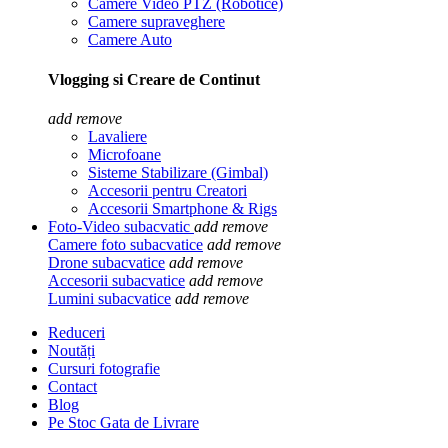
Camere Video PTZ (Robotice)
Camere supraveghere
Camere Auto
Vlogging si Creare de Continut
add
remove
Lavaliere
Microfoane
Sisteme Stabilizare (Gimbal)
Accesorii pentru Creatori
Accesorii Smartphone & Rigs
Foto-Video subacvatic
add
remove
Camere foto subacvatice
add
remove
Drone subacvatice
add
remove
Accesorii subacvatice
add
remove
Lumini subacvatice
add
remove
Reduceri
Noutăți
Cursuri fotografie
Contact
Blog
Pe Stoc Gata de Livrare