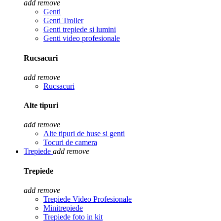
add
remove
Genti
Genti Troller
Genti trepiede si lumini
Genti video profesionale
Rucsacuri
add
remove
Rucsacuri
Alte tipuri
add
remove
Alte tipuri de huse si genti
Tocuri de camera
Trepiede
add
remove
Trepiede
add
remove
Trepiede Video Profesionale
Minitrepiede
Trepiede foto in kit