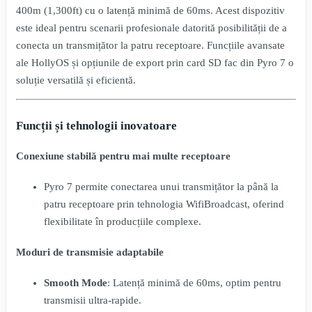
400m (1,300ft) cu o latență minimă de 60ms. Acest dispozitiv
este ideal pentru scenarii profesionale datorită posibilității de a
conecta un transmițător la patru receptoare. Funcțiile avansate
ale HollyOS și opțiunile de export prin card SD fac din Pyro 7 o
soluție versatilă și eficientă.
Funcții și tehnologii inovatoare
Conexiune stabilă pentru mai multe receptoare
Pyro 7 permite conectarea unui transmițător la până la
patru receptoare prin tehnologia WifiBroadcast, oferind
flexibilitate în producțiile complexe.
Moduri de transmisie adaptabile
Smooth Mode
: Latență minimă de 60ms, optim pentru
transmisii ultra-rapide.