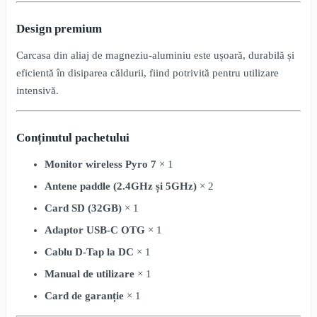
Design premium
Carcasa din aliaj de magneziu-aluminiu este ușoară, durabilă și
eficientă în disiparea căldurii, fiind potrivită pentru utilizare
intensivă.
Conținutul pachetului
Monitor wireless Pyro 7
× 1
Antene paddle (2.4GHz și 5GHz)
× 2
Card SD (32GB)
× 1
Adaptor USB-C OTG
× 1
Cablu D-Tap la DC
× 1
Manual de utilizare
× 1
Card de garanție
× 1