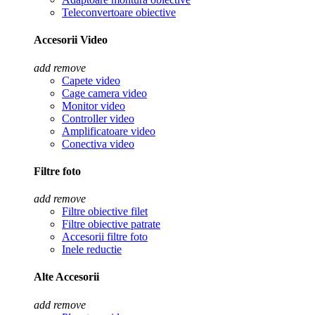
Teleconvertoare obiective
Accesorii Video
add
remove
Capete video
Cage camera video
Monitor video
Controller video
Amplificatoare video
Conectiva video
Filtre foto
add
remove
Filtre obiective filet
Filtre obiective patrate
Accesorii filtre foto
Inele reductie
Alte Accesorii
add
remove