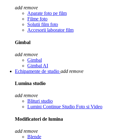
add
remove
Aparate foto pe film
Filme foto
Solutii film foto
Accesorii laborator film
Gimbal
add
remove
Gimbal
Gimbal AI
Echipamente de studio
add
remove
Lumina studio
add
remove
Blituri studio
Lumini Continue Studio Foto si Video
Modificatori de lumina
add
remove
Blende