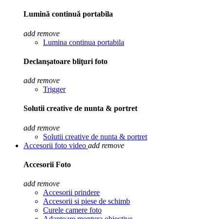
Lumină continuă portabila
add
remove
Lumina continua portabila
Declanşatoare bliţuri foto
add
remove
Trigger
Solutii creative de nunta & portret
add
remove
Solutii creative de nunta & portret
Accesorii foto video
add
remove
Accesorii Foto
add
remove
Accesorii prindere
Accesorii si piese de schimb
Curele camere foto
Adaptoare montura obiective