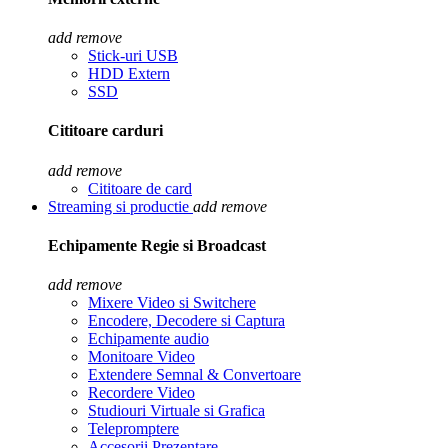
add
remove
Stick-uri USB
HDD Extern
SSD
Cititoare carduri
add
remove
Cititoare de card
Streaming si productie
add
remove
Echipamente Regie si Broadcast
add
remove
Mixere Video si Switchere
Encodere, Decodere si Captura
Echipamente audio
Monitoare Video
Extendere Semnal & Convertoare
Recordere Video
Studiouri Virtuale si Grafica
Telepromptere
Accesorii Prezentare