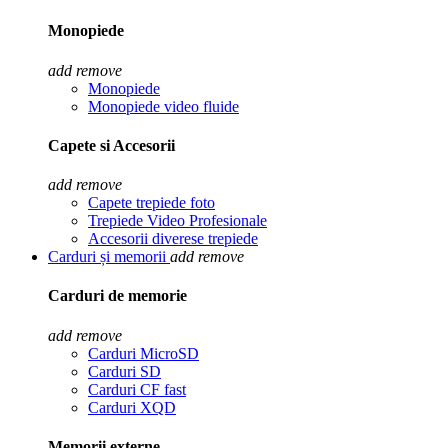
Monopiede
add
remove
Monopiede
Monopiede video fluide
Capete si Accesorii
add
remove
Capete trepiede foto
Trepiede Video Profesionale
Accesorii diverese trepiede
Carduri și memorii
add
remove
Carduri de memorie
add
remove
Carduri MicroSD
Carduri SD
Carduri CF fast
Carduri XQD
Memorii externe