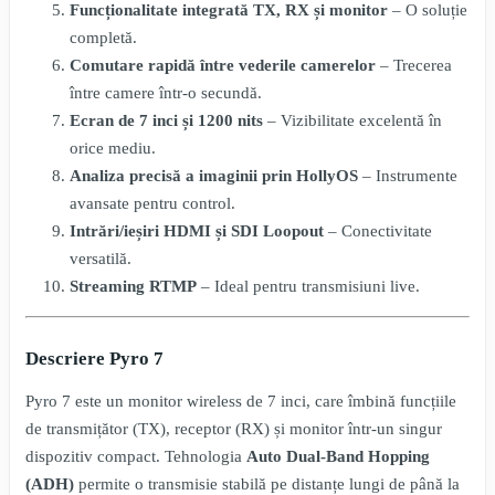
Funcționalitate integrată TX, RX și monitor
– O soluție
completă.
Comutare rapidă între vederile camerelor
– Trecerea
între camere într-o secundă.
Ecran de 7 inci și 1200 nits
– Vizibilitate excelentă în
orice mediu.
Analiza precisă a imaginii prin HollyOS
– Instrumente
avansate pentru control.
Intrări/ieșiri HDMI și SDI Loopout
– Conectivitate
versatilă.
Streaming RTMP
– Ideal pentru transmisiuni live.
Descriere Pyro 7
Pyro 7 este un monitor wireless de 7 inci, care îmbină funcțiile
de transmițător (TX), receptor (RX) și monitor într-un singur
dispozitiv compact. Tehnologia
Auto Dual-Band Hopping
(ADH)
permite o transmisie stabilă pe distanțe lungi de până la