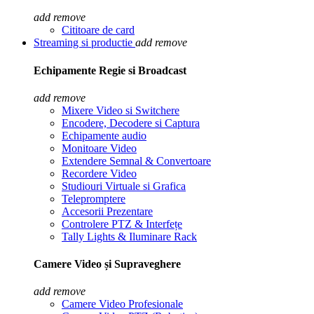
add
remove
Cititoare de card
Streaming si productie
add
remove
Echipamente Regie si Broadcast
add
remove
Mixere Video si Switchere
Encodere, Decodere si Captura
Echipamente audio
Monitoare Video
Extendere Semnal & Convertoare
Recordere Video
Studiouri Virtuale si Grafica
Telepromptere
Accesorii Prezentare
Controlere PTZ & Interfețe
Tally Lights & Iluminare Rack
Camere Video și Supraveghere
add
remove
Camere Video Profesionale