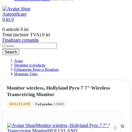
Autentificare
0 lei
0
0 articole
0 lei
Total (inclusiv TVA)
0 lei
Finalizare comanda
Search
Acasa
Streaming si productie
Echipamente Regie si Broadcast
Monitoare Video
Monitor wireless, Hollyland Pyro 7 7" Wireless
Transceiving Monitor
HOLLYLAND
Cod produs:
128681