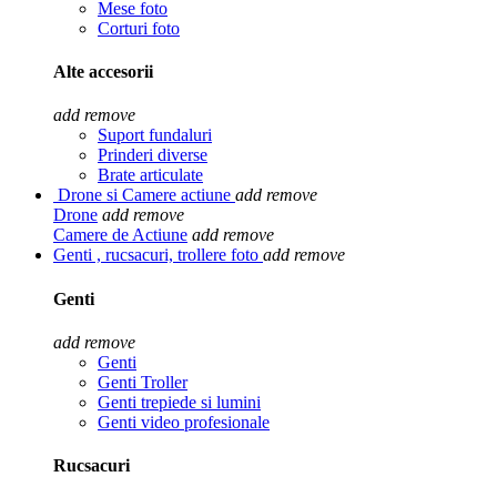
Mese foto
Corturi foto
Alte accesorii
add
remove
Suport fundaluri
Prinderi diverse
Brate articulate
Drone si Camere actiune
add
remove
Drone
add
remove
Camere de Actiune
add
remove
Genti , rucsacuri, trollere foto
add
remove
Genti
add
remove
Genti
Genti Troller
Genti trepiede si lumini
Genti video profesionale
Rucsacuri