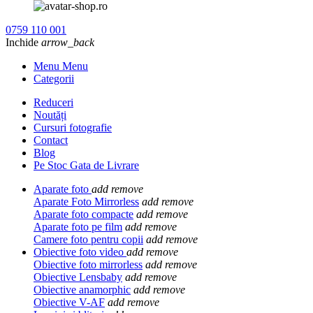
0759 110 001
Inchide
arrow_back
Menu Menu
Categorii
Reduceri
Noutăți
Cursuri fotografie
Contact
Blog
Pe Stoc Gata de Livrare
Aparate foto
add
remove
Aparate Foto Mirrorless
add
remove
Aparate foto compacte
add
remove
Aparate foto pe film
add
remove
Camere foto pentru copii
add
remove
Obiective foto video
add
remove
Obiective foto mirrorless
add
remove
Obiective Lensbaby
add
remove
Obiective anamorphic
add
remove
Obiective V-AF
add
remove