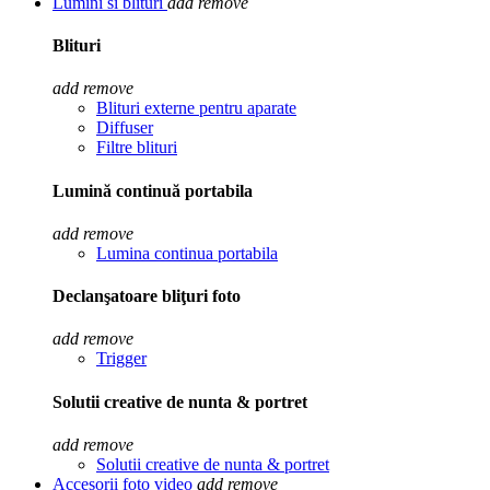
Lumini si blituri
add
remove
Blituri
add
remove
Blituri externe pentru aparate
Diffuser
Filtre blituri
Lumină continuă portabila
add
remove
Lumina continua portabila
Declanşatoare bliţuri foto
add
remove
Trigger
Solutii creative de nunta & portret
add
remove
Solutii creative de nunta & portret
Accesorii foto video
add
remove