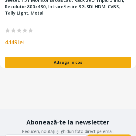
Seetec T51 Monitor Broadcast Rack 2RU Triplu 5 inch,
Rezolutie 800x480, Intrare/Iesire 3G-SDI HDMI CVBS,
Tally Light, Metal
4.149 lei
Adauga in cos
Abonează-te la newsletter
Reduceri, noutăți și ghiduri foto direct pe email.