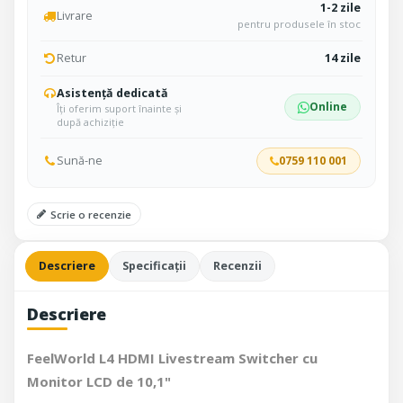
1-2 zile
Livrare
pentru produsele în stoc
Retur
14 zile
Asistență dedicată
Online
Îți oferim suport înainte și
după achiziție
Sună-ne
0759 110 001
Scrie o recenzie
Descriere
Specificații
Recenzii
Descriere
FeelWorld L4 HDMI Livestream Switcher cu
Monitor LCD de 10,1"