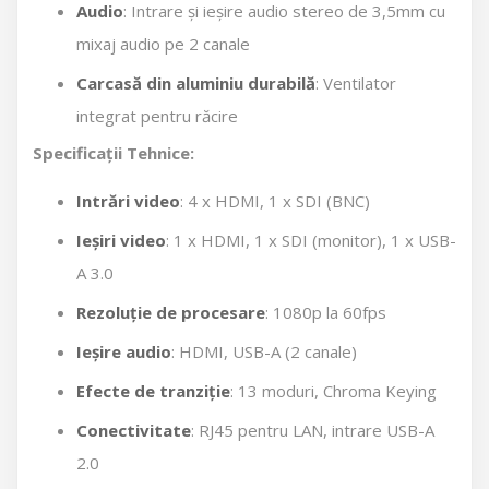
Audio
: Intrare și ieșire audio stereo de 3,5mm cu
mixaj audio pe 2 canale
Carcasă din aluminiu durabilă
: Ventilator
integrat pentru răcire
Specificații Tehnice:
Intrări video
: 4 x HDMI, 1 x SDI (BNC)
Ieșiri video
: 1 x HDMI, 1 x SDI (monitor), 1 x USB-
A 3.0
Rezoluție de procesare
: 1080p la 60fps
Ieșire audio
: HDMI, USB-A (2 canale)
Efecte de tranziție
: 13 moduri, Chroma Keying
Conectivitate
: RJ45 pentru LAN, intrare USB-A
2.0