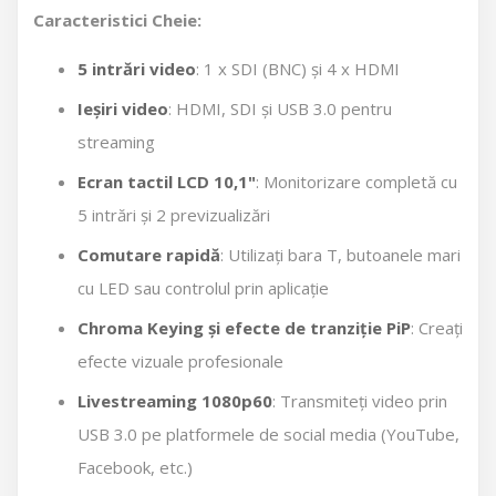
Caracteristici Cheie:
5 intrări video
: 1 x SDI (BNC) și 4 x HDMI
Ieșiri video
: HDMI, SDI și USB 3.0 pentru
streaming
Ecran tactil LCD 10,1"
: Monitorizare completă cu
5 intrări și 2 previzualizări
Comutare rapidă
: Utilizați bara T, butoanele mari
cu LED sau controlul prin aplicație
Chroma Keying și efecte de tranziție PiP
: Creați
efecte vizuale profesionale
Livestreaming 1080p60
: Transmiteți video prin
USB 3.0 pe platformele de social media (YouTube,
Facebook, etc.)