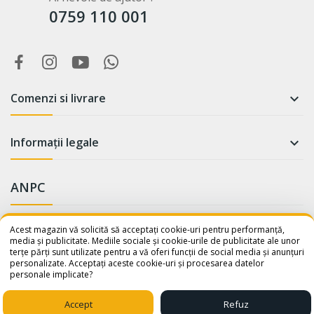
0759 110 001
Comenzi si livrare

Informații legale

ANPC
WhatsApp
Suntem online!
Acest magazin vă solicită să acceptați cookie-uri pentru performanță,
media și publicitate. Mediile sociale și cookie-urile de publicitate ale unor
terțe părți sunt utilizate pentru a vă oferi funcții de social media și anunțuri
Salut! Cum te putem ajuta? Scrie-
personalizate. Acceptați aceste cookie-uri și procesarea datelor
ne pe WhatsApp!
personale implicate?
📞 +40759110001
© 2026 - avatar-shop.ro was crafted with ♥ by
Sico Media
Accept
Refuz