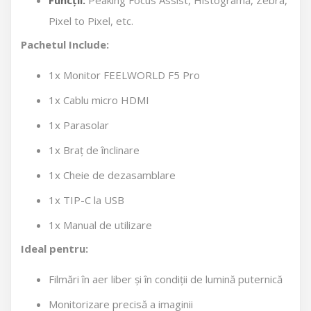
Funcții:
Peaking Focus Assist, Histogramă, Zebra,
Pixel to Pixel, etc.
Pachetul Include:
1x Monitor FEELWORLD F5 Pro
1x Cablu micro HDMI
1x Parasolar
1x Braț de înclinare
1x Cheie de dezasamblare
1x TIP-C la USB
1x Manual de utilizare
Ideal pentru:
Filmări în aer liber și în condiții de lumină puternică
Monitorizare precisă a imaginii