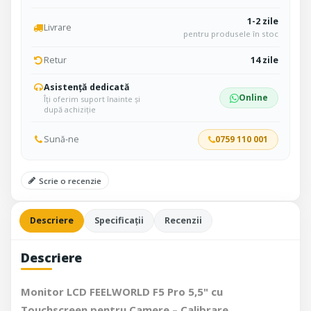
1-2 zile
Livrare
pentru produsele în stoc
Retur
14 zile
Asistență dedicată
Online
Îți oferim suport înainte și
după achiziție
Sună-ne
0759 110 001
Scrie o recenzie
Descriere
Specificații
Recenzii
Descriere
Monitor LCD FEELWORLD F5 Pro 5,5" cu
Touchscreen pentru Camere – Calibrare