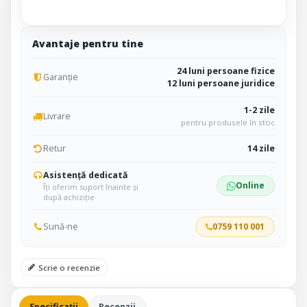
Avantaje pentru tine
24 luni persoane fizice
Garanție
12 luni persoane juridice
1-2 zile
Livrare
pentru produsele în stoc
Retur
14 zile
Asistență dedicată
Online
Îți oferim suport înainte și
după achiziție
Sună-ne
0759 110 001
Scrie o recenzie
Specificații
Recenzii