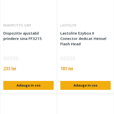
MANFROTTO GRIP
LASTOLITE
Dispozitiv ajustabil
Lastolite Ezybox II
prindere sina FF3215
Conector dedicat Hensel
Flash Head
233 lei
181 lei
Adauga in cos
Adauga in cos