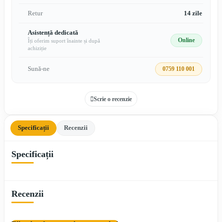
Retur
14 zile
Asistență dedicată
Online
Îți oferim suport înainte și după
achiziție
Sună-ne
0759 110 001
Scrie o recenzie
Specificații
Recenzii
Specificații
Recenzii