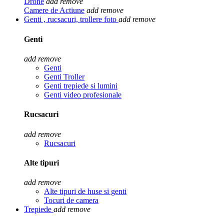
Drone
add
remove
Camere de Actiune
add
remove
Genti , rucsacuri, trollere foto
add
remove
Genti
add
remove
Genti
Genti Troller
Genti trepiede si lumini
Genti video profesionale
Rucsacuri
add
remove
Rucsacuri
Alte tipuri
add
remove
Alte tipuri de huse si genti
Tocuri de camera
Trepiede
add
remove