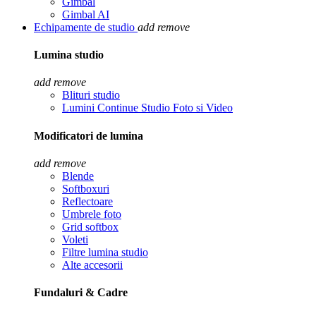
Gimbal
Gimbal AI
Echipamente de studio
add
remove
Lumina studio
add
remove
Blituri studio
Lumini Continue Studio Foto si Video
Modificatori de lumina
add
remove
Blende
Softboxuri
Reflectoare
Umbrele foto
Grid softbox
Voleti
Filtre lumina studio
Alte accesorii
Fundaluri & Cadre