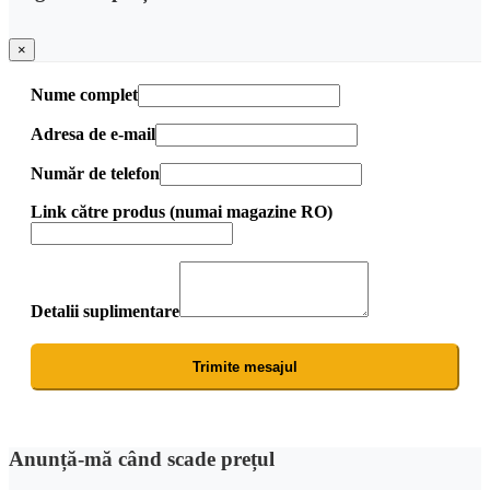
×
Nume complet
Adresa de e-mail
Număr de telefon
Link către produs (numai magazine RO)
Detalii suplimentare
Trimite mesajul
Anunță-mă când scade prețul