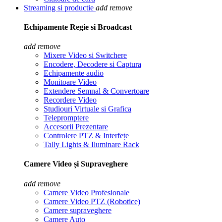
Streaming si productie
add
remove
Echipamente Regie si Broadcast
add
remove
Mixere Video si Switchere
Encodere, Decodere si Captura
Echipamente audio
Monitoare Video
Extendere Semnal & Convertoare
Recordere Video
Studiouri Virtuale si Grafica
Telepromptere
Accesorii Prezentare
Controlere PTZ & Interfețe
Tally Lights & Iluminare Rack
Camere Video și Supraveghere
add
remove
Camere Video Profesionale
Camere Video PTZ (Robotice)
Camere supraveghere
Camere Auto