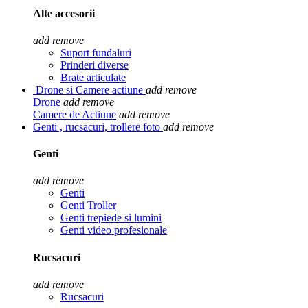
Alte accesorii
add
remove
Suport fundaluri
Prinderi diverse
Brate articulate
Drone si Camere actiune
add
remove
Drone
add
remove
Camere de Actiune
add
remove
Genti , rucsacuri, trollere foto
add
remove
Genti
add
remove
Genti
Genti Troller
Genti trepiede si lumini
Genti video profesionale
Rucsacuri
add
remove
Rucsacuri