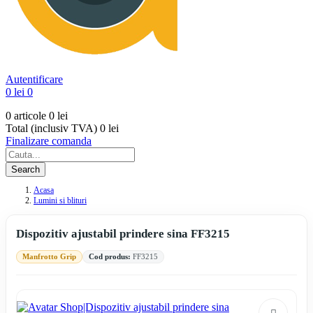
Autentificare
0 lei
0
0 articole
0 lei
Total (inclusiv TVA)
0 lei
Finalizare comanda
Search
Acasa
Lumini si blituri
Dispozitiv ajustabil prindere sina FF3215
Manfrotto Grip
Cod produs:
FF3215