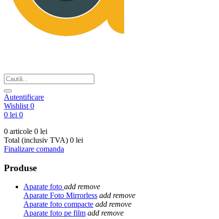
Din respect pentru fotografie
Autentificare
Wishlist
0
0 lei
0
0 articole
0 lei
Total (inclusiv TVA)
0 lei
Finalizare comanda
Produse
Aparate foto
add
remove
Aparate Foto Mirrorless
add
remove
Aparate foto compacte
add
remove
Aparate foto pe film
add
remove