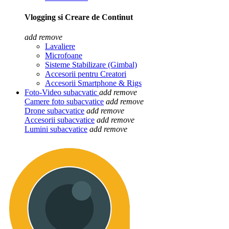
Vlogging si Creare de Continut
add
remove
Lavaliere
Microfoane
Sisteme Stabilizare (Gimbal)
Accesorii pentru Creatori
Accesorii Smartphone & Rigs
Foto-Video subacvatic
add
remove
Camere foto subacvatice
add
remove
Drone subacvatice
add
remove
Accesorii subacvatice
add
remove
Lumini subacvatice
add
remove