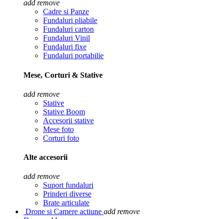
add
remove
Cadre si Panze
Fundaluri pliabile
Fundaluri carton
Fundaluri Vinil
Fundaluri fixe
Fundaluri portabilie
Mese, Corturi & Stative
add
remove
Stative
Stative Boom
Accesorii stative
Mese foto
Corturi foto
Alte accesorii
add
remove
Suport fundaluri
Prinderi diverse
Brate articulate
Drone si Camere actiune
add
remove