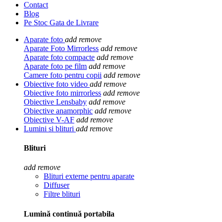
Contact
Blog
Pe Stoc Gata de Livrare
Aparate foto
add
remove
Aparate Foto Mirrorless
add
remove
Aparate foto compacte
add
remove
Aparate foto pe film
add
remove
Camere foto pentru copii
add
remove
Obiective foto video
add
remove
Obiective foto mirrorless
add
remove
Obiective Lensbaby
add
remove
Obiective anamorphic
add
remove
Obiective V-AF
add
remove
Lumini si blituri
add
remove
Blituri
add
remove
Blituri externe pentru aparate
Diffuser
Filtre blituri
Lumină continuă portabila