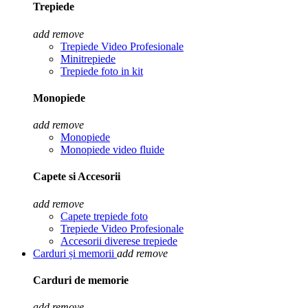
Trepiede
add
remove
Trepiede Video Profesionale
Minitrepiede
Trepiede foto in kit
Monopiede
add
remove
Monopiede
Monopiede video fluide
Capete si Accesorii
add
remove
Capete trepiede foto
Trepiede Video Profesionale
Accesorii diverese trepiede
Carduri și memorii
add
remove
Carduri de memorie
add
remove