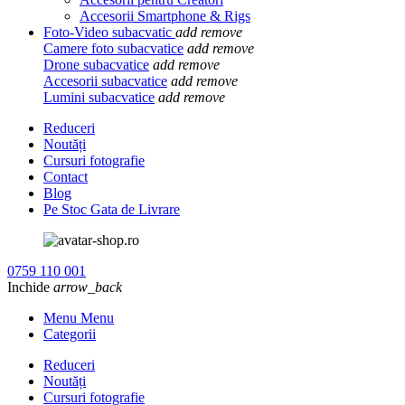
Accesorii Smartphone & Rigs
Foto-Video subacvatic
add
remove
Camere foto subacvatice
add
remove
Drone subacvatice
add
remove
Accesorii subacvatice
add
remove
Lumini subacvatice
add
remove
Reduceri
Noutăți
Cursuri fotografie
Contact
Blog
Pe Stoc Gata de Livrare
0759 110 001
Inchide
arrow_back
Menu Menu
Categorii
Reduceri
Noutăți
Cursuri fotografie