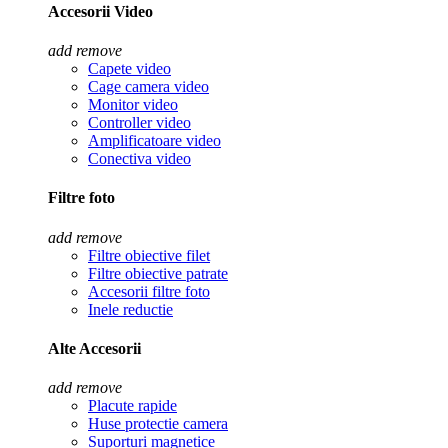
Accesorii Video
add
remove
Capete video
Cage camera video
Monitor video
Controller video
Amplificatoare video
Conectiva video
Filtre foto
add
remove
Filtre obiective filet
Filtre obiective patrate
Accesorii filtre foto
Inele reductie
Alte Accesorii
add
remove
Placute rapide
Huse protectie camera
Suporturi magnetice