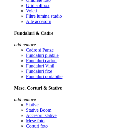
Umbrele foto
Grid softbox
Voleti
Filtre lumina studio
Alte accesorii
Fundaluri & Cadre
add
remove
Cadre si Panze
Fundaluri pliabile
Fundaluri carton
Fundaluri Vinil
Fundaluri fixe
Fundaluri portabilie
Mese, Corturi & Stative
add
remove
Stative
Stative Boom
Accesorii stative
Mese foto
Corturi foto