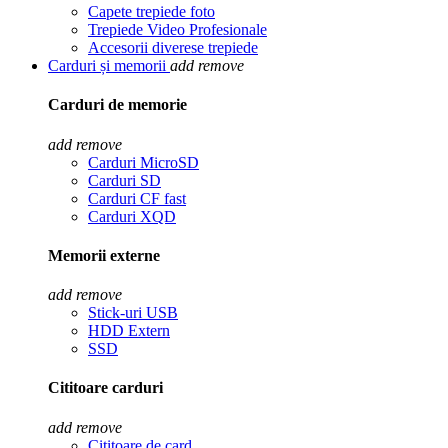
Capete trepiede foto
Trepiede Video Profesionale
Accesorii diverese trepiede
Carduri și memorii
add
remove
Carduri de memorie
add
remove
Carduri MicroSD
Carduri SD
Carduri CF fast
Carduri XQD
Memorii externe
add
remove
Stick-uri USB
HDD Extern
SSD
Cititoare carduri
add
remove
Cititoare de card