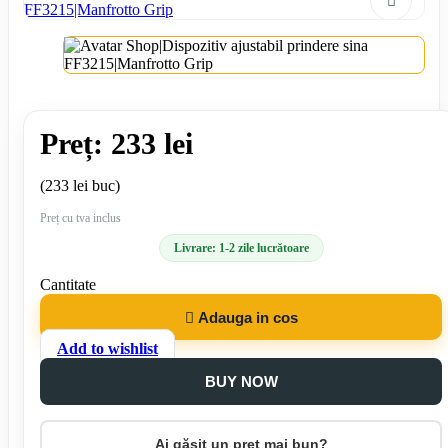
Preț: 233 lei
(233 lei buc)
Preț cu tva inclus
Livrare: 1-2 zile lucrătoare
Cantitate

Adauga in cos
Add to wishlist
BUY NOW
Ai găsit un preț mai bun?