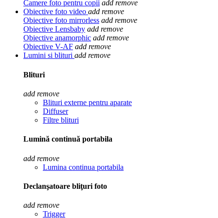
Camere foto pentru copii
add
remove
Obiective foto video
add
remove
Obiective foto mirrorless
add
remove
Obiective Lensbaby
add
remove
Obiective anamorphic
add
remove
Obiective V-AF
add
remove
Lumini si blituri
add
remove
Blituri
add
remove
Blituri externe pentru aparate
Diffuser
Filtre blituri
Lumină continuă portabila
add
remove
Lumina continua portabila
Declanşatoare bliţuri foto
add
remove
Trigger