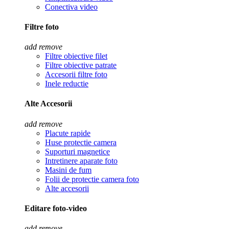
Conectiva video
Filtre foto
add
remove
Filtre obiective filet
Filtre obiective patrate
Accesorii filtre foto
Inele reductie
Alte Accesorii
add
remove
Placute rapide
Huse protectie camera
Suporturi magnetice
Intretinere aparate foto
Masini de fum
Folii de protectie camera foto
Alte accesorii
Editare foto-video
add
remove