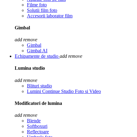
Filme foto
Solutii film foto
Accesorii laborator film
Gimbal
add
remove
Gimbal
Gimbal AI
Echipamente de studio
add
remove
Lumina studio
add
remove
Blituri studio
Lumini Continue Studio Foto si Video
Modificatori de lumina
add
remove
Blende
Softboxuri
Reflectoare