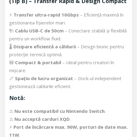
(Tip B) – Transfer Rapid & Design Compact
⚡
Transfer ultra-rapid 10Gbps
– Eficiență maximă în
gestionarea fișierelor mari.
🔌
Cablu USB-C de 50cm
– Conectare stabilă și flexibilă
pentru un workflow fluid.
🌡
Disipare eficientă a căldurii
– Design bionic pentru
protecție termică optimă.
🎒
Compact & portabil
– Ideal pentru creatori în
mișcare.
📏
Spațiu de lucru organizat
– Dock-ul independent
gestionează cablurile eficient.
Notă:
⚠
Nu este compatibil cu Nintendo Switch
.
⚠
Nu acceptă carduri XQD
.
⚡
Port de încărcare max. 90W, porturi de date max.
11W
.