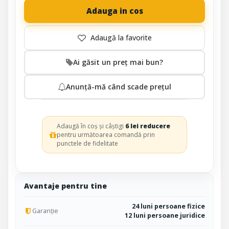
Adauga in cos
Ai găsit un preț mai bun?
Anunță-mă când scade prețul
Adaugă în coș și câștigi
6 lei reducere
pentru următoarea comandă prin
punctele de fidelitate
Avantaje pentru tine
24 luni persoane fizice
Garanție
12 luni persoane juridice