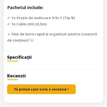
Pachetul include:
✔
1x Stație de andocare 9-în-1 (Tip B)
✔
1x Cablu 20G (0,5m)
🔹
Flux de lucru rapid și organizat pentru creatorii
de conținut!
🚀
Specificații
Recenzii
Fii primul care scrie o recenzie !