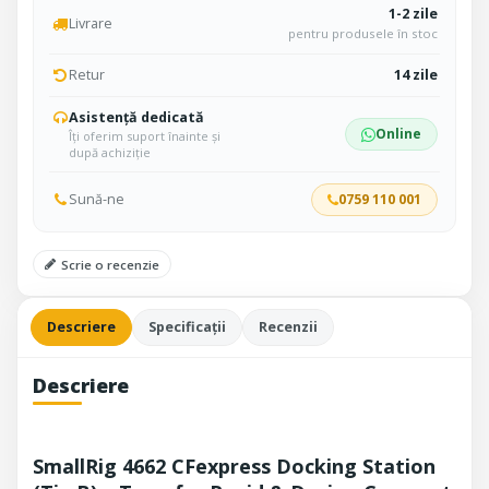
1-2 zile
Livrare
pentru produsele în stoc
Retur
14 zile
Asistență dedicată
Online
Îți oferim suport înainte și
după achiziție
Sună-ne
0759 110 001
Scrie o recenzie
Descriere
Specificații
Recenzii
Descriere
SmallRig 4662 CFexpress Docking Station