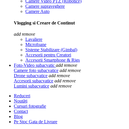
Camere Video PTZ (Robotice)
Camere supraveghere
Camere Auto
Vlogging si Creare de Continut
add
remove
Lavaliere
Microfoane
Sisteme Stabilizare (Gimbal)
Accesorii pentru Creatori
Accesorii Smartphone & Rigs
Foto-Video subacvatic
add
remove
Camere foto subacvatice
add
remove
Drone subacvatice
add
remove
Accesorii subacvatice
add
remove
Lumini subacvatice
add
remove
Reduceri
Noutăți
Cursuri fotografie
Contact
Blog
Pe Stoc Gata de Livrare