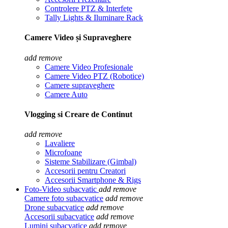
Controlere PTZ & Interfețe
Tally Lights & Iluminare Rack
Camere Video și Supraveghere
add
remove
Camere Video Profesionale
Camere Video PTZ (Robotice)
Camere supraveghere
Camere Auto
Vlogging si Creare de Continut
add
remove
Lavaliere
Microfoane
Sisteme Stabilizare (Gimbal)
Accesorii pentru Creatori
Accesorii Smartphone & Rigs
Foto-Video subacvatic
add
remove
Camere foto subacvatice
add
remove
Drone subacvatice
add
remove
Accesorii subacvatice
add
remove
Lumini subacvatice
add
remove