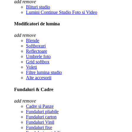
add
remove
Blituri studio
Lumini Continue Studio Foto si Video
Modificatori de lumina
add
remove
Blende
Softboxuri
Reflectoare
Umbrele foto
Grid softbox
Voleti
Filtre lumina studio
Alte accesorii
Fundaluri & Cadre
add
remove
Cadre si Panze
Fundaluri pliabile
Fundaluri carton
Fundaluri Vinil
Fundaluri fixe