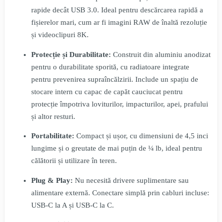
rapide decât USB 3.0. Ideal pentru descărcarea rapidă a
fișierelor mari, cum ar fi imagini RAW de înaltă rezoluție
și videoclipuri 8K.
Protecție și Durabilitate:
Construit din aluminiu anodizat
pentru o durabilitate sporită, cu radiatoare integrate
pentru prevenirea supraîncălzirii. Include un spațiu de
stocare intern cu capac de capăt cauciucat pentru
protecție împotriva loviturilor, impacturilor, apei, prafului
și altor resturi.
Portabilitate:
Compact și ușor, cu dimensiuni de 4,5 inci
lungime și o greutate de mai puțin de ¼ lb, ideal pentru
călătorii și utilizare în teren.
Plug & Play:
Nu necesită drivere suplimentare sau
alimentare externă. Conectare simplă prin cabluri incluse:
USB-C la A și USB-C la C.