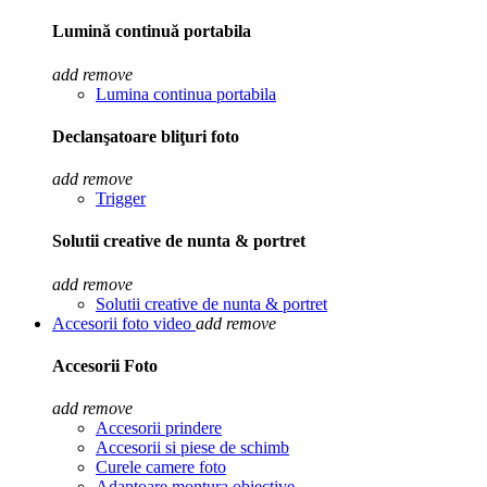
Lumină continuă portabila
add
remove
Lumina continua portabila
Declanşatoare bliţuri foto
add
remove
Trigger
Solutii creative de nunta & portret
add
remove
Solutii creative de nunta & portret
Accesorii foto video
add
remove
Accesorii Foto
add
remove
Accesorii prindere
Accesorii si piese de schimb
Curele camere foto
Adaptoare montura obiective