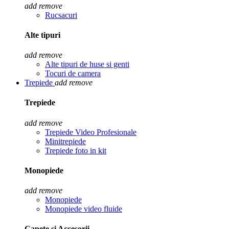
add
remove
Rucsacuri
Alte tipuri
add
remove
Alte tipuri de huse si genti
Tocuri de camera
Trepiede
add
remove
Trepiede
add
remove
Trepiede Video Profesionale
Minitrepiede
Trepiede foto in kit
Monopiede
add
remove
Monopiede
Monopiede video fluide
Capete si Accesorii