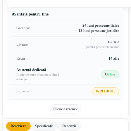
Avantaje pentru tine
24 luni persoane fizice
Garanție
12 luni persoane juridice
1-2 zile
Livrare
pentru produsele în stoc
Retur
14 zile
Asistență dedicată
Online
Îți oferim suport înainte și după
achiziție
Sună-ne
0759 110 001
Scrie o recenzie
Descriere
Specificații
Recenzii