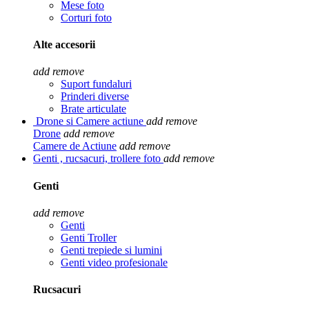
Mese foto
Corturi foto
Alte accesorii
add
remove
Suport fundaluri
Prinderi diverse
Brate articulate
Drone si Camere actiune
add
remove
Drone
add
remove
Camere de Actiune
add
remove
Genti , rucsacuri, trollere foto
add
remove
Genti
add
remove
Genti
Genti Troller
Genti trepiede si lumini
Genti video profesionale
Rucsacuri