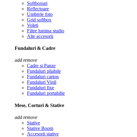
Softboxuri
Reflectoare
Umbrele foto
Grid softbox
Voleti
Filtre lumina studio
Alte accesorii
Fundaluri & Cadre
add
remove
Cadre si Panze
Fundaluri pliabile
Fundaluri carton
Fundaluri Vinil
Fundaluri fixe
Fundaluri portabilie
Mese, Corturi & Stative
add
remove
Stative
Stative Boom
Accesorii stative