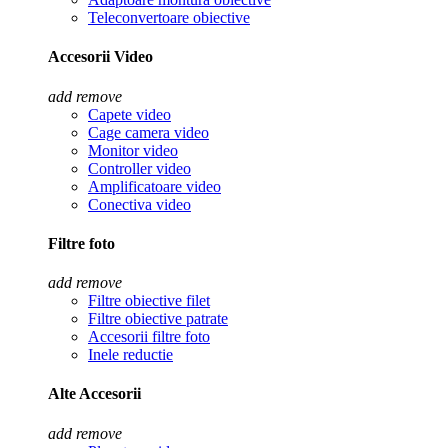
Teleconvertoare obiective
Accesorii Video
add
remove
Capete video
Cage camera video
Monitor video
Controller video
Amplificatoare video
Conectiva video
Filtre foto
add
remove
Filtre obiective filet
Filtre obiective patrate
Accesorii filtre foto
Inele reductie
Alte Accesorii
add
remove