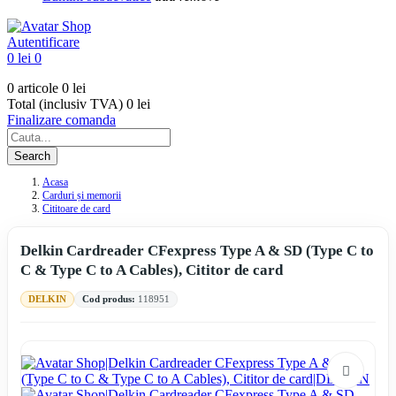
Autentificare
0 lei
0
0 articole
0 lei
Total (inclusiv TVA)
0 lei
Finalizare comanda
Search
Acasa
Carduri și memorii
Cititoare de card
Delkin Cardreader CFexpress Type A & SD (Type C to
C & Type C to A Cables), Cititor de card
DELKIN
Cod produs:
118951