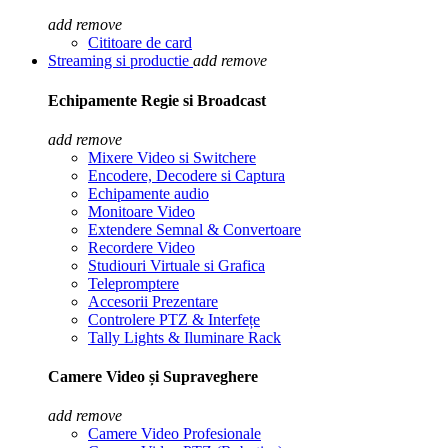
add
remove
Cititoare de card
Streaming si productie
add
remove
Echipamente Regie si Broadcast
add
remove
Mixere Video si Switchere
Encodere, Decodere si Captura
Echipamente audio
Monitoare Video
Extendere Semnal & Convertoare
Recordere Video
Studiouri Virtuale si Grafica
Telepromptere
Accesorii Prezentare
Controlere PTZ & Interfețe
Tally Lights & Iluminare Rack
Camere Video și Supraveghere
add
remove
Camere Video Profesionale