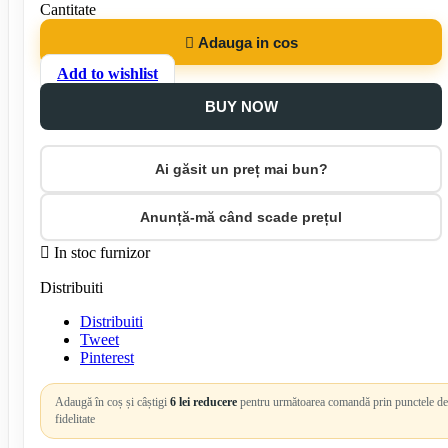
Cantitate

Adauga in cos
Add to wishlist
BUY NOW
Ai găsit un preț mai bun?
Anunță-mă când scade prețul

In stoc furnizor
Distribuiti
Distribuiti
Tweet
Pinterest
Adaugă în coș și câștigi
6 lei reducere
pentru următoarea comandă prin punctele de
fidelitate