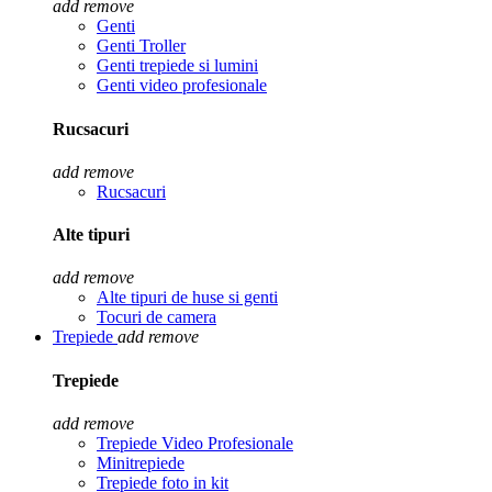
add
remove
Genti
Genti Troller
Genti trepiede si lumini
Genti video profesionale
Rucsacuri
add
remove
Rucsacuri
Alte tipuri
add
remove
Alte tipuri de huse si genti
Tocuri de camera
Trepiede
add
remove
Trepiede
add
remove
Trepiede Video Profesionale
Minitrepiede
Trepiede foto in kit