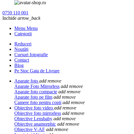
0759 110 001
Inchide
arrow_back
Menu Menu
Categorii
Reduceri
Noutăți
Cursuri fotografie
Contact
Blog
Pe Stoc Gata de Livrare
Aparate foto
add
remove
Aparate Foto Mirrorless
add
remove
Aparate foto compacte
add
remove
Aparate foto pe film
add
remove
Camere foto pentru copii
add
remove
Obiective foto video
add
remove
Obiective foto mirrorless
add
remove
Obiective Lensbaby
add
remove
Obiective anamorphic
add
remove
Obiective V-AF
add
remove