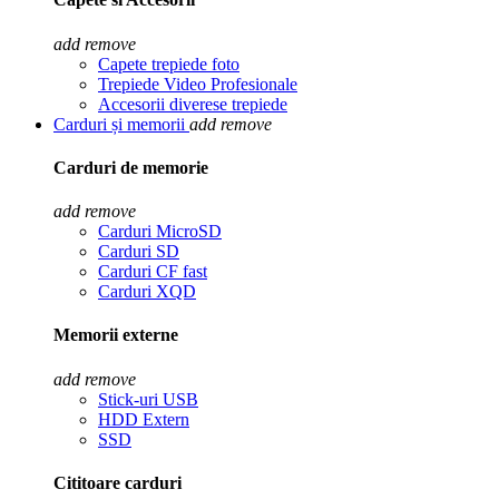
add
remove
Capete trepiede foto
Trepiede Video Profesionale
Accesorii diverese trepiede
Carduri și memorii
add
remove
Carduri de memorie
add
remove
Carduri MicroSD
Carduri SD
Carduri CF fast
Carduri XQD
Memorii externe
add
remove
Stick-uri USB
HDD Extern
SSD
Cititoare carduri