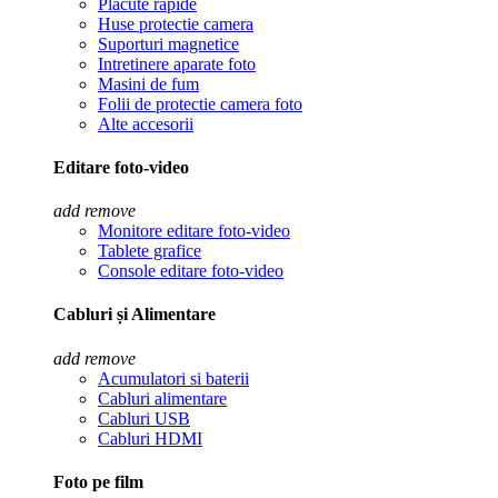
Placute rapide
Huse protectie camera
Suporturi magnetice
Intretinere aparate foto
Masini de fum
Folii de protectie camera foto
Alte accesorii
Editare foto-video
add
remove
Monitore editare foto-video
Tablete grafice
Console editare foto-video
Cabluri și Alimentare
add
remove
Acumulatori si baterii
Cabluri alimentare
Cabluri USB
Cabluri HDMI
Foto pe film