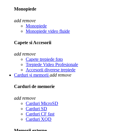
Monopiede
add
remove
Monopiede
Monopiede video fluide
Capete si Accesorii
add
remove
Capete trepiede foto
Trepiede Video Profesionale
Accesorii diverese trepiede
Carduri și memorii
add
remove
Carduri de memorie
add
remove
Carduri MicroSD
Carduri SD
Carduri CF fast
Carduri XQD
Memorii externe