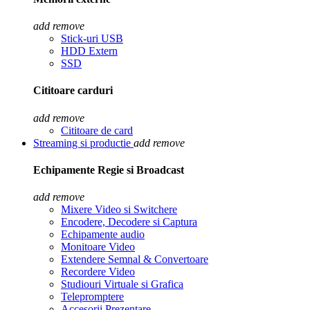
add
remove
Stick-uri USB
HDD Extern
SSD
Cititoare carduri
add
remove
Cititoare de card
Streaming si productie
add
remove
Echipamente Regie si Broadcast
add
remove
Mixere Video si Switchere
Encodere, Decodere si Captura
Echipamente audio
Monitoare Video
Extendere Semnal & Convertoare
Recordere Video
Studiouri Virtuale si Grafica
Telepromptere
Accesorii Prezentare