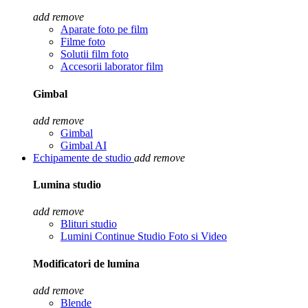
add
remove
Aparate foto pe film
Filme foto
Solutii film foto
Accesorii laborator film
Gimbal
add
remove
Gimbal
Gimbal AI
Echipamente de studio
add
remove
Lumina studio
add
remove
Blituri studio
Lumini Continue Studio Foto si Video
Modificatori de lumina
add
remove
Blende