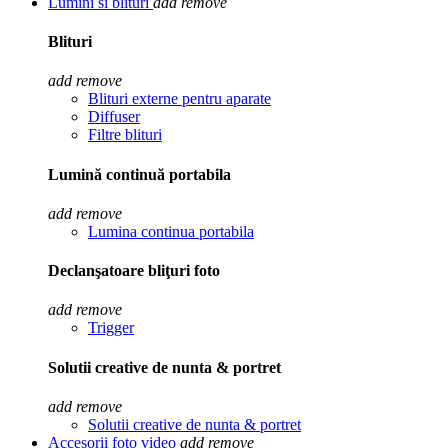
Lumini si blituri
add
remove
Blituri
add
remove
Blituri externe pentru aparate
Diffuser
Filtre blituri
Lumină continuă portabila
add
remove
Lumina continua portabila
Declanşatoare bliţuri foto
add
remove
Trigger
Solutii creative de nunta & portret
add
remove
Solutii creative de nunta & portret
Accesorii foto video
add
remove