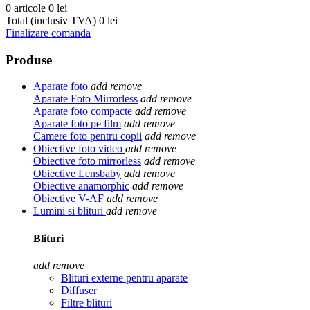
0 articole
0 lei
Total (inclusiv TVA)
0 lei
Finalizare comanda
Produse
Aparate foto
add
remove
Aparate Foto Mirrorless
add
remove
Aparate foto compacte
add
remove
Aparate foto pe film
add
remove
Camere foto pentru copii
add
remove
Obiective foto video
add
remove
Obiective foto mirrorless
add
remove
Obiective Lensbaby
add
remove
Obiective anamorphic
add
remove
Obiective V-AF
add
remove
Lumini si blituri
add
remove
Blituri
add
remove
Blituri externe pentru aparate
Diffuser
Filtre blituri