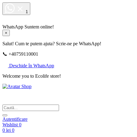
1
WhatsApp
Suntem online!
×
Salut! Cum te putem ajuta? Scrie-ne pe WhatsApp!
📞 +40759110001
Deschide în WhatsApp
Welcome you to Ecolife store!
Din respect pentru fotografie
Autentificare
Wishlist
0
0 lei
0