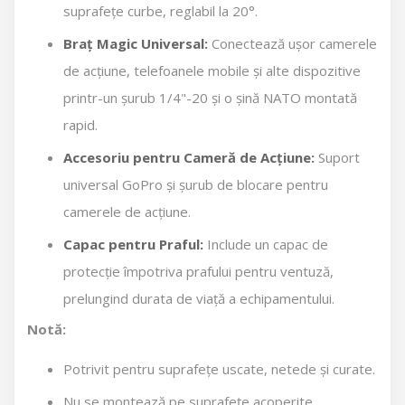
suprafețe curbe, reglabil la 20°.
Braț Magic Universal:
Conectează ușor camerele
de acțiune, telefoanele mobile și alte dispozitive
printr-un șurub 1/4"-20 și o șină NATO montată
rapid.
Accesoriu pentru Cameră de Acțiune:
Suport
universal GoPro și șurub de blocare pentru
camerele de acțiune.
Capac pentru Praful:
Include un capac de
protecție împotriva prafului pentru ventuză,
prelungind durata de viață a echipamentului.
Notă:
Potrivit pentru suprafețe uscate, netede și curate.
Nu se montează pe suprafețe acoperite,