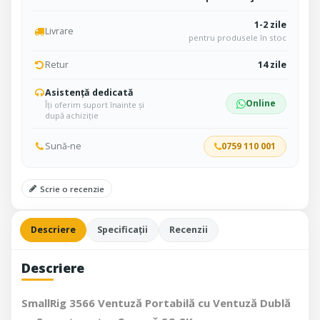
1-2 zile
Livrare
pentru produsele în stoc
Retur
14 zile
Asistență dedicată
Online
Îți oferim suport înainte și
după achiziție
Sună-ne
0759 110 001
Scrie o recenzie
Descriere
Specificații
Recenzii
Descriere
SmallRig 3566 Ventuză Portabilă cu Ventuză Dublă