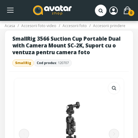
0
Acasa
Accesorii foto video
Accesorii foto
Accesorii prindere
SmallRig 3566 Suction Cup Portable Dual
with Camera Mount SC-2K, Suport cu o
ventuza pentru camera foto
SmallRig
Cod produs:
120707