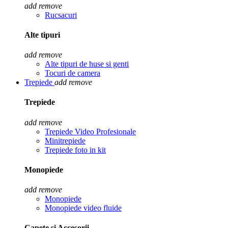
add
remove
Rucsacuri
Alte tipuri
add
remove
Alte tipuri de huse si genti
Tocuri de camera
Trepiede
add
remove
Trepiede
add
remove
Trepiede Video Profesionale
Minitrepiede
Trepiede foto in kit
Monopiede
add
remove
Monopiede
Monopiede video fluide
Capete si Accesorii