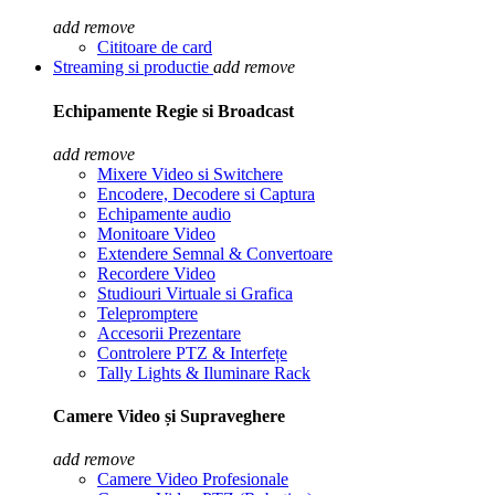
add
remove
Cititoare de card
Streaming si productie
add
remove
Echipamente Regie si Broadcast
add
remove
Mixere Video si Switchere
Encodere, Decodere si Captura
Echipamente audio
Monitoare Video
Extendere Semnal & Convertoare
Recordere Video
Studiouri Virtuale si Grafica
Telepromptere
Accesorii Prezentare
Controlere PTZ & Interfețe
Tally Lights & Iluminare Rack
Camere Video și Supraveghere
add
remove
Camere Video Profesionale