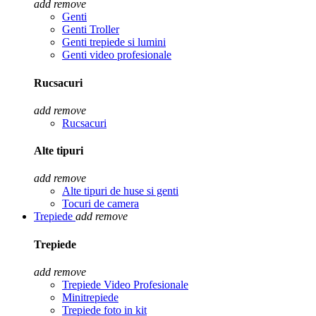
add
remove
Genti
Genti Troller
Genti trepiede si lumini
Genti video profesionale
Rucsacuri
add
remove
Rucsacuri
Alte tipuri
add
remove
Alte tipuri de huse si genti
Tocuri de camera
Trepiede
add
remove
Trepiede
add
remove
Trepiede Video Profesionale
Minitrepiede
Trepiede foto in kit