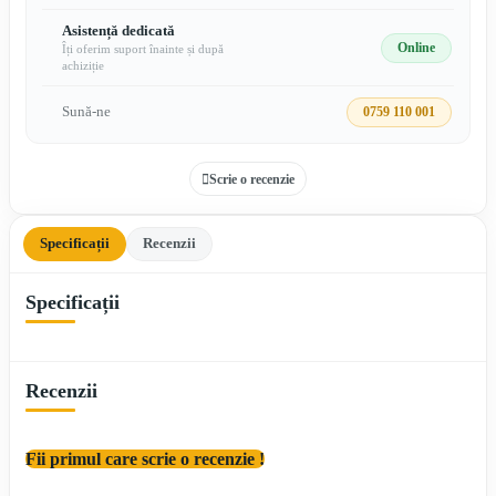
Asistență dedicată
Online
Îți oferim suport înainte și după
achiziție
Sună-ne
0759 110 001
Scrie o recenzie
Specificații
Recenzii
Specificații
Recenzii
Fii primul care scrie o recenzie !