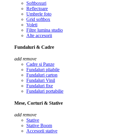
Softboxuri
Reflectoare
Umbrele foto
Grid softbox
Voleti
Filtre lumina studio
Alte accesorii
Fundaluri & Cadre
add
remove
Cadre si Panze
Fundaluri pliabile
Fundaluri carton
Fundaluri Vinil
Fundaluri fixe
Fundaluri portabilie
Mese, Corturi & Stative
add
remove
Stative
Stative Boom
Accesorii stative