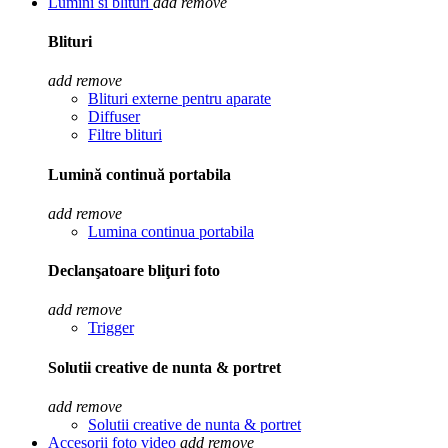
Lumini si blituri
add
remove
Blituri
add
remove
Blituri externe pentru aparate
Diffuser
Filtre blituri
Lumină continuă portabila
add
remove
Lumina continua portabila
Declanşatoare bliţuri foto
add
remove
Trigger
Solutii creative de nunta & portret
add
remove
Solutii creative de nunta & portret
Accesorii foto video
add
remove