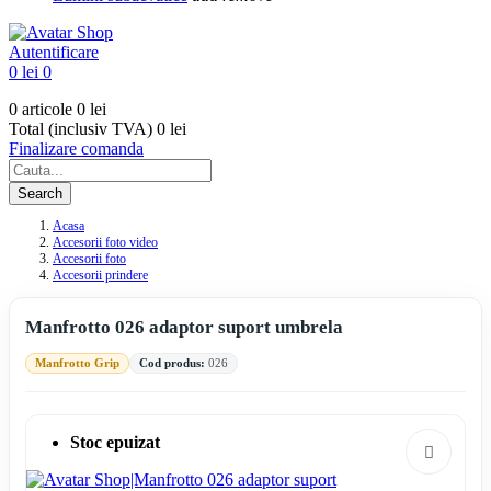
Autentificare
0 lei
0
0 articole
0 lei
Total (inclusiv TVA)
0 lei
Finalizare comanda
Search
Acasa
Accesorii foto video
Accesorii foto
Accesorii prindere
Manfrotto 026 adaptor suport umbrela
Manfrotto Grip
Cod produs:
026
Stoc epuizat