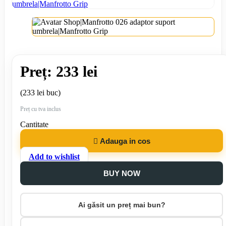
Preț: 233 lei
(233 lei buc)
Preț cu tva inclus
Cantitate

Adauga in cos
Add to wishlist
BUY NOW
Ai găsit un preț mai bun?