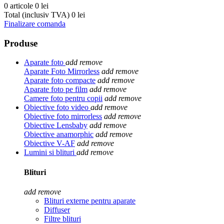
0 articole
0 lei
Total (inclusiv TVA)
0 lei
Finalizare comanda
Produse
Aparate foto
add
remove
Aparate Foto Mirrorless
add
remove
Aparate foto compacte
add
remove
Aparate foto pe film
add
remove
Camere foto pentru copii
add
remove
Obiective foto video
add
remove
Obiective foto mirrorless
add
remove
Obiective Lensbaby
add
remove
Obiective anamorphic
add
remove
Obiective V-AF
add
remove
Lumini si blituri
add
remove
Blituri
add
remove
Blituri externe pentru aparate
Diffuser
Filtre blituri