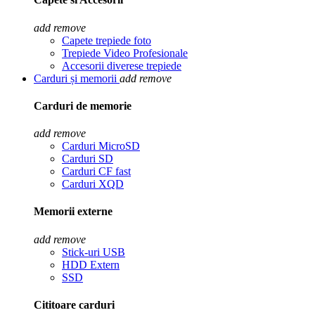
add
remove
Capete trepiede foto
Trepiede Video Profesionale
Accesorii diverese trepiede
Carduri și memorii
add
remove
Carduri de memorie
add
remove
Carduri MicroSD
Carduri SD
Carduri CF fast
Carduri XQD
Memorii externe
add
remove
Stick-uri USB
HDD Extern
SSD
Cititoare carduri