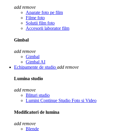
add
remove
Aparate foto pe film
Filme foto
Solutii film foto
Accesorii laborator film
Gimbal
add
remove
Gimbal
Gimbal AI
Echipamente de studio
add
remove
Lumina studio
add
remove
Blituri studio
Lumini Continue Studio Foto si Video
Modificatori de lumina
add
remove
Blende