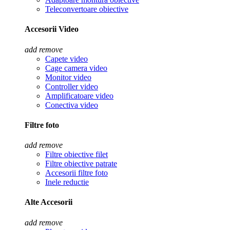
Teleconvertoare obiective
Accesorii Video
add
remove
Capete video
Cage camera video
Monitor video
Controller video
Amplificatoare video
Conectiva video
Filtre foto
add
remove
Filtre obiective filet
Filtre obiective patrate
Accesorii filtre foto
Inele reductie
Alte Accesorii
add
remove