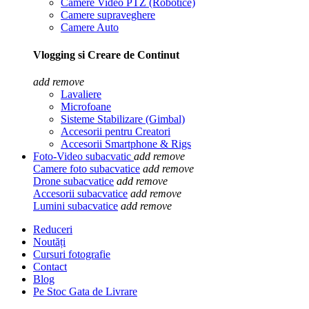
Camere Video PTZ (Robotice)
Camere supraveghere
Camere Auto
Vlogging si Creare de Continut
add
remove
Lavaliere
Microfoane
Sisteme Stabilizare (Gimbal)
Accesorii pentru Creatori
Accesorii Smartphone & Rigs
Foto-Video subacvatic
add
remove
Camere foto subacvatice
add
remove
Drone subacvatice
add
remove
Accesorii subacvatice
add
remove
Lumini subacvatice
add
remove
Reduceri
Noutăți
Cursuri fotografie
Contact
Blog
Pe Stoc Gata de Livrare