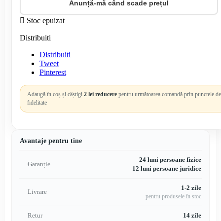
Anunță-mă când scade prețul

Stoc epuizat
Distribuiti
Distribuiti
Tweet
Pinterest
Adaugă în coș și câștigi
2 lei reducere
pentru următoarea comandă prin punctele de
fidelitate
Avantaje pentru tine
24 luni persoane fizice
Garanție
12 luni persoane juridice
1-2 zile
Livrare
pentru produsele în stoc
Retur
14 zile