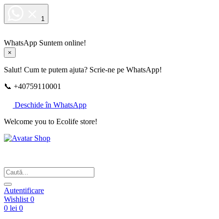
1
WhatsApp
Suntem online!
×
Salut! Cum te putem ajuta? Scrie-ne pe WhatsApp!
📞 +40759110001
Deschide în WhatsApp
Welcome you to Ecolife store!
Din respect pentru fotografie
Autentificare
Wishlist
0
0 lei
0