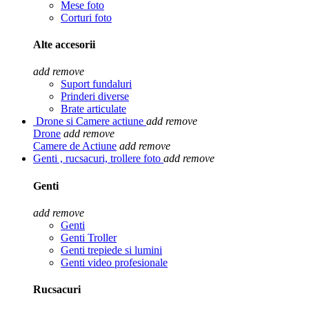
Mese foto
Corturi foto
Alte accesorii
add
remove
Suport fundaluri
Prinderi diverse
Brate articulate
Drone si Camere actiune
add
remove
Drone
add
remove
Camere de Actiune
add
remove
Genti , rucsacuri, trollere foto
add
remove
Genti
add
remove
Genti
Genti Troller
Genti trepiede si lumini
Genti video profesionale
Rucsacuri