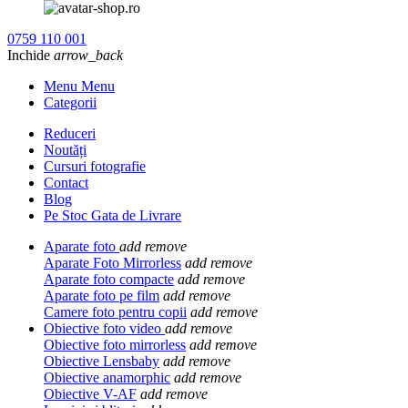
0759 110 001
Inchide
arrow_back
Menu Menu
Categorii
Reduceri
Noutăți
Cursuri fotografie
Contact
Blog
Pe Stoc Gata de Livrare
Aparate foto
add
remove
Aparate Foto Mirrorless
add
remove
Aparate foto compacte
add
remove
Aparate foto pe film
add
remove
Camere foto pentru copii
add
remove
Obiective foto video
add
remove
Obiective foto mirrorless
add
remove
Obiective Lensbaby
add
remove
Obiective anamorphic
add
remove
Obiective V-AF
add
remove