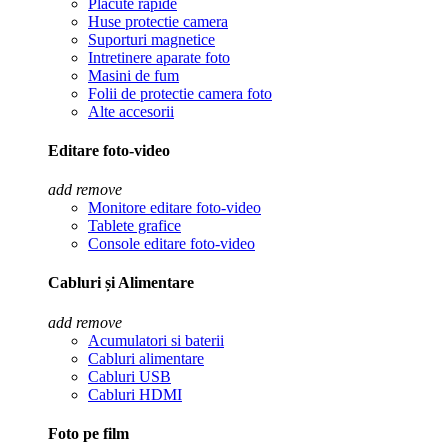
Placute rapide
Huse protectie camera
Suporturi magnetice
Intretinere aparate foto
Masini de fum
Folii de protectie camera foto
Alte accesorii
Editare foto-video
add
remove
Monitore editare foto-video
Tablete grafice
Console editare foto-video
Cabluri și Alimentare
add
remove
Acumulatori si baterii
Cabluri alimentare
Cabluri USB
Cabluri HDMI
Foto pe film