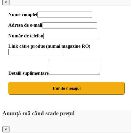
×
Nume complet
Adresa de e-mail
Număr de telefon
Link către produs (numai magazine RO)
Detalii suplimentare
Trimite mesajul
Anunță-mă când scade prețul
×