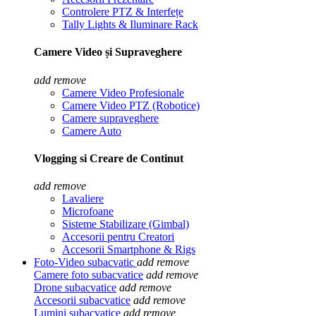
Controlere PTZ & Interfețe
Tally Lights & Iluminare Rack
Camere Video și Supraveghere
add
remove
Camere Video Profesionale
Camere Video PTZ (Robotice)
Camere supraveghere
Camere Auto
Vlogging si Creare de Continut
add
remove
Lavaliere
Microfoane
Sisteme Stabilizare (Gimbal)
Accesorii pentru Creatori
Accesorii Smartphone & Rigs
Foto-Video subacvatic
add
remove
Camere foto subacvatice
add
remove
Drone subacvatice
add
remove
Accesorii subacvatice
add
remove
Lumini subacvatice
add
remove