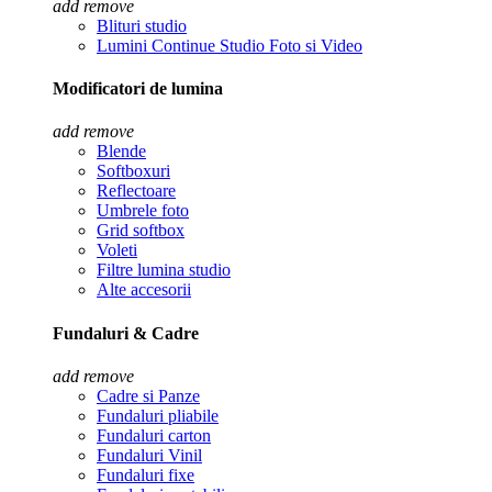
add
remove
Blituri studio
Lumini Continue Studio Foto si Video
Modificatori de lumina
add
remove
Blende
Softboxuri
Reflectoare
Umbrele foto
Grid softbox
Voleti
Filtre lumina studio
Alte accesorii
Fundaluri & Cadre
add
remove
Cadre si Panze
Fundaluri pliabile
Fundaluri carton
Fundaluri Vinil
Fundaluri fixe