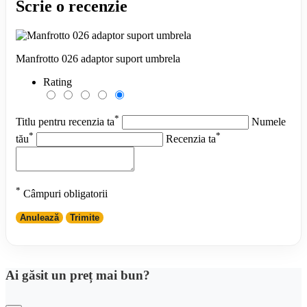
Scrie o recenzie
Manfrotto 026 adaptor suport umbrela
Rating
*
Titlu pentru recenzia ta
Numele
*
*
tău
Recenzia ta
*
Câmpuri obligatorii
Anulează
Trimite
Ai găsit un preț mai bun?