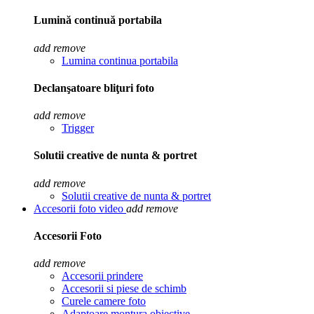
Lumină continuă portabila
add
remove
Lumina continua portabila
Declanşatoare bliţuri foto
add
remove
Trigger
Solutii creative de nunta & portret
add
remove
Solutii creative de nunta & portret
Accesorii foto video
add
remove
Accesorii Foto
add
remove
Accesorii prindere
Accesorii si piese de schimb
Curele camere foto
Adaptoare montura obiective