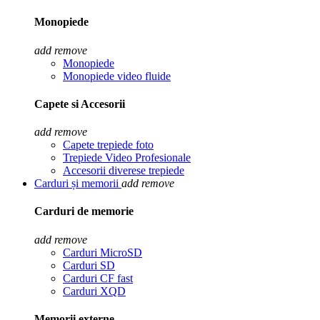
Monopiede
add
remove
Monopiede
Monopiede video fluide
Capete si Accesorii
add
remove
Capete trepiede foto
Trepiede Video Profesionale
Accesorii diverese trepiede
Carduri și memorii
add
remove
Carduri de memorie
add
remove
Carduri MicroSD
Carduri SD
Carduri CF fast
Carduri XQD
Memorii externe