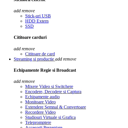
add
remove
Stick-uri USB
HDD Extern
SSD
Cititoare carduri
add
remove
Cititoare de card
Streaming si productie
add
remove
Echipamente Regie si Broadcast
add
remove
Mixere Video si Switchere
Encodere, Decodere si Captura
Echipamente audio
Monitoare Video
Extendere Semnal & Convertoare
Recordere Video
Studiouri Virtuale si Grafica
Telepromptere
Accesorii Prezentare