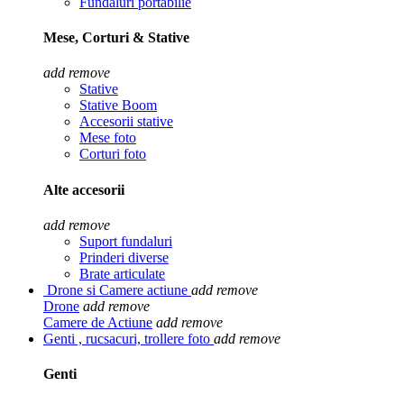
Fundaluri portabilie
Mese, Corturi & Stative
add
remove
Stative
Stative Boom
Accesorii stative
Mese foto
Corturi foto
Alte accesorii
add
remove
Suport fundaluri
Prinderi diverse
Brate articulate
Drone si Camere actiune
add
remove
Drone
add
remove
Camere de Actiune
add
remove
Genti , rucsacuri, trollere foto
add
remove
Genti