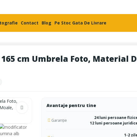
otografie
Contact
Blog
Pe Stoc Gata De Livrare
65 cm Umbrela Foto, Material Difu
Avantaje pentru tine
24 luni persoane fizic
Garanție
12 luni persoane juridic
1-2 zil