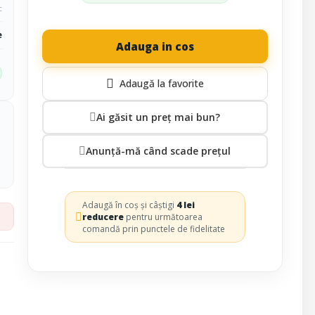
c
e
Adauga in cos
Ai găsit un preț mai bun?
Anunță-mă când scade prețul
Adaugă în coș și câștigi
4 lei
reducere
pentru următoarea
comandă prin punctele de fidelitate