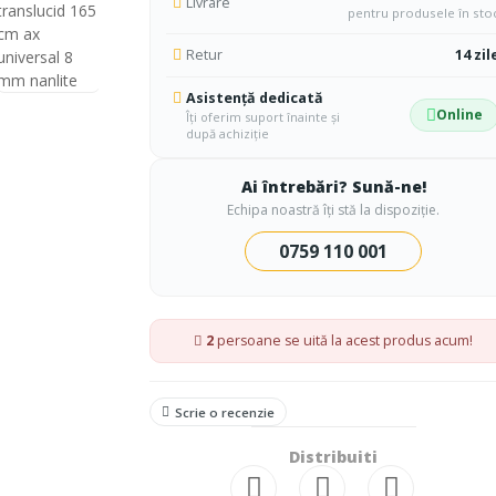
Livrare
pentru produsele în sto
Retur
14 zil
Asistență dedicată
Online
Îți oferim suport înainte și
după achiziție
Ai întrebări? Sună-ne!
Echipa noastră îți stă la dispoziție.
0759 110 001
2
persoane se uită la acest produs acum!
Scrie o recenzie
Distribuiti