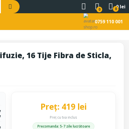
0 lei
0
0
0759 110 001
zie, 16 Tije Fibra de Sticla,
Preț: 419 lei
e
e
Preț cu tva inclus
Precomanda: 5-7 zile lucrătoare
e