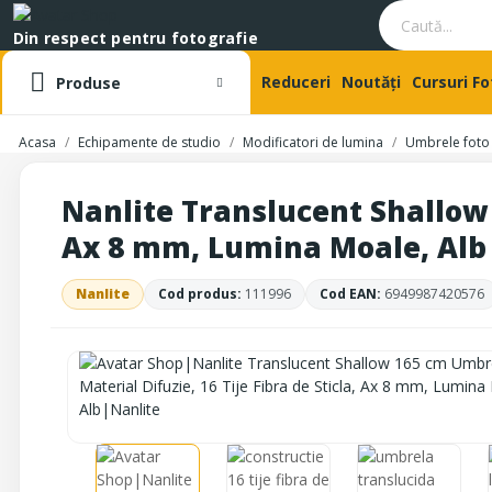
Din respect pentru fotografie
Reduceri
Noutăți
Cursuri F
Produse
Acasa
Echipamente de studio
Modificatori de lumina
Umbrele foto
Nanlite Translucent Shallow 1
Ax 8 mm, Lumina Moale, Alb
Nanlite
Cod produs:
111996
Cod EAN:
6949987420576