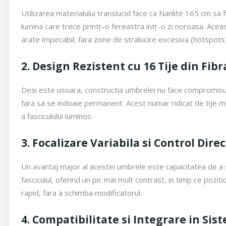
Utilizarea materialului translucid face ca Nanlite 165 cm sa
lumina care trece printr-o fereastra intr-o zi noroasa. Aceas
arate impecabil, fara zone de stralucire excesiva (hotspots)
2. Design Rezistent cu 16 Tije din Fibr
Desi este usoara, constructia umbrelei nu face compromisuri 
fara sa se indoaie permanent. Acest numar ridicat de tije m
a fasciculului luminos.
3. Focalizare Variabila si Control Dire
Un avantaj major al acestei umbrele este capacitatea de a sc
fasciculul, oferind un pic mai mult contrast, in timp ce pozi
rapid, fara a schimba modificatorul.
4. Compatibilitate si Integrare in Sis