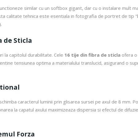
 functioneze similar cu un softbox gigant, dar cu o instalare mult 
ta calitate tehnica este esentiala in fotografia de portret de tip "b
.
a de Sticla
la capitolul durabilitate. Cele
16 tije din fibra de sticla
ofera o 
entine tensiunea optima a materialului translucid, asigurand o su
ctional
himba caracterul luminii prin glisarea sursei pe axul de 8 mm. Poz
tionarea la capatul axului maximizeaza dispersia si efectul de difuz
temul Forza