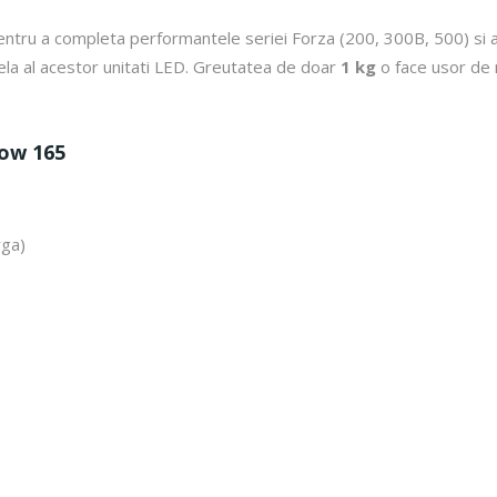
entru a completa performantele seriei Forza (200, 300B, 500) si a
rela al acestor unitati LED. Greutatea de doar
1 kg
o face usor de m
low 165
rga)