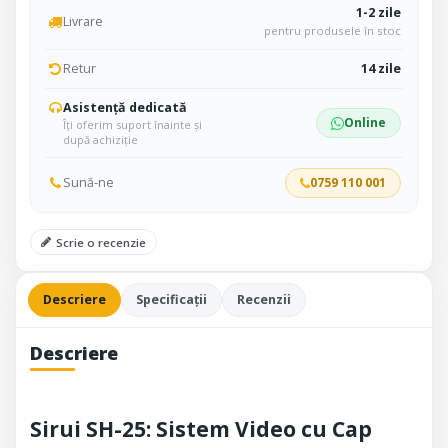
1-2 zile
Livrare
pentru produsele în stoc
Retur
14 zile
Asistență dedicată
Online
Îți oferim suport înainte și
după achiziție
Sună-ne
0759 110 001
Scrie o recenzie
Descriere
Specificații
Recenzii
Descriere
Sirui SH-25: Sistem Video cu Cap