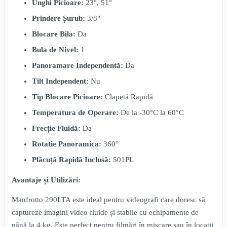
Unghi Picioare:
23°, 51°
Prindere Șurub:
3/8"
Blocare Bila:
Da
Bula de Nivel:
1
Panoramare Independentă:
Da
Tilt Independent:
Nu
Tip Blocare Picioare:
Clapetă Rapidă
Temperatura de Operare:
De la -30°C la 60°C
Frecție Fluidă:
Da
Rotatie Panoramica:
360°
Plăcuță Rapidă Inclusă:
501PL
Avantaje și Utilizări:
Manfrotto 290LTA este ideal pentru videografi care doresc să
captureze imagini video fluide și stabile cu echipamente de
până la 4 kg. Este perfect pentru filmări în mișcare sau în locații