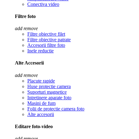
Conectiva video
Filtre foto
add
remove
Filtre obiective filet
Filtre obiective patrate
Accesorii filtre foto
Inele reductie
Alte Accesorii
add
remove
Placute rapide
Huse protectie camera
Suporturi magnetice
Intretinere aparate foto
Masini de fum
Folii de protectie camera foto
Alte accesorii
Editare foto-video
add
remove