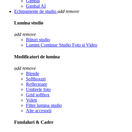
Gimbal
Gimbal AI
Echipamente de studio
add
remove
Lumina studio
add
remove
Blituri studio
Lumini Continue Studio Foto si Video
Modificatori de lumina
add
remove
Blende
Softboxuri
Reflectoare
Umbrele foto
Grid softbox
Voleti
Filtre lumina studio
Alte accesorii
Fundaluri & Cadre