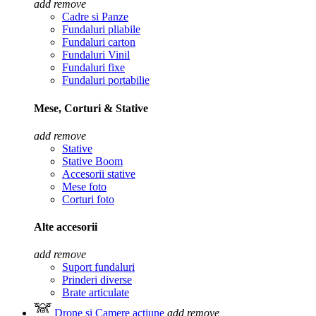
add
remove
Cadre si Panze
Fundaluri pliabile
Fundaluri carton
Fundaluri Vinil
Fundaluri fixe
Fundaluri portabilie
Mese, Corturi & Stative
add
remove
Stative
Stative Boom
Accesorii stative
Mese foto
Corturi foto
Alte accesorii
add
remove
Suport fundaluri
Prinderi diverse
Brate articulate
Drone si Camere actiune
add
remove