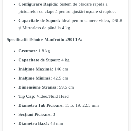
Configurare Rapidă:
Sistem de blocare rapidă a
picioarelor cu clapetă pentru ajustări ușoare și rapide.
Capacitate de Suport:
Ideal pentru camere video, DSLR
și Mirrorless de până la 4 kg.
Specificatii Tehnice Manfrotto 290LTA:
Greutate:
1.8 kg
Capacitate de Suport:
4 kg
Înălțime Maximă:
146 cm
Înălțime Minimă:
42.5 cm
Dimensiune Strânsă:
59.5 cm
Tip Cap:
Video/Fluid Head
Diametru Tub Picioare:
15.5, 19, 22.5 mm
Secțiuni Picioare:
3
Diametru Bază:
43 mm