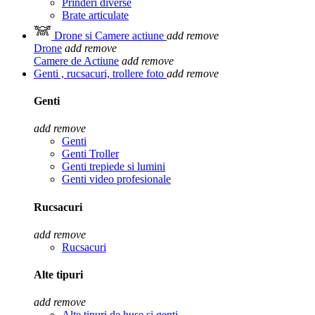
Prinderi diverse
Brate articulate
Drone si Camere actiune
add
remove
Drone
add
remove
Camere de Actiune
add
remove
Genti , rucsacuri, trollere foto
add
remove
Genti
add
remove
Genti
Genti Troller
Genti trepiede si lumini
Genti video profesionale
Rucsacuri
add
remove
Rucsacuri
Alte tipuri
add
remove
Alte tipuri de huse si genti