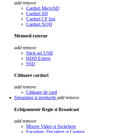
add
remove
Carduri MicroSD
Carduri SD
Carduri CF fast
Carduri XQD
Memorii externe
add
remove
Stick-uri USB
HDD Extern
SSD
Cititoare carduri
add
remove
Cititoare de card
Streaming si productie
add
remove
Echipamente Regie si Broadcast
add
remove
Mixere Video si Switchere
Encodere, Decodere si Captura