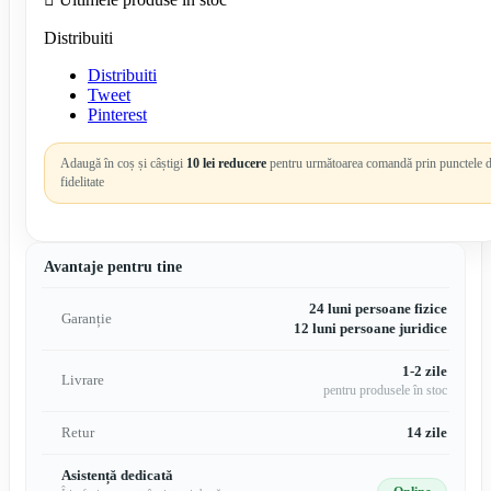
Distribuiti
Distribuiti
Tweet
Pinterest
Adaugă în coș și câștigi
10 lei reducere
pentru următoarea comandă prin punctele 
fidelitate
Avantaje pentru tine
24 luni persoane fizice
Garanție
12 luni persoane juridice
1-2 zile
Livrare
pentru produsele în stoc
Retur
14 zile
Asistență dedicată