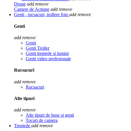
Drone
add
remove
Camere de Actiune
add
remove
Genti , rucsacuri, trollere foto
add
remove
Genti
add
remove
Genti
Genti Troller
Genti trepiede si lumini
Genti video profesionale
Rucsacuri
add
remove
Rucsacuri
Alte tipuri
add
remove
Alte tipuri de huse si genti
Tocuri de camera
Trepiede
add
remove