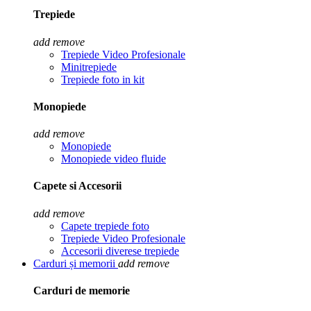
Trepiede
add
remove
Trepiede Video Profesionale
Minitrepiede
Trepiede foto in kit
Monopiede
add
remove
Monopiede
Monopiede video fluide
Capete si Accesorii
add
remove
Capete trepiede foto
Trepiede Video Profesionale
Accesorii diverese trepiede
Carduri și memorii
add
remove
Carduri de memorie