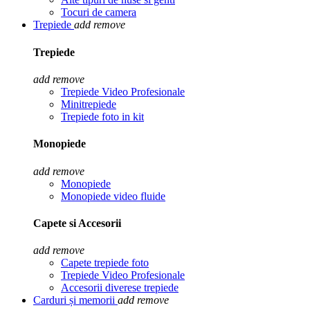
Tocuri de camera
Trepiede
add
remove
Trepiede
add
remove
Trepiede Video Profesionale
Minitrepiede
Trepiede foto in kit
Monopiede
add
remove
Monopiede
Monopiede video fluide
Capete si Accesorii
add
remove
Capete trepiede foto
Trepiede Video Profesionale
Accesorii diverese trepiede
Carduri și memorii
add
remove