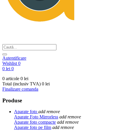
Din respect pentru fotografie
Autentificare
Wishlist
0
0 lei
0
0 articole
0 lei
Total (inclusiv TVA)
0 lei
Finalizare comanda
Produse
Aparate foto
add
remove
Aparate Foto Mirrorless
add
remove
Aparate foto compacte
add
remove
Aparate foto pe film
add
remove