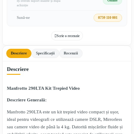
Online
Îți oferim suport înainte și după
achiziție
Sună-ne
0759 110 001
Scrie o recenzie
Descriere
Specificații
Recenzii
Descriere
Manfrotto 290LTA Kit Trepied Video
Descriere Generală:
Manfrotto 290LTA este un kit trepied video compact și ușor,
ideal pentru videografi ce utilizează camere DSLR, Mirrorless
sau camere video de până la 4 kg. Datorită mișcărilor fluide și