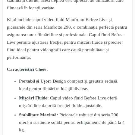
stabilității oferite, acest trepied este apreciat de utilizatorii care
filmează în locații variate.
Kitul include capul video fluid Manfrotto Befree Live și
picioarele din seria Manfrotto 290, o combinație perfectă pentru
asigurarea unor filmări line și profesionale. Capul fluid Befree
Live permite ajustarea frecției pentru mișcări fluide și precise,
fiind ideal pentru videografii care caută portabilitate și
performanță.
Caracteristici Cheie:
Portabil și Ușor:
Design compact și greutate redusă,
ideal pentru filmări în locații diverse.
Mișcări Fluide:
Capul video fluid Befree Live oferă
mișcări line datorită frecției fluide ajustabile.
Stabilitate Maximă:
Picioarele robuste din seria 290
oferă o susținere solidă pentru echipamente de până la 4
kg.