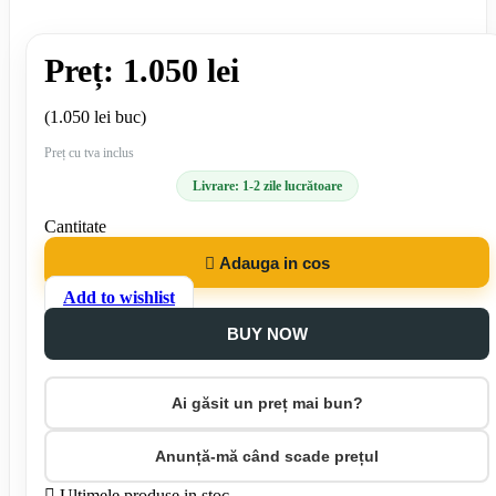
Preț: 1.050 lei
(1.050 lei buc)
Preț cu tva inclus
Livrare: 1-2 zile lucrătoare
Cantitate

Adauga in cos
Add to wishlist
BUY NOW
Ai găsit un preț mai bun?
Anunță-mă când scade prețul

Ultimele produse in stoc