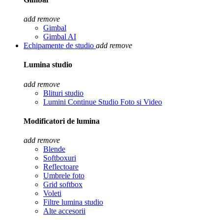
add
remove
Gimbal
Gimbal AI
Echipamente de studio
add
remove
Lumina studio
add
remove
Blituri studio
Lumini Continue Studio Foto si Video
Modificatori de lumina
add
remove
Blende
Softboxuri
Reflectoare
Umbrele foto
Grid softbox
Voleti
Filtre lumina studio
Alte accesorii