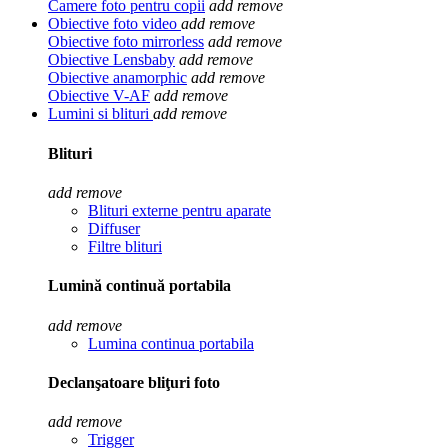
Camere foto pentru copii
add
remove
Obiective foto video
add
remove
Obiective foto mirrorless
add
remove
Obiective Lensbaby
add
remove
Obiective anamorphic
add
remove
Obiective V-AF
add
remove
Lumini si blituri
add
remove
Blituri
add
remove
Blituri externe pentru aparate
Diffuser
Filtre blituri
Lumină continuă portabila
add
remove
Lumina continua portabila
Declanşatoare bliţuri foto
add
remove
Trigger