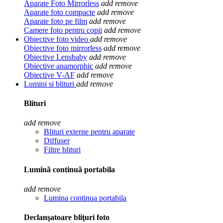
Aparate Foto Mirrorless
add
remove
Aparate foto compacte
add
remove
Aparate foto pe film
add
remove
Camere foto pentru copii
add
remove
Obiective foto video
add
remove
Obiective foto mirrorless
add
remove
Obiective Lensbaby
add
remove
Obiective anamorphic
add
remove
Obiective V-AF
add
remove
Lumini si blituri
add
remove
Blituri
add
remove
Blituri externe pentru aparate
Diffuser
Filtre blituri
Lumină continuă portabila
add
remove
Lumina continua portabila
Declanşatoare bliţuri foto