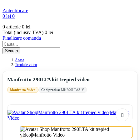
Autentificare
0 lei
0
0 articole
0 lei
Total (inclusiv TVA)
0 lei
Finalizare comanda
Search
Acasa
Trepiede video
Manfrotto 290LTA kit trepied video
Manfrotto Video
Cod produs:
MK290LTA3-V