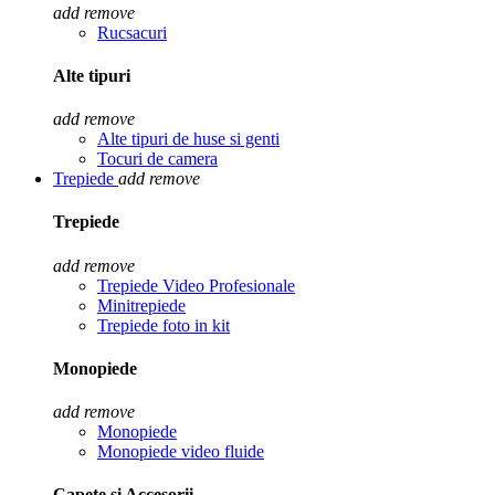
add
remove
Rucsacuri
Alte tipuri
add
remove
Alte tipuri de huse si genti
Tocuri de camera
Trepiede
add
remove
Trepiede
add
remove
Trepiede Video Profesionale
Minitrepiede
Trepiede foto in kit
Monopiede
add
remove
Monopiede
Monopiede video fluide
Capete si Accesorii