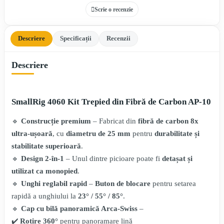
Scrie o recenzie
Descriere
Specificații
Recenzii
Descriere
SmallRig 4060 Kit Trepied din Fibră de Carbon AP-10
🔹
Construcție premium
– Fabricat din
fibră de carbon 8x
ultra-ușoară
, cu
diametru de 25 mm
pentru
durabilitate și
stabilitate superioară
.
🔹
Design 2-în-1
– Unul dintre picioare poate fi
detașat și
utilizat ca monopied
.
🔹
Unghi reglabil rapid
–
Buton de blocare
pentru setarea
rapidă a unghiului la
23° / 55° / 85°
.
🔹
Cap cu bilă panoramică Arca-Swiss
–
✔️
Rotire 360°
pentru panoramare lină