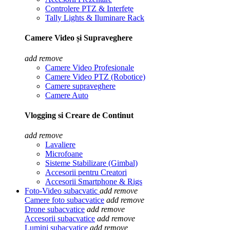
Controlere PTZ & Interfețe
Tally Lights & Iluminare Rack
Camere Video și Supraveghere
add
remove
Camere Video Profesionale
Camere Video PTZ (Robotice)
Camere supraveghere
Camere Auto
Vlogging si Creare de Continut
add
remove
Lavaliere
Microfoane
Sisteme Stabilizare (Gimbal)
Accesorii pentru Creatori
Accesorii Smartphone & Rigs
Foto-Video subacvatic
add
remove
Camere foto subacvatice
add
remove
Drone subacvatice
add
remove
Accesorii subacvatice
add
remove
Lumini subacvatice
add
remove