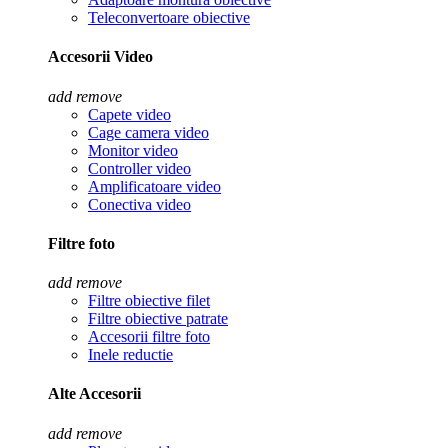
Teleconvertoare obiective
Accesorii Video
add
remove
Capete video
Cage camera video
Monitor video
Controller video
Amplificatoare video
Conectiva video
Filtre foto
add
remove
Filtre obiective filet
Filtre obiective patrate
Accesorii filtre foto
Inele reductie
Alte Accesorii
add
remove