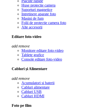
Placute rapide
Huse protectie camera
Suporturi magnetice
Intretinere aparate foto
Masini de fum
Folii de protectie camera foto
Alte accesorii
Editare foto-video
add
remove
Monitore editare foto-video
Tablete grafice
Console editare foto-video
Cabluri și Alimentare
add
remove
Acumulatori si baterii
Cabluri alimentare
Cabluri USB
Cabluri HDMI
Foto pe film