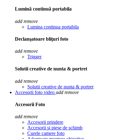
Lumină continuă portabila
add
remove
Lumina continua portabila
Declanşatoare bliţuri foto
add
remove
Trigger
Solutii creative de nunta & portret
add
remove
Solutii creative de nunta & portret
Accesorii foto video
add
remove
Accesorii Foto
add
remove
Accesorii prindere
Accesorii si piese de schimb
Curele camere foto
Adaptoare montura obiective