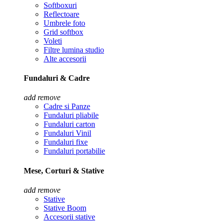
Softboxuri
Reflectoare
Umbrele foto
Grid softbox
Voleti
Filtre lumina studio
Alte accesorii
Fundaluri & Cadre
add
remove
Cadre si Panze
Fundaluri pliabile
Fundaluri carton
Fundaluri Vinil
Fundaluri fixe
Fundaluri portabilie
Mese, Corturi & Stative
add
remove
Stative
Stative Boom
Accesorii stative