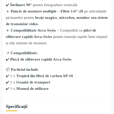
✔️
Înclinare 90°
pentru fotografiere verticală
🔹
Puncte de montare multiple
–
Filete 1/4"-20
pe articulațiile
picioarelor pentru
brațe magice, microfon, monitor sau sistem
de transmisie video
.
🔹
Compatibilitate Arca-Swiss
– Compatibil cu
plăci de
eliberare rapidă Arca-Swiss
pentru tranziții rapide între trepied
și alte sisteme de montare.
📌
Compatibilitate:
✔️
Placă de eliberare rapidă Arca-Swiss
📦
Pachetul include:
✔️ 1 x
Trepied din fibră de carbon AP-10
✔️ 1 x
Geantă de transport
✔️ 1 x
Manual de utilizare
Specificații