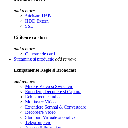
add
remove
Stick-uri USB
HDD Extern
SSD
Cititoare carduri
add
remove
Cititoare de card
Streaming si productie
add
remove
Echipamente Regie si Broadcast
add
remove
Mixere Video si Switchere
Encodere, Decodere si Captura
Echipamente audio
Monitoare Video
Extendere Semnal & Convertoare
Recordere Video
Studiouri Virtuale si Grafica
Telepromptere
Accesorii Prezentare