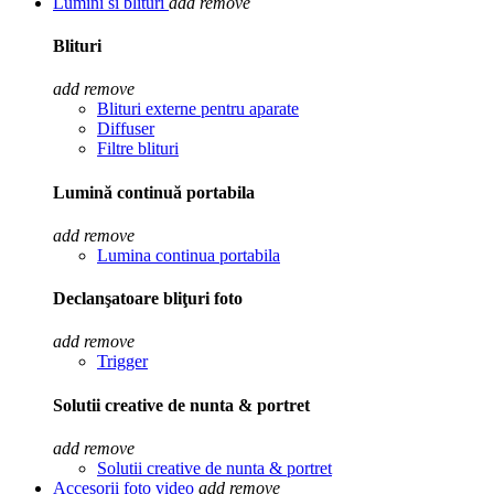
Lumini si blituri
add
remove
Blituri
add
remove
Blituri externe pentru aparate
Diffuser
Filtre blituri
Lumină continuă portabila
add
remove
Lumina continua portabila
Declanşatoare bliţuri foto
add
remove
Trigger
Solutii creative de nunta & portret
add
remove
Solutii creative de nunta & portret
Accesorii foto video
add
remove