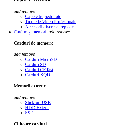
add
remove
Capete trepiede foto
Trepiede Video Profesionale
Accesorii diverese trepiede
Carduri și memorii
add
remove
Carduri de memorie
add
remove
Carduri MicroSD
Carduri SD
Carduri CF fast
Carduri XQD
Memorii externe
add
remove
Stick-uri USB
HDD Extern
SSD
Cititoare carduri