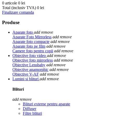
0 articole
0 lei
Total (inclusiv TVA)
0 lei
Finalizare comanda
Produse
Aparate foto
add
remove
Aparate Foto Mirrorless
add
remove
Aparate foto compacte
add
remove
Aparate foto pe film
add
remove
Camere foto pentru copii
add
remove
Obiective foto video
add
remove
Obiective foto mirrorless
add
remove
Obiective Lensbaby
add
remove
Obiective anamorphic
add
remove
Obiective V-AF
add
remove
Lumini si blituri
add
remove
Blituri
add
remove
Blituri externe pentru aparate
Diffuser
Filtre blituri