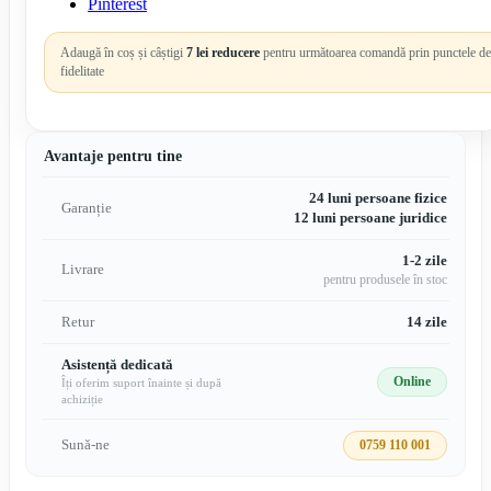
Pinterest
Adaugă în coș și câștigi
7 lei reducere
pentru următoarea comandă prin punctele de
fidelitate
Avantaje pentru tine
24 luni persoane fizice
Garanție
12 luni persoane juridice
1-2 zile
Livrare
pentru produsele în stoc
Retur
14 zile
Asistență dedicată
Online
Îți oferim suport înainte și după
achiziție
Sună-ne
0759 110 001