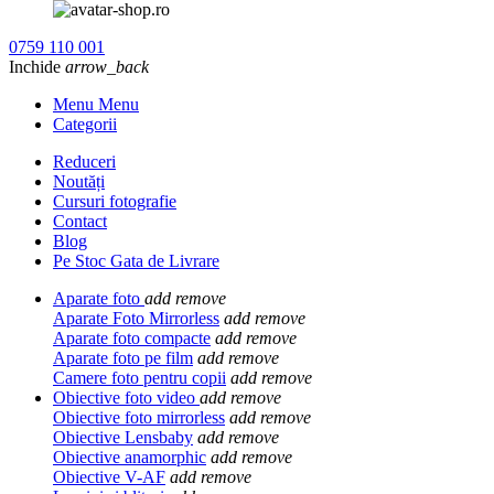
0759 110 001
Inchide
arrow_back
Menu Menu
Categorii
Reduceri
Noutăți
Cursuri fotografie
Contact
Blog
Pe Stoc Gata de Livrare
Aparate foto
add
remove
Aparate Foto Mirrorless
add
remove
Aparate foto compacte
add
remove
Aparate foto pe film
add
remove
Camere foto pentru copii
add
remove
Obiective foto video
add
remove
Obiective foto mirrorless
add
remove
Obiective Lensbaby
add
remove
Obiective anamorphic
add
remove
Obiective V-AF
add
remove