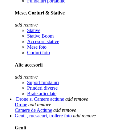
Fundaluri portabilie
Mese, Corturi & Stative
add
remove
Stative
Stative Boom
Accesorii stative
Mese foto
Corturi foto
Alte accesorii
add
remove
Suport fundaluri
Prinderi diverse
Brate articulate
Drone si Camere actiune
add
remove
Drone
add
remove
Camere de Actiune
add
remove
Genti , rucsacuri, trollere foto
add
remove
Genti