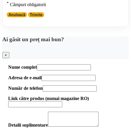
*
Câmpuri obligatorii
Anulează
Trimite
Ai găsit un preț mai bun?
×
Nume complet
Adresa de e-mail
Număr de telefon
Link către produs (numai magazine RO)
Detalii suplimentare