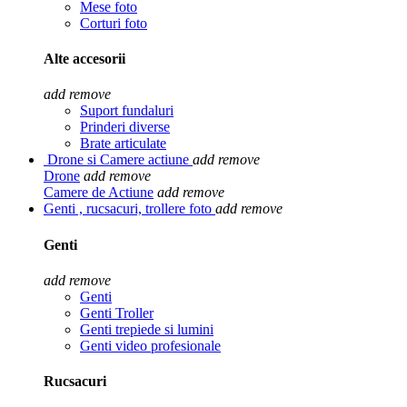
Mese foto
Corturi foto
Alte accesorii
add
remove
Suport fundaluri
Prinderi diverse
Brate articulate
Drone si Camere actiune
add
remove
Drone
add
remove
Camere de Actiune
add
remove
Genti , rucsacuri, trollere foto
add
remove
Genti
add
remove
Genti
Genti Troller
Genti trepiede si lumini
Genti video profesionale
Rucsacuri