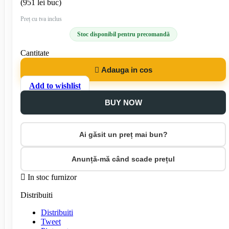
(951 lei buc)
Preț cu tva inclus
Stoc disponibil pentru precomandă
Cantitate

Adauga in cos
Add to wishlist
BUY NOW
Ai găsit un preț mai bun?
Anunță-mă când scade prețul

In stoc furnizor
Distribuiti
Distribuiti
Tweet