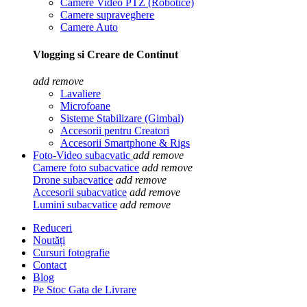
Camere Video PTZ (Robotice)
Camere supraveghere
Camere Auto
Vlogging si Creare de Continut
add
remove
Lavaliere
Microfoane
Sisteme Stabilizare (Gimbal)
Accesorii pentru Creatori
Accesorii Smartphone & Rigs
Foto-Video subacvatic
add
remove
Camere foto subacvatice
add
remove
Drone subacvatice
add
remove
Accesorii subacvatice
add
remove
Lumini subacvatice
add
remove
Reduceri
Noutăți
Cursuri fotografie
Contact
Blog
Pe Stoc Gata de Livrare