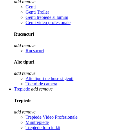
add
remove
Genti
Genti Troller
Genti trepiede si lumini
Genti video profesionale
Rucsacuri
add
remove
Rucsacuri
Alte tipuri
add
remove
Alte tipuri de huse si genti
Tocuri de camera
Trepiede
add
remove
Trepiede
add
remove
Trepiede Video Profesionale
Minitrepiede
Trepiede foto in kit