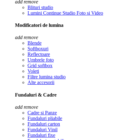
add
remove
Blituri studio
Lumini Continue Studio Foto si Video
Modificatori de lumina
add
remove
Blende
Softboxuri
Reflectoare
Umbrele foto
Grid softbox
Voleti
Filtre lumina studio
Alte accesorii
Fundaluri & Cadre
add
remove
Cadre si Panze
Fundaluri pliabile
Fundaluri carton
Fundaluri Vinil
Fundaluri fixe