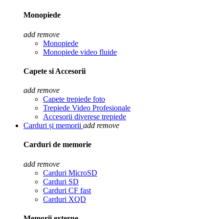
Monopiede
add
remove
Monopiede
Monopiede video fluide
Capete si Accesorii
add
remove
Capete trepiede foto
Trepiede Video Profesionale
Accesorii diverese trepiede
Carduri și memorii
add
remove
Carduri de memorie
add
remove
Carduri MicroSD
Carduri SD
Carduri CF fast
Carduri XQD
Memorii externe