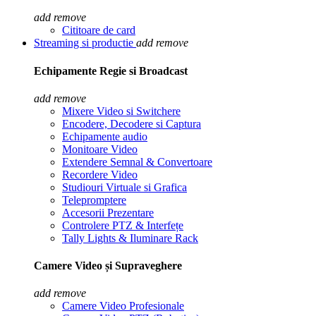
add
remove
Cititoare de card
Streaming si productie
add
remove
Echipamente Regie si Broadcast
add
remove
Mixere Video si Switchere
Encodere, Decodere si Captura
Echipamente audio
Monitoare Video
Extendere Semnal & Convertoare
Recordere Video
Studiouri Virtuale si Grafica
Telepromptere
Accesorii Prezentare
Controlere PTZ & Interfețe
Tally Lights & Iluminare Rack
Camere Video și Supraveghere
add
remove
Camere Video Profesionale