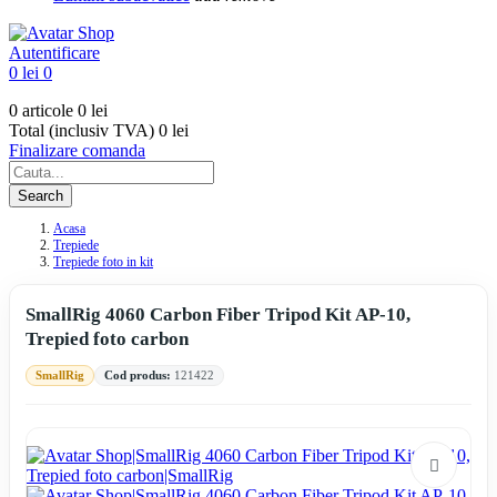
Autentificare
0 lei
0
0 articole
0 lei
Total (inclusiv TVA)
0 lei
Finalizare comanda
Search
Acasa
Trepiede
Trepiede foto in kit
SmallRig 4060 Carbon Fiber Tripod Kit AP-10,
Trepied foto carbon
SmallRig
Cod produs:
121422