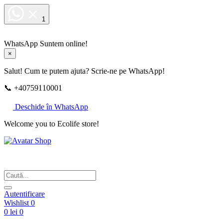
1
WhatsApp
Suntem online!
×
Salut! Cum te putem ajuta? Scrie-ne pe WhatsApp!
📞 +40759110001
Deschide în WhatsApp
Welcome you to Ecolife store!
Din respect pentru fotografie
Autentificare
Wishlist
0
0 lei
0