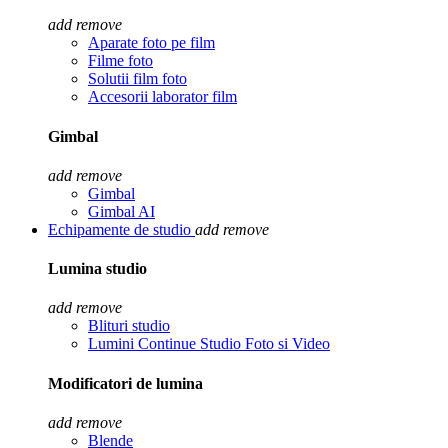
add
remove
Aparate foto pe film
Filme foto
Solutii film foto
Accesorii laborator film
Gimbal
add
remove
Gimbal
Gimbal AI
Echipamente de studio
add
remove
Lumina studio
add
remove
Blituri studio
Lumini Continue Studio Foto si Video
Modificatori de lumina
add
remove
Blende