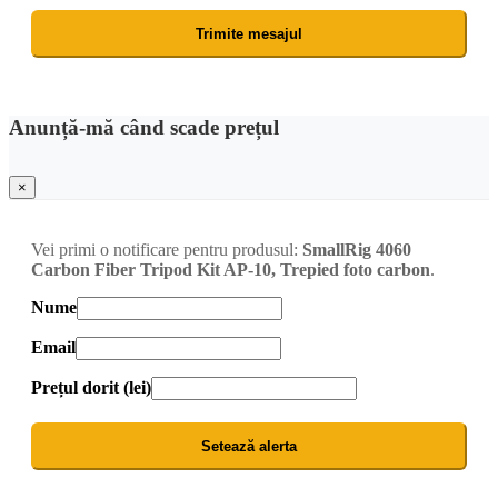
Trimite mesajul
Anunță-mă când scade prețul
×
Vei primi o notificare pentru produsul:
SmallRig 4060
Carbon Fiber Tripod Kit AP-10, Trepied foto carbon
.
Nume
Email
Prețul dorit (lei)
Setează alerta