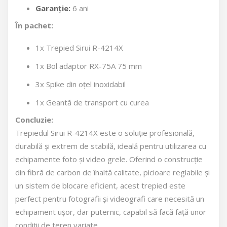
Garanție:
6 ani
În pachet:
1x Trepied Sirui R-4214X
1x Bol adaptor RX-75A 75 mm
3x Spike din oțel inoxidabil
1x Geantă de transport cu curea
Concluzie:
Trepiedul Sirui R-4214X este o soluție profesională,
durabilă și extrem de stabilă, ideală pentru utilizarea cu
echipamente foto și video grele. Oferind o construcție
din fibră de carbon de înaltă calitate, picioare reglabile și
un sistem de blocare eficient, acest trepied este
perfect pentru fotografii și videografi care necesită un
echipament ușor, dar puternic, capabil să facă față unor
condiții de teren variate.