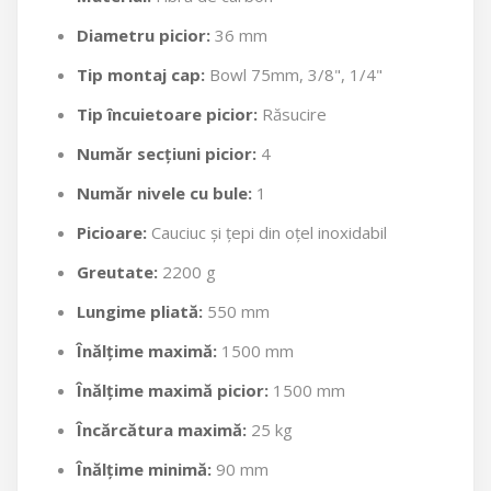
Diametru picior:
36 mm
Tip montaj cap:
Bowl 75mm, 3/8", 1/4"
Tip încuietoare picior:
Răsucire
Număr secțiuni picior:
4
Număr nivele cu bule:
1
Picioare:
Cauciuc și țepi din oțel inoxidabil
Greutate:
2200 g
Lungime pliată:
550 mm
Înălțime maximă:
1500 mm
Înălțime maximă picior:
1500 mm
Încărcătura maximă:
25 kg
Înălțime minimă:
90 mm