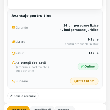
Avantaje pentru tine
24 luni persoane fizice
Garanție
12 luni persoane juridice
1-2 zile
Livrare
pentru produsele în stoc
Retur
14 zile
Asistență dedicată
Online
Îți oferim suport înainte și
după achiziție
Sună-ne
0759 110 001
Scrie o recenzie
Descriere
Specificații
Recenzii