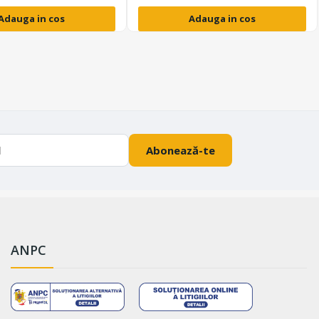
Adauga in cos
Adauga in cos
Abonează-te
ANPC