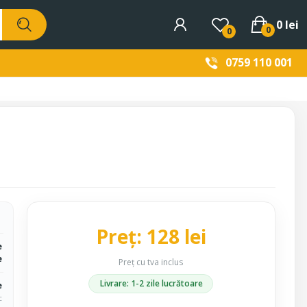
0 lei
0
0
0759 110 001
Preț: 128 lei
e
e
Preț cu tva inclus
Livrare: 1-2 zile lucrătoare
e
c