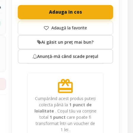
e
Adauga in cos
Ai găsit un preț mai bun?
Anunță-mă când scade prețul
redeem
Cumpărând acest produs puteți
colecta până la
1
punct de
loialitate
. Coșul tău va conține
total
1
punct
care poate fi
transformat într-un voucher de
1 lei
.