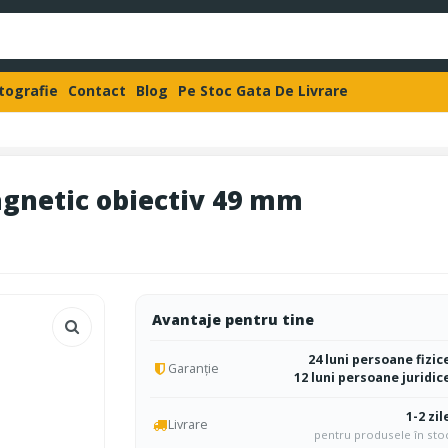
otografie
Contact
Blog
Pe Stoc Gata De Livrare
gnetic obiectiv 49 mm
Avantaje pentru tine
24 luni persoane fizic
Garanție
12 luni persoane juridic
1-2 zil
Livrare
pentru produsele în sto