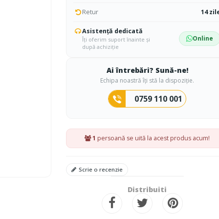
Retur
14 zil
Asistență dedicată
Online
Îți oferim suport înainte și
după achiziție
Ai întrebări? Sună-ne!
Echipa noastră îți stă la dispoziție.
0759 110 001
1
persoană se uită la acest produs acum!
Scrie o recenzie
Distribuiti