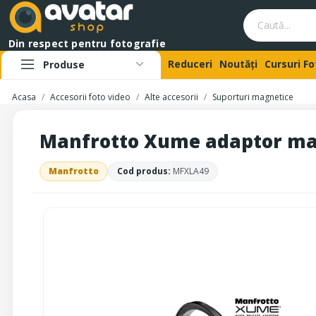
Din respect pentru fotografie
Reduceri
Noutăți
Cursuri F
Produse
Acasa
Accesorii foto video
Alte accesorii
Suporturi magnetice
Manfrotto Xume adaptor ma
Manfrotto
Cod produs:
MFXLA49