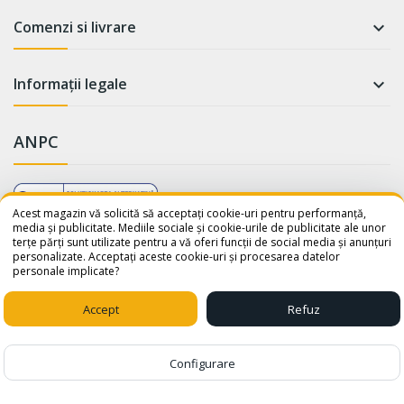
Comenzi si livrare

Informații legale

ANPC
WhatsApp
Suntem online!
Acest magazin vă solicită să acceptați cookie-uri pentru performanță,
media și publicitate. Mediile sociale și cookie-urile de publicitate ale unor
terțe părți sunt utilizate pentru a vă oferi funcții de social media și anunțuri
Salut! Cum te putem ajuta? Scrie-
personalizate. Acceptați aceste cookie-uri și procesarea datelor
ne pe WhatsApp!
personale implicate?
📞 +40759110001
© 2026 - avatar-shop.ro was crafted with ♥ by
Sico Media
Accept
Refuz
1
Configurare