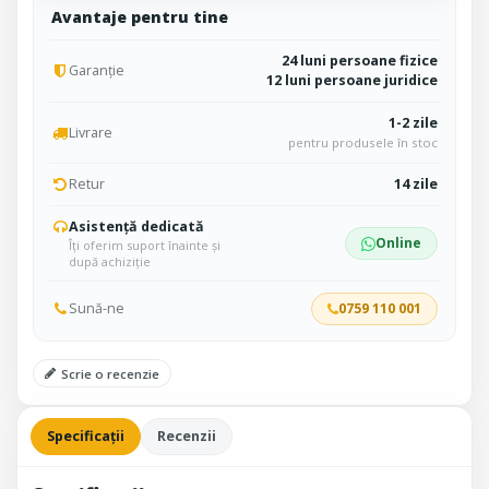
Avantaje pentru tine
24 luni persoane fizice
Garanție
12 luni persoane juridice
1-2 zile
Livrare
pentru produsele în stoc
Retur
14 zile
Asistență dedicată
Online
Îți oferim suport înainte și
după achiziție
Sună-ne
0759 110 001
Scrie o recenzie
Specificații
Recenzii