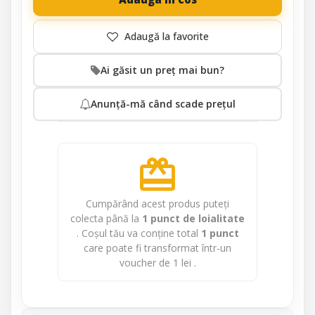
Ai găsit un preț mai bun?
Anunță-mă când scade prețul
redeem
Cumpărând acest produs puteți
colecta până la
1
punct de loialitate
. Coșul tău va conține total
1
punct
care poate fi transformat într-un
voucher de
1 lei
.