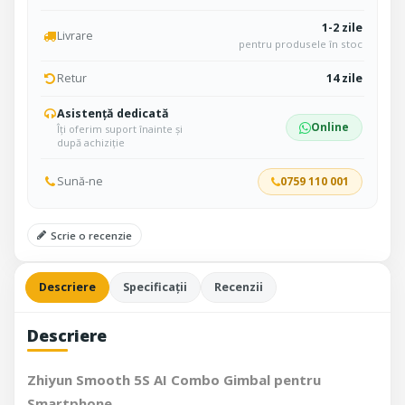
1-2 zile
Livrare
pentru produsele în stoc
Retur
14 zile
Asistență dedicată
Online
Îți oferim suport înainte și
după achiziție
Sună-ne
0759 110 001
Scrie o recenzie
Descriere
Specificații
Recenzii
Descriere
Zhiyun Smooth 5S AI Combo Gimbal pentru
Smartphone