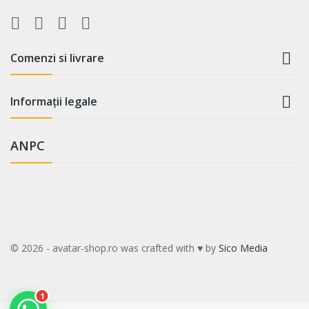

Comenzi si livrare

Informații legale
ANPC
WhatsApp
Suntem online!
Salut! Cum te putem ajuta? Scrie-
ne pe WhatsApp!
📞 +40759110001
© 2026 - avatar-shop.ro was crafted with ♥ by
Sico Media
1