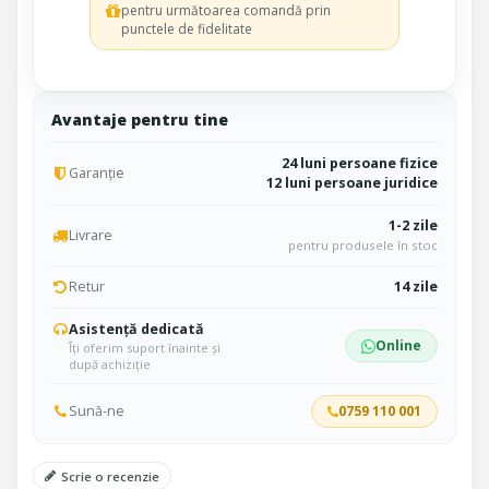
pentru următoarea comandă prin
punctele de fidelitate
Avantaje pentru tine
24 luni persoane fizice
Garanție
12 luni persoane juridice
1-2 zile
Livrare
pentru produsele în stoc
Retur
14 zile
Asistență dedicată
Online
Îți oferim suport înainte și
după achiziție
Sună-ne
0759 110 001
Scrie o recenzie