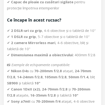
✔
Capac de ploaie cu cusături sigilate
pentru
protecție împotriva intemperiilor
Ce încape în acest rucsac?
✔
2 DSLR-uri cu grip
, 4-6 obiective și o tabletă de 10"
✔
1 DSLR cu grip
, 5-7 obiective și o tabletă de 10"
✔
2 camere Mirrorless mari
, 4-6 obiective, bliț și
tabletă de 10"
✔
Dimensiunea maximă a obiectivului:
400mm f/2.8
📸
Exemple de echipamente compatibile:
✔
Nikon D4s
cu
70-200mm f/2.8
atașat,
24-70mm
f/2.8
,
14-24mm f/2.8
,
105mm f/2.8
,
50mm f/1.4
, bliț
SB900
și tabletă
10"
✔
Canon 1DxII (x2)
,
24-70mm f/2.8
și
70-200mm
f/2.8
atașate,
16-35mm f/2.8
și tabletă
10"
✔
Sony a7mII
cu
70-200mm f/4
atașat, 4-6 obiective