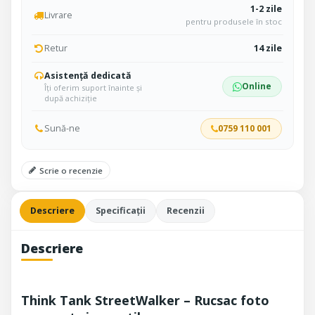
1-2 zile
Livrare
pentru produsele în stoc
Retur
14 zile
Asistență dedicată
Online
Îți oferim suport înainte și
după achiziție
Sună-ne
0759 110 001
Scrie o recenzie
Descriere
Specificații
Recenzii
Descriere
Think Tank StreetWalker – Rucsac foto