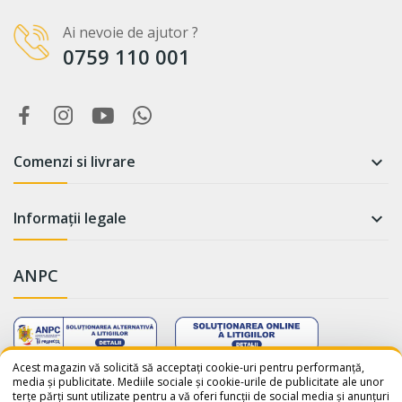
Ai nevoie de ajutor ?
0759 110 001
Comenzi si livrare

Informații legale

ANPC
WhatsApp
Suntem online!
Acest magazin vă solicită să acceptați cookie-uri pentru performanță,
media și publicitate. Mediile sociale și cookie-urile de publicitate ale unor
terțe părți sunt utilizate pentru a vă oferi funcții de social media și anunțuri
Salut! Cum te putem ajuta? Scrie-