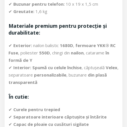
✔
Buzunar pentru telefon:
10 x 19 x 1,5 cm
✔
Greutate:
1,6 kg
Materiale premium pentru protecție și
durabilitate:
✔
Exterior:
nailon balistic
1680D
,
fermoare YKK® RC
Fuse
, poliester
550D
, chingi din
nailon
, catarame
în
formă de Y
✔
Interior:
Spumă cu celule închise
, căptușeală
Velex
,
separatoare
personalizabile
, buzunare
din plasă
transparentă
În cutie:
✔
Curele pentru trepied
✔
Separatoare interioare căptușite și întărite
✔
Capac de ploaie cu cusături sigilate