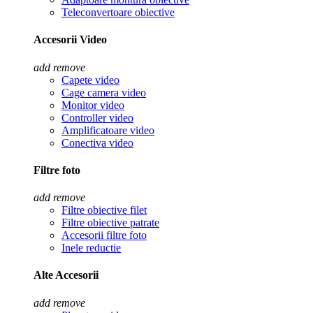
Teleconvertoare obiective
Accesorii Video
add
remove
Capete video
Cage camera video
Monitor video
Controller video
Amplificatoare video
Conectiva video
Filtre foto
add
remove
Filtre obiective filet
Filtre obiective patrate
Accesorii filtre foto
Inele reductie
Alte Accesorii
add
remove