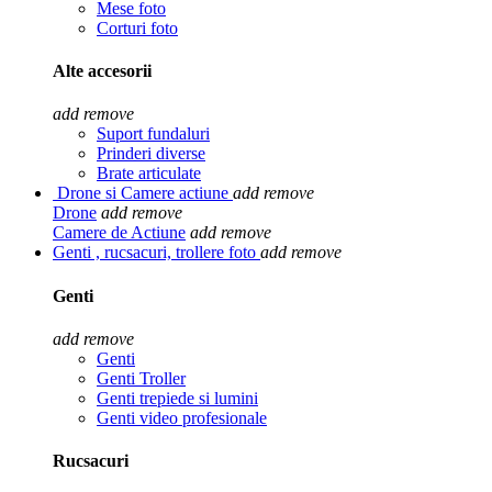
Mese foto
Corturi foto
Alte accesorii
add
remove
Suport fundaluri
Prinderi diverse
Brate articulate
Drone si Camere actiune
add
remove
Drone
add
remove
Camere de Actiune
add
remove
Genti , rucsacuri, trollere foto
add
remove
Genti
add
remove
Genti
Genti Troller
Genti trepiede si lumini
Genti video profesionale
Rucsacuri