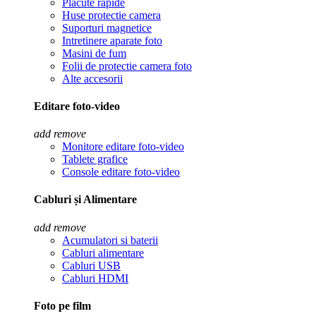
Placute rapide
Huse protectie camera
Suporturi magnetice
Intretinere aparate foto
Masini de fum
Folii de protectie camera foto
Alte accesorii
Editare foto-video
add
remove
Monitore editare foto-video
Tablete grafice
Console editare foto-video
Cabluri și Alimentare
add
remove
Acumulatori si baterii
Cabluri alimentare
Cabluri USB
Cabluri HDMI
Foto pe film