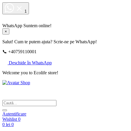
1
WhatsApp
Suntem online!
×
Salut! Cum te putem ajuta? Scrie-ne pe WhatsApp!
📞 +40759110001
Deschide în WhatsApp
Welcome you to Ecolife store!
Din respect pentru fotografie
Autentificare
Wishlist
0
0 lei
0