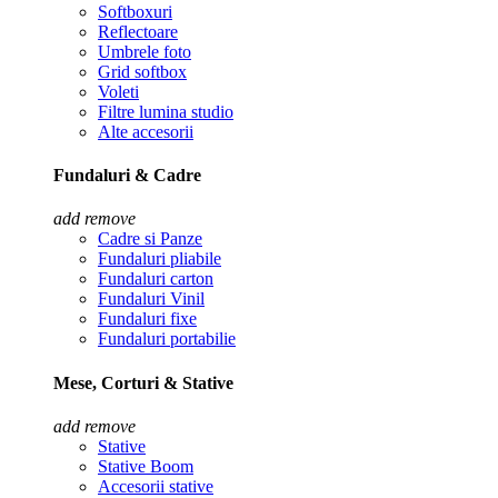
Softboxuri
Reflectoare
Umbrele foto
Grid softbox
Voleti
Filtre lumina studio
Alte accesorii
Fundaluri & Cadre
add
remove
Cadre si Panze
Fundaluri pliabile
Fundaluri carton
Fundaluri Vinil
Fundaluri fixe
Fundaluri portabilie
Mese, Corturi & Stative
add
remove
Stative
Stative Boom
Accesorii stative