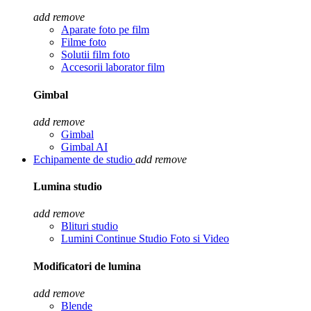
add
remove
Aparate foto pe film
Filme foto
Solutii film foto
Accesorii laborator film
Gimbal
add
remove
Gimbal
Gimbal AI
Echipamente de studio
add
remove
Lumina studio
add
remove
Blituri studio
Lumini Continue Studio Foto si Video
Modificatori de lumina
add
remove
Blende