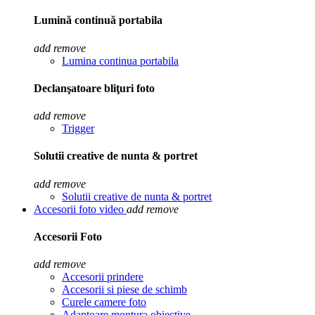
Lumină continuă portabila
add
remove
Lumina continua portabila
Declanşatoare bliţuri foto
add
remove
Trigger
Solutii creative de nunta & portret
add
remove
Solutii creative de nunta & portret
Accesorii foto video
add
remove
Accesorii Foto
add
remove
Accesorii prindere
Accesorii si piese de schimb
Curele camere foto
Adaptoare montura obiective