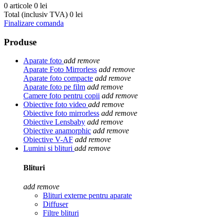
0 articole
0 lei
Total (inclusiv TVA)
0 lei
Finalizare comanda
Produse
Aparate foto
add
remove
Aparate Foto Mirrorless
add
remove
Aparate foto compacte
add
remove
Aparate foto pe film
add
remove
Camere foto pentru copii
add
remove
Obiective foto video
add
remove
Obiective foto mirrorless
add
remove
Obiective Lensbaby
add
remove
Obiective anamorphic
add
remove
Obiective V-AF
add
remove
Lumini si blituri
add
remove
Blituri
add
remove
Blituri externe pentru aparate
Diffuser
Filtre blituri