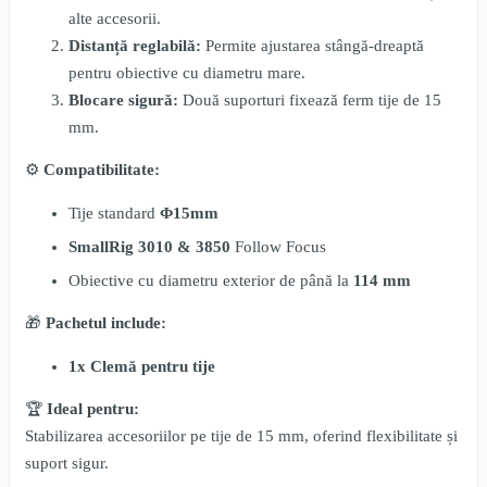
alte accesorii.
Distanță reglabilă:
Permite ajustarea stângă-dreaptă
pentru obiective cu diametru mare.
Blocare sigură:
Două suporturi fixează ferm tije de 15
mm.
⚙️
Compatibilitate:
Tije standard
Φ15mm
SmallRig 3010 & 3850
Follow Focus
Obiective cu diametru exterior de până la
114 mm
🎁
Pachetul include:
1x Clemă pentru tije
🏆
Ideal pentru:
Stabilizarea accesoriilor pe tije de 15 mm, oferind flexibilitate și
suport sigur.