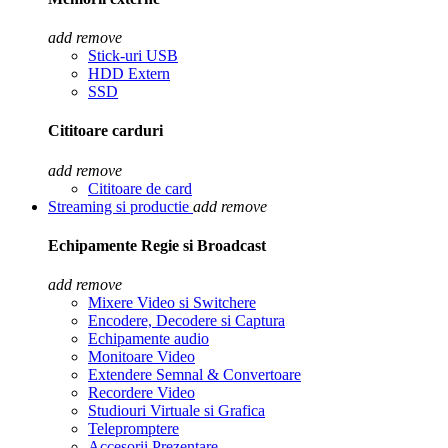
add
remove
Stick-uri USB
HDD Extern
SSD
Cititoare carduri
add
remove
Cititoare de card
Streaming si productie
add
remove
Echipamente Regie si Broadcast
add
remove
Mixere Video si Switchere
Encodere, Decodere si Captura
Echipamente audio
Monitoare Video
Extendere Semnal & Convertoare
Recordere Video
Studiouri Virtuale si Grafica
Telepromptere
Accesorii Prezentare