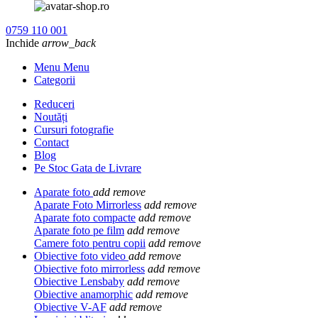
0759 110 001
Inchide
arrow_back
Menu Menu
Categorii
Reduceri
Noutăți
Cursuri fotografie
Contact
Blog
Pe Stoc Gata de Livrare
Aparate foto
add
remove
Aparate Foto Mirrorless
add
remove
Aparate foto compacte
add
remove
Aparate foto pe film
add
remove
Camere foto pentru copii
add
remove
Obiective foto video
add
remove
Obiective foto mirrorless
add
remove
Obiective Lensbaby
add
remove
Obiective anamorphic
add
remove
Obiective V-AF
add
remove