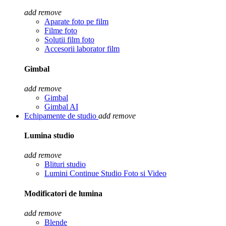
add
remove
Aparate foto pe film
Filme foto
Solutii film foto
Accesorii laborator film
Gimbal
add
remove
Gimbal
Gimbal AI
Echipamente de studio
add
remove
Lumina studio
add
remove
Blituri studio
Lumini Continue Studio Foto si Video
Modificatori de lumina
add
remove
Blende