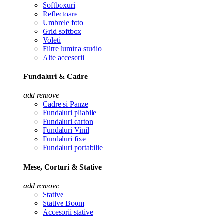
Softboxuri
Reflectoare
Umbrele foto
Grid softbox
Voleti
Filtre lumina studio
Alte accesorii
Fundaluri & Cadre
add
remove
Cadre si Panze
Fundaluri pliabile
Fundaluri carton
Fundaluri Vinil
Fundaluri fixe
Fundaluri portabilie
Mese, Corturi & Stative
add
remove
Stative
Stative Boom
Accesorii stative