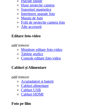
Placute rapide
Huse protectie camera
Suporturi magnetice
Intretinere aparate foto
Masini de fum
Folii de protectie camera foto
Alte accesorii
Editare foto-video
add
remove
Monitore editare foto-video
Tablete grafice
Console editare foto-video
Cabluri și Alimentare
add
remove
Acumulatori si baterii
Cabluri alimentare
Cabluri USB
Cabluri HDMI
Foto pe film