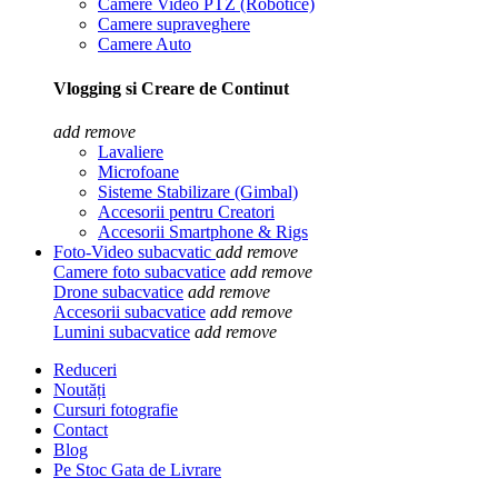
Camere Video PTZ (Robotice)
Camere supraveghere
Camere Auto
Vlogging si Creare de Continut
add
remove
Lavaliere
Microfoane
Sisteme Stabilizare (Gimbal)
Accesorii pentru Creatori
Accesorii Smartphone & Rigs
Foto-Video subacvatic
add
remove
Camere foto subacvatice
add
remove
Drone subacvatice
add
remove
Accesorii subacvatice
add
remove
Lumini subacvatice
add
remove
Reduceri
Noutăți
Cursuri fotografie
Contact
Blog
Pe Stoc Gata de Livrare