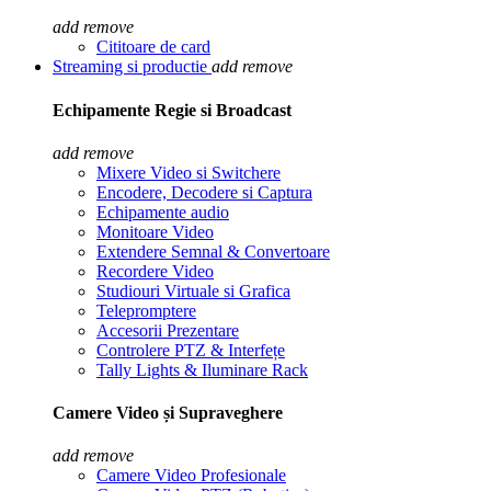
add
remove
Cititoare de card
Streaming si productie
add
remove
Echipamente Regie si Broadcast
add
remove
Mixere Video si Switchere
Encodere, Decodere si Captura
Echipamente audio
Monitoare Video
Extendere Semnal & Convertoare
Recordere Video
Studiouri Virtuale si Grafica
Telepromptere
Accesorii Prezentare
Controlere PTZ & Interfețe
Tally Lights & Iluminare Rack
Camere Video și Supraveghere
add
remove
Camere Video Profesionale