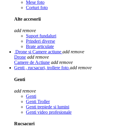
Mese foto
Corturi foto
Alte accesorii
add
remove
Suport fundaluri
Prinderi diverse
Brate articulate
Drone si Camere actiune
add
remove
Drone
add
remove
Camere de Actiune
add
remove
Genti , rucsacuri, trollere foto
add
remove
Genti
add
remove
Genti
Genti Troller
Genti trepiede si lumini
Genti video profesionale
Rucsacuri