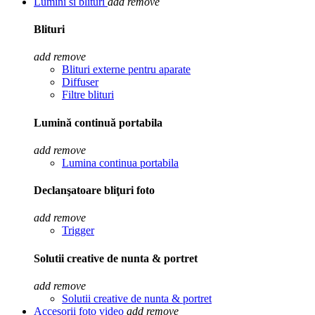
Lumini si blituri
add
remove
Blituri
add
remove
Blituri externe pentru aparate
Diffuser
Filtre blituri
Lumină continuă portabila
add
remove
Lumina continua portabila
Declanşatoare bliţuri foto
add
remove
Trigger
Solutii creative de nunta & portret
add
remove
Solutii creative de nunta & portret
Accesorii foto video
add
remove