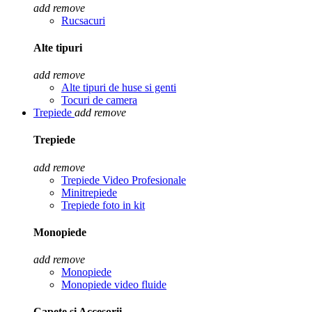
add
remove
Rucsacuri
Alte tipuri
add
remove
Alte tipuri de huse si genti
Tocuri de camera
Trepiede
add
remove
Trepiede
add
remove
Trepiede Video Profesionale
Minitrepiede
Trepiede foto in kit
Monopiede
add
remove
Monopiede
Monopiede video fluide
Capete si Accesorii