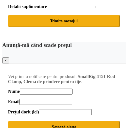
Detalii suplimentare
Trimite mesajul
Anunță-mă când scade prețul
×
Vei primi o notificare pentru produsul:
SmallRig 4151 Rod
Clamp, Clema de prindere pentru tije
.
Nume
Email
Prețul dorit (lei)
Setează alerta