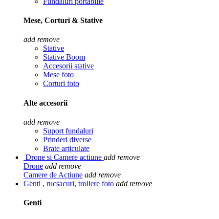
Fundaluri portabilie
Mese, Corturi & Stative
add
remove
Stative
Stative Boom
Accesorii stative
Mese foto
Corturi foto
Alte accesorii
add
remove
Suport fundaluri
Prinderi diverse
Brate articulate
Drone si Camere actiune
add
remove
Drone
add
remove
Camere de Actiune
add
remove
Genti , rucsacuri, trollere foto
add
remove
Genti