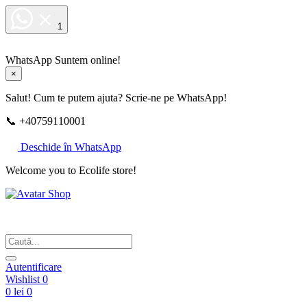
1
WhatsApp
Suntem online!
×
Salut! Cum te putem ajuta? Scrie-ne pe WhatsApp!
📞 +40759110001
Deschide în WhatsApp
Welcome you to Ecolife store!
Din respect pentru fotografie
Autentificare
Wishlist
0
0 lei
0