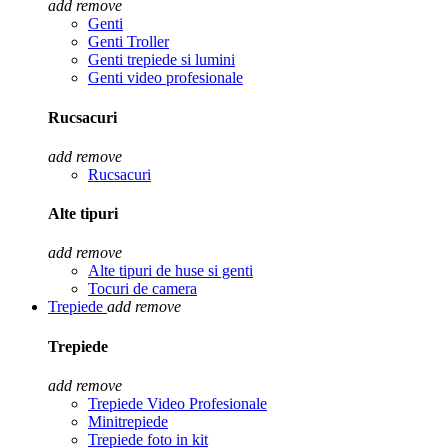
add
remove
Genti
Genti Troller
Genti trepiede si lumini
Genti video profesionale
Rucsacuri
add
remove
Rucsacuri
Alte tipuri
add
remove
Alte tipuri de huse si genti
Tocuri de camera
Trepiede
add
remove
Trepiede
add
remove
Trepiede Video Profesionale
Minitrepiede
Trepiede foto in kit