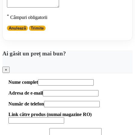
*
Câmpuri obligatorii
Anulează
Trimite
Ai găsit un preț mai bun?
×
Nume complet
Adresa de e-mail
Număr de telefon
Link către produs (numai magazine RO)