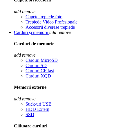
add
remove
Capete trepiede foto
Trepiede Video Profesionale
Accesorii diverese trepiede
Carduri și memorii
add
remove
Carduri de memorie
add
remove
Carduri MicroSD
Carduri SD
Carduri CF fast
Carduri XQD
Memorii externe
add
remove
Stick-uri USB
HDD Extern
SSD
Cititoare carduri