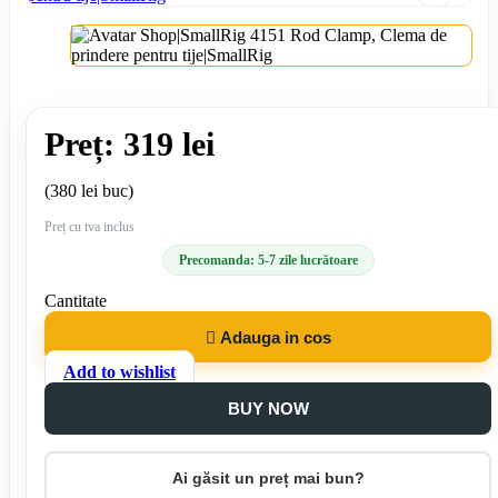
Preț: 319 lei
(380 lei buc)
Preț cu tva inclus
Precomanda: 5-7 zile lucrătoare
Cantitate

Adauga in cos
Add to wishlist
BUY NOW
Ai găsit un preț mai bun?