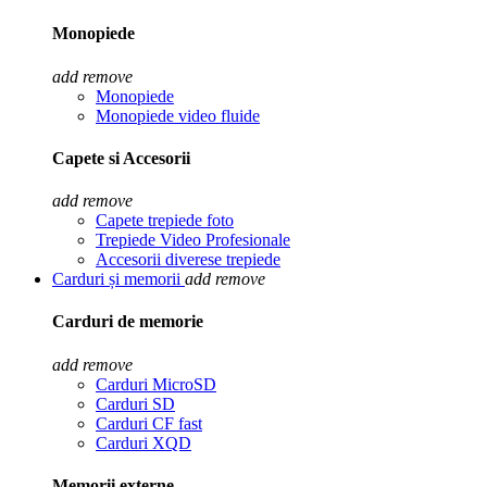
Monopiede
add
remove
Monopiede
Monopiede video fluide
Capete si Accesorii
add
remove
Capete trepiede foto
Trepiede Video Profesionale
Accesorii diverese trepiede
Carduri și memorii
add
remove
Carduri de memorie
add
remove
Carduri MicroSD
Carduri SD
Carduri CF fast
Carduri XQD
Memorii externe