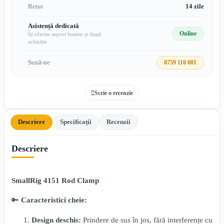
Retur
14 zile
Asistență dedicată
Online
Îți oferim suport înainte și după
achiziție
Sună-ne
0759 110 001
Scrie o recenzie
Descriere
Specificații
Recenzii
Descriere
SmallRig 4151 Rod Clamp
🔑
Caracteristici cheie:
Design deschis:
Prindere de sus în jos, fără interferențe cu