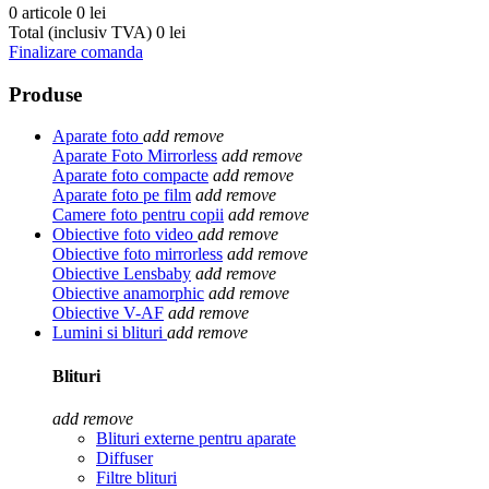
0 articole
0 lei
Total (inclusiv TVA)
0 lei
Finalizare comanda
Produse
Aparate foto
add
remove
Aparate Foto Mirrorless
add
remove
Aparate foto compacte
add
remove
Aparate foto pe film
add
remove
Camere foto pentru copii
add
remove
Obiective foto video
add
remove
Obiective foto mirrorless
add
remove
Obiective Lensbaby
add
remove
Obiective anamorphic
add
remove
Obiective V-AF
add
remove
Lumini si blituri
add
remove
Blituri
add
remove
Blituri externe pentru aparate
Diffuser
Filtre blituri