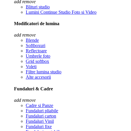
add
remove
Blituri studio
Lumini Continue Studio Foto si Video
Modificatori de lumina
add
remove
Blende
Softboxuri
Reflectoare
Umbrele foto
Grid softbox
Voleti
Filtre lumina studio
Alte accesorii
Fundaluri & Cadre
add
remove
Cadre si Panze
Fundaluri pliabile
Fundaluri carton
Fundaluri Vinil
Fundaluri fixe