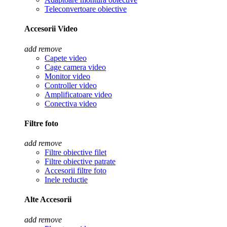
Teleconvertoare obiective
Accesorii Video
add
remove
Capete video
Cage camera video
Monitor video
Controller video
Amplificatoare video
Conectiva video
Filtre foto
add
remove
Filtre obiective filet
Filtre obiective patrate
Accesorii filtre foto
Inele reductie
Alte Accesorii
add
remove