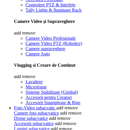
Controlere PTZ & Interfețe
Tally Lights & Iluminare Rack
Camere Video și Supraveghere
add
remove
Camere Video Profesionale
Camere Video PTZ (Robotice)
Camere supraveghere
Camere Auto
Vlogging si Creare de Continut
add
remove
Lavaliere
Microfoane
Sisteme Stabilizare (Gimbal)
Accesorii pentru Creatori
Accesorii Smartphone & Rigs
Foto-Video subacvatic
add
remove
Camere foto subacvatice
add
remove
Drone subacvatice
add
remove
Accesorii subacvatice
add
remove
Lumini subacvatice
add
remove