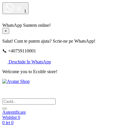
1
WhatsApp
Suntem online!
×
Salut! Cum te putem ajuta? Scrie-ne pe WhatsApp!
📞 +40759110001
Deschide în WhatsApp
Welcome you to Ecolife store!
Din respect pentru fotografie
Autentificare
Wishlist
0
0 lei
0