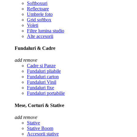
Softboxuri
Reflectoare
Umbrele foto
Grid softbox
Voleti
Filtre lumina studio
Alte accesorii
Fundaluri & Cadre
add
remove
Cadre si Panze
Fundaluri pliabile
Fundaluri carton
Fundaluri Vinil
Fundaluri fixe
Fundaluri portabilie
Mese, Corturi & Stative
add
remove
Stative
Stative Boom
Accesorii stative