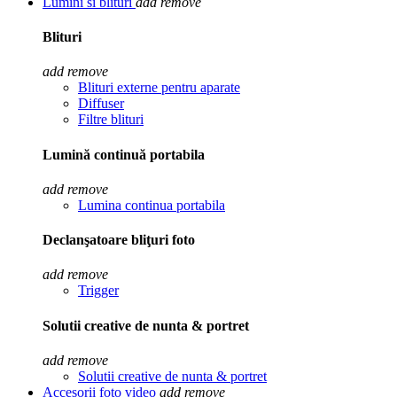
Lumini si blituri
add
remove
Blituri
add
remove
Blituri externe pentru aparate
Diffuser
Filtre blituri
Lumină continuă portabila
add
remove
Lumina continua portabila
Declanşatoare bliţuri foto
add
remove
Trigger
Solutii creative de nunta & portret
add
remove
Solutii creative de nunta & portret
Accesorii foto video
add
remove