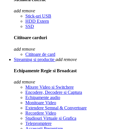
add
remove
Stick-uri USB
HDD Extern
SSD
Cititoare carduri
add
remove
Cititoare de card
Streaming si productie
add
remove
Echipamente Regie si Broadcast
add
remove
Mixere Video si Switchere
Encodere, Decodere si Captura
Echipamente audio
Monitoare Video
Extendere Semnal & Convertoare
Recordere Video
Studiouri Virtuale si Grafica
Telepromptere
Accesorii Prezentare