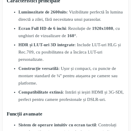
Caracteristici principale
Luminozitate de 2600nits
: Vizibilitate perfectă în lumina
directă a zilei, fără necesitatea unui parasolar.
Ecran Full HD de 6 inchi
: Rezoluție de
1920x1080
, cu
unghiuri de vizualizare de
160°
.
HDR și LUT-uri 3D integrate
: Include LUT-uri HLG și
Rec.709, cu posibilitatea de a încărca LUT-uri
personalizate.
Construcție versatilă
: Ușor și compact, cu puncte de
montare standard de ¼" pentru atașarea pe camere sau
platforme.
Compatibilitate extinsă
: Intrări și ieșiri HDMI și 3G-SDI,
perfect pentru camere profesionale și DSLR-uri.
Funcții avansate
Sistem de operare intuitiv cu ecran tactil
: Controlați