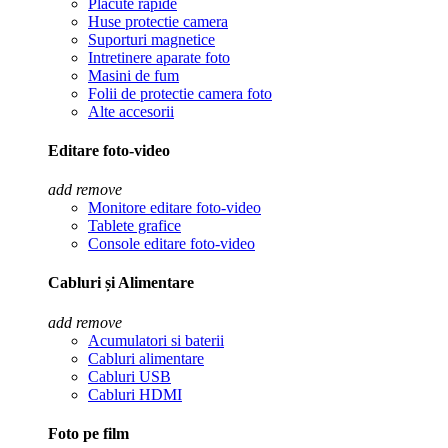
Placute rapide
Huse protectie camera
Suporturi magnetice
Intretinere aparate foto
Masini de fum
Folii de protectie camera foto
Alte accesorii
Editare foto-video
add
remove
Monitore editare foto-video
Tablete grafice
Console editare foto-video
Cabluri și Alimentare
add
remove
Acumulatori si baterii
Cabluri alimentare
Cabluri USB
Cabluri HDMI
Foto pe film