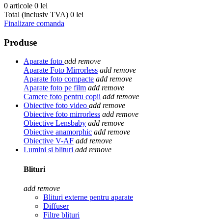
0 articole
0 lei
Total (inclusiv TVA)
0 lei
Finalizare comanda
Produse
Aparate foto
add
remove
Aparate Foto Mirrorless
add
remove
Aparate foto compacte
add
remove
Aparate foto pe film
add
remove
Camere foto pentru copii
add
remove
Obiective foto video
add
remove
Obiective foto mirrorless
add
remove
Obiective Lensbaby
add
remove
Obiective anamorphic
add
remove
Obiective V-AF
add
remove
Lumini si blituri
add
remove
Blituri
add
remove
Blituri externe pentru aparate
Diffuser
Filtre blituri