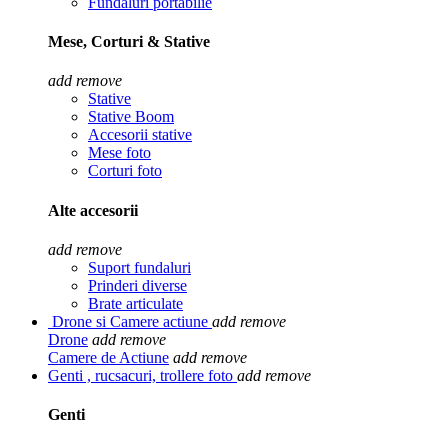
Fundaluri portabilie
Mese, Corturi & Stative
add
remove
Stative
Stative Boom
Accesorii stative
Mese foto
Corturi foto
Alte accesorii
add
remove
Suport fundaluri
Prinderi diverse
Brate articulate
Drone si Camere actiune
add
remove
Drone
add
remove
Camere de Actiune
add
remove
Genti , rucsacuri, trollere foto
add
remove
Genti