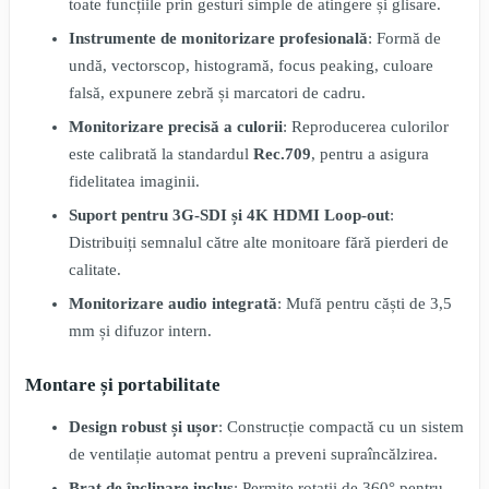
toate funcțiile prin gesturi simple de atingere și glisare.
Instrumente de monitorizare profesională
: Formă de
undă, vectorscop, histogramă, focus peaking, culoare
falsă, expunere zebră și marcatori de cadru.
Monitorizare precisă a culorii
: Reproducerea culorilor
este calibrată la standardul
Rec.709
, pentru a asigura
fidelitatea imaginii.
Suport pentru 3G-SDI și 4K HDMI Loop-out
:
Distribuiți semnalul către alte monitoare fără pierderi de
calitate.
Monitorizare audio integrată
: Mufă pentru căști de 3,5
mm și difuzor intern.
Montare și portabilitate
Design robust și ușor
: Construcție compactă cu un sistem
de ventilație automat pentru a preveni supraîncălzirea.
Braț de înclinare inclus
: Permite rotații de 360° pentru