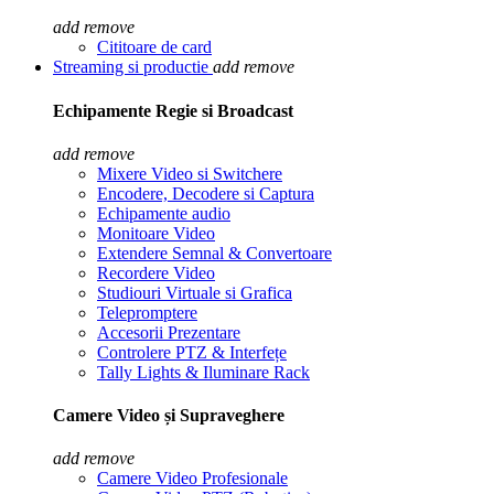
add
remove
Cititoare de card
Streaming si productie
add
remove
Echipamente Regie si Broadcast
add
remove
Mixere Video si Switchere
Encodere, Decodere si Captura
Echipamente audio
Monitoare Video
Extendere Semnal & Convertoare
Recordere Video
Studiouri Virtuale si Grafica
Telepromptere
Accesorii Prezentare
Controlere PTZ & Interfețe
Tally Lights & Iluminare Rack
Camere Video și Supraveghere
add
remove
Camere Video Profesionale