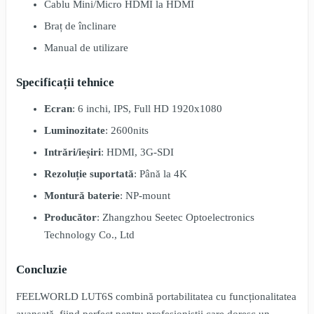
Cablu Mini/Micro HDMI la HDMI
Braț de înclinare
Manual de utilizare
Specificații tehnice
Ecran
: 6 inchi, IPS, Full HD 1920x1080
Luminozitate
: 2600nits
Intrări/ieșiri
: HDMI, 3G-SDI
Rezoluție suportată
: Până la 4K
Montură baterie
: NP-mount
Producător
: Zhangzhou Seetec Optoelectronics
Technology Co., Ltd
Concluzie
FEELWORLD LUT6S combină portabilitatea cu funcționalitatea
avansată, fiind perfect pentru profesioniștii care doresc un