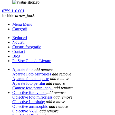
0759 110 001
Inchide
arrow_back
Menu Menu
Categorii
Reduceri
Noutăți
Cursuri fotografie
Contact
Blog
Pe Stoc Gata de Livrare
Aparate foto
add
remove
Aparate Foto Mirrorless
add
remove
Aparate foto compacte
add
remove
Aparate foto pe film
add
remove
Camere foto pentru copii
add
remove
Obiective foto video
add
remove
Obiective foto mirrorless
add
remove
Obiective Lensbaby
add
remove
Obiective anamorphic
add
remove
Obiective V-AF
add
remove