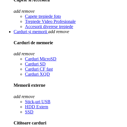
add
remove
Capete trepiede foto
Trepiede Video Profesionale
Accesorii diverese trepiede
Carduri și memorii
add
remove
Carduri de memorie
add
remove
Carduri MicroSD
Carduri SD
Carduri CF fast
Carduri XQD
Memorii externe
add
remove
Stick-uri USB
HDD Extern
SSD
Cititoare carduri