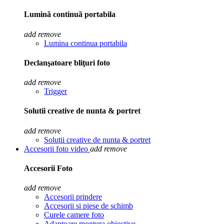
Lumină continuă portabila
add
remove
Lumina continua portabila
Declanşatoare bliţuri foto
add
remove
Trigger
Solutii creative de nunta & portret
add
remove
Solutii creative de nunta & portret
Accesorii foto video
add
remove
Accesorii Foto
add
remove
Accesorii prindere
Accesorii si piese de schimb
Curele camere foto
Adaptoare montura obiective