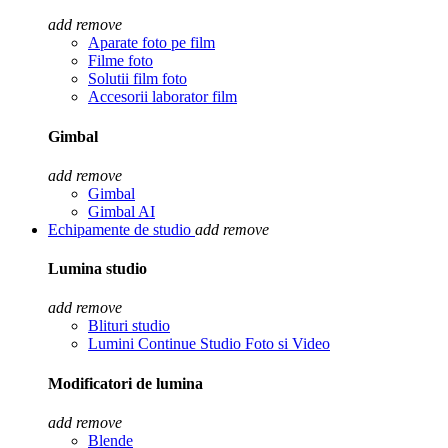
add
remove
Aparate foto pe film
Filme foto
Solutii film foto
Accesorii laborator film
Gimbal
add
remove
Gimbal
Gimbal AI
Echipamente de studio
add
remove
Lumina studio
add
remove
Blituri studio
Lumini Continue Studio Foto si Video
Modificatori de lumina
add
remove
Blende