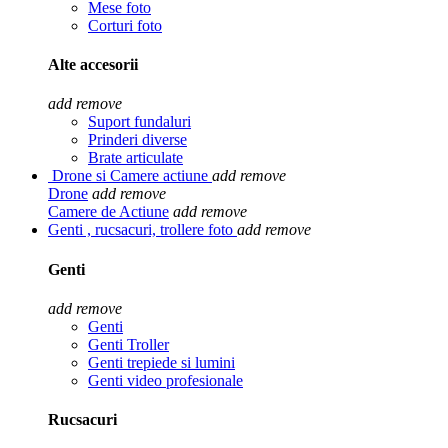
Mese foto
Corturi foto
Alte accesorii
add
remove
Suport fundaluri
Prinderi diverse
Brate articulate
Drone si Camere actiune
add
remove
Drone
add
remove
Camere de Actiune
add
remove
Genti , rucsacuri, trollere foto
add
remove
Genti
add
remove
Genti
Genti Troller
Genti trepiede si lumini
Genti video profesionale
Rucsacuri