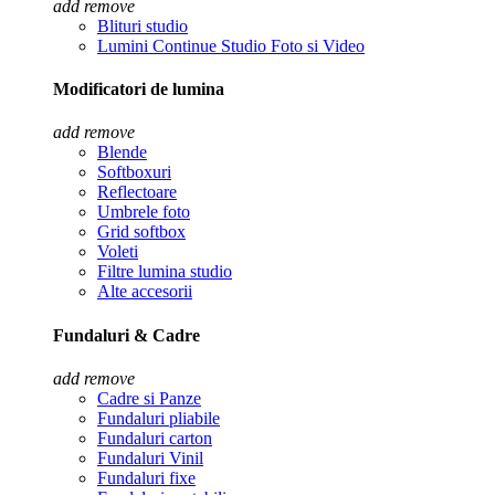
add
remove
Blituri studio
Lumini Continue Studio Foto si Video
Modificatori de lumina
add
remove
Blende
Softboxuri
Reflectoare
Umbrele foto
Grid softbox
Voleti
Filtre lumina studio
Alte accesorii
Fundaluri & Cadre
add
remove
Cadre si Panze
Fundaluri pliabile
Fundaluri carton
Fundaluri Vinil
Fundaluri fixe