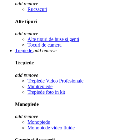
add
remove
Rucsacuri
Alte tipuri
add
remove
Alte tipuri de huse si genti
Tocuri de camera
Trepiede
add
remove
Trepiede
add
remove
Trepiede Video Profesionale
Minitrepiede
Trepiede foto in kit
Monopiede
add
remove
Monopiede
Monopiede video fluide
Capete si Accesorii