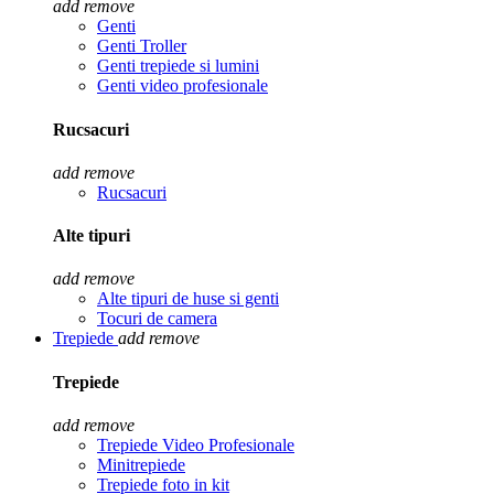
add
remove
Genti
Genti Troller
Genti trepiede si lumini
Genti video profesionale
Rucsacuri
add
remove
Rucsacuri
Alte tipuri
add
remove
Alte tipuri de huse si genti
Tocuri de camera
Trepiede
add
remove
Trepiede
add
remove
Trepiede Video Profesionale
Minitrepiede
Trepiede foto in kit