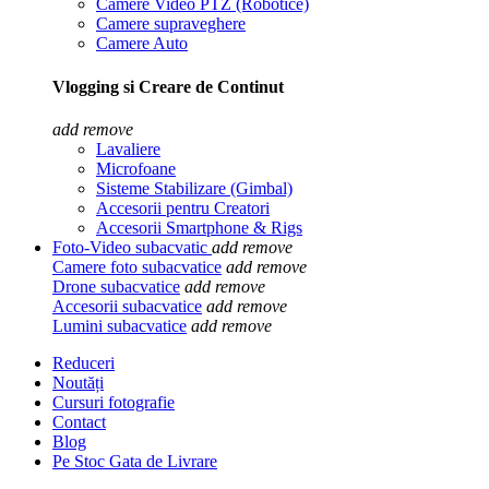
Camere Video PTZ (Robotice)
Camere supraveghere
Camere Auto
Vlogging si Creare de Continut
add
remove
Lavaliere
Microfoane
Sisteme Stabilizare (Gimbal)
Accesorii pentru Creatori
Accesorii Smartphone & Rigs
Foto-Video subacvatic
add
remove
Camere foto subacvatice
add
remove
Drone subacvatice
add
remove
Accesorii subacvatice
add
remove
Lumini subacvatice
add
remove
Reduceri
Noutăți
Cursuri fotografie
Contact
Blog
Pe Stoc Gata de Livrare