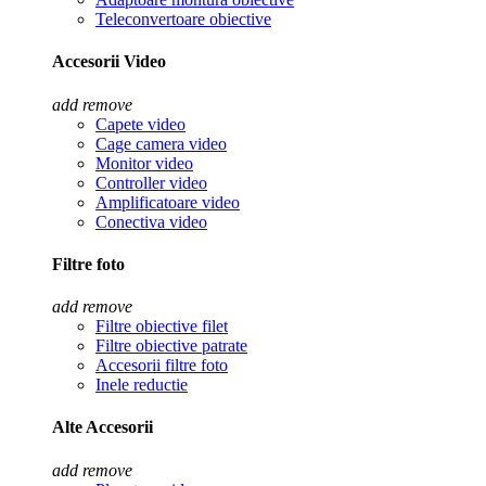
Teleconvertoare obiective
Accesorii Video
add
remove
Capete video
Cage camera video
Monitor video
Controller video
Amplificatoare video
Conectiva video
Filtre foto
add
remove
Filtre obiective filet
Filtre obiective patrate
Accesorii filtre foto
Inele reductie
Alte Accesorii
add
remove