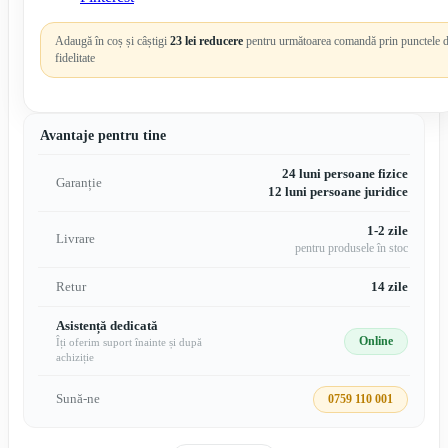
Adaugă în coș și câștigi
23 lei reducere
pentru următoarea comandă prin punctele 
fidelitate
Avantaje pentru tine
24 luni persoane fizice
Garanție
12 luni persoane juridice
1-2 zile
Livrare
pentru produsele în stoc
Retur
14 zile
Asistență dedicată
Online
Îți oferim suport înainte și după
achiziție
Sună-ne
0759 110 001