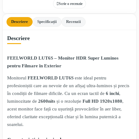
Scrie o recenzie
Descriere
Specificații
Recenzii
Descriere
FEELWORLD LUT6S – Monitor HDR Super Luminos
pentru Filmare în Exterior
Monitorul
FEELWORLD LUT6S
este ideal pentru
profesioniștii care au nevoie de un afișaj ultra-luminos și precis
în condiții de filmare dificile. Cu un ecran tactil de
6 inchi
,
luminozitate de
2600nits
și o rezoluție
Full HD 1920x1080
,
acest monitor face față cu ușurință provocărilor în aer liber,
oferind claritate excepțională chiar și în lumina puternică a
soarelui.