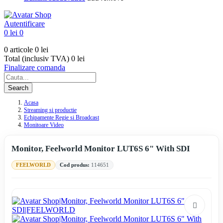
Autentificare
0 lei
0
0 articole
0 lei
Total (inclusiv TVA)
0 lei
Finalizare comanda
Search
Acasa
Streaming si productie
Echipamente Regie si Broadcast
Monitoare Video
Monitor, Feelworld Monitor LUT6S 6" With SDI
FEELWORLD
Cod produs:
114651