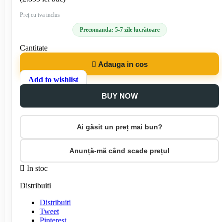
Preț cu tva inclus
Precomanda: 5-7 zile lucrătoare
Cantitate

Adauga in cos
Add to wishlist
BUY NOW
Ai găsit un preț mai bun?
Anunță-mă când scade prețul

In stoc
Distribuiti
Distribuiti
Tweet
Pinterest