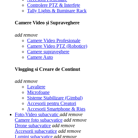
Controlere PTZ & Interfețe
Tally Lights & Iluminare Rack
Camere Video și Supraveghere
add
remove
Camere Video Profesionale
Camere Video PTZ (Robotice)
Camere supraveghere
Camere Auto
Vlogging si Creare de Continut
add
remove
Lavaliere
Microfoane
Sisteme Stabilizare (Gimbal)
Accesorii pentru Creatori
Accesorii Smartphone & Rigs
Foto-Video subacvatic
add
remove
Camere foto subacvatice
add
remove
Drone subacvatice
add
remove
Accesorii subacvatice
add
remove
Lumini subacvatice
add
remove