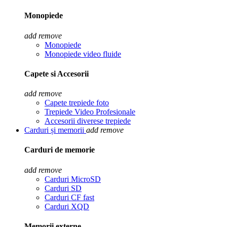
Monopiede
add
remove
Monopiede
Monopiede video fluide
Capete si Accesorii
add
remove
Capete trepiede foto
Trepiede Video Profesionale
Accesorii diverese trepiede
Carduri și memorii
add
remove
Carduri de memorie
add
remove
Carduri MicroSD
Carduri SD
Carduri CF fast
Carduri XQD
Memorii externe