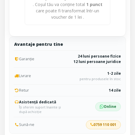
. Coșul tău va conține total
1
punct
care poate fi transformat într-un
voucher de
1 lei
.
Avantaje pentru tine
24 luni persoane fizice
Garanție
12 luni persoane juridice
1-2 zile
Livrare
pentru produsele în stoc
Retur
14 zile
Asistență dedicată
Online
Îți oferim suport înainte și
după achiziție
Sună-ne
0759 110 001